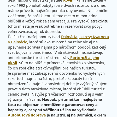
destináciou Chorvátska je stále
Rovinj
, kam sme začali v
roku 1992 ponúkať pobyty iba v dvoch rezortoch, a dnes
máme práve tu najširšiu ponuku ubytovania. Nie je ničím
zvláštnym, že naši klienti si toto mesto mimoriadne
obľúbili a každý rok sa sem vracajú. Pre vysokú atraktivitu
tohto miesta je však potrebné si rezervovať svoj pobyt
veľmi zavčasu, aj rok dopredu.
Ďalšiu časť našej ponuky tvorí
Dalmácia
,
ostrovy Kvarneru
a Dalmácie,
ktoré sú ako stvorené na relax ale aj na
upevnenie zdravia najmä po náročnom období, keď celý
svet bojoval s pandémiou. V atraktívnosti nezaostávajú
ani prímorské turistické strediská v
Portoroži a jeho
okolí
. Sú to najbližšie prímorské letoviská zo Slovenska,
čo ich robí ešte atraktívnejšími pre našich turistov.
Je správne mať zabezpečenú dovolenku vo vychytených
rezortoch najmä na Istrii, pretože kapacity tu sú
obmedzené a najmä v poslednej dobe je zvýšený záujem
práve o tieto atraktívne miesta, ktoré si obľúbili turisti z
celého sveta. Navyše pri včasnom rozhodnutí aj s veľmi
výraznými zľavami.
Naopak, pri zmeškaní najlepšeho
času na objednanie nemôžeme garantovať ceny a
kapacity aj ceny sú väčšinou už iba na vyžiadanie.
Autobusová doprava
je na Istrii, aj na Dalmácii, okrem