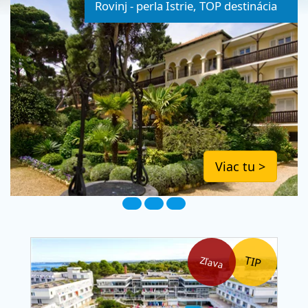
Rovinj - perla Istrie, TOP destinácia
Viac tu >
Zľava