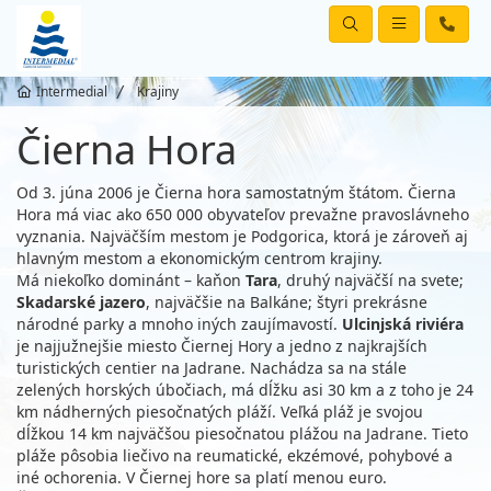
Intermedial
Krajiny
Čierna Hora
Od 3. júna 2006 je Čierna hora samostatným štátom. Čierna
Hora má viac ako 650 000 obyvateľov prevažne pravoslávneho
vyznania. Najväčším mestom je Podgorica, ktorá je zároveň aj
hlavným mestom a ekonomickým centrom krajiny.
Má niekoľko dominánt – kaňon
Tara
, druhý najväčší na svete;
Skadarské jazero
, najväčšie na Balkáne; štyri prekrásne
národné parky a mnoho iných zaujímavostí.
Ulcinjská
riviéra
je najjužnejšie miesto Čiernej Hory a jedno z najkrajších
turistických centier na Jadrane. Nachádza sa na stále
zelených horských úbočiach, má dĺžku asi 30 km a z toho je 24
km nádherných piesočnatých pláží. Veľká pláž je svojou
dĺžkou 14 km najväčšou piesočnatou plážou na Jadrane. Tieto
pláže pôsobia liečivo na reumatické, ekzémové, pohybové a
iné ochorenia. V Čiernej hore sa platí menou euro.