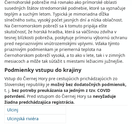
Čiernohorské pobrežie má rovnako ako prímorské oblasti
susedných štátov stredomorské podnebie, ktoré sa vyznačuje
teplým a suchým letom. Typická je mimoriadna dĺžka
slnečného svitu, vysoký počet jasných dní a nízka oblačnost.
Na čiernomorskom pobreží sa k tomuto pripája ešte
skutočnosť, že horská hradba, která sa väčšinou zdvíha v
tesnej blízkosti pobrežia, poskytuje prímoriu výbornú ochranu
pred nepriaznivými vnútrozemskými vplyvmi. Vďaka týmto
priaznivým podmienkam je priemerná teplota na
čiernohorskom pobreží vysoká, a to ako v lete, tak i v zimných
mesiacoch a môže tak súťažit s miestami ležiacimi južnejšie.
Podmienky vstupu do krajiny
Vstup do Čiernej Hory pre cestujúcich prichádzajúcich zo
Slovenskej republiky je
možný bez dodatočných podmienok,
t. j.
bez potreby preukázania sa jedným z tzv. COVID
potvrdení.
Pred vstupom do Čiernej Hory sa
nevyžaduje
žiadna predchádzajúca registrácia.
Ulcinj
Ulcinjská riviéra