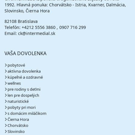
1992. Hlavná ponuka: Chorvátsko - Istria, Kvarner, Dalmácia,
Slovinsko, Čierna Hora
82108 Bratislava
Telefón:
+4212 5556 3860
0907 716 299
Email: ck@intermedial.sk
VAŠA DOVOLENKA
pobytové
aktívna dovolenka
kúpeľné a ozdravné
wellnes
pre rodiny s deťmi
len pre dospelých
naturistické
pobyty pri mori
s domácim miláčikom
Čierna Hora
Chorvátsko
Slovinsko