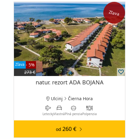
Zľava
Zľava
- 5%
273 €
natur. rezort ADA BOJANA
Ulcinj
Čierna Hora
Letecky
Vlastná
Plná penzia
Polpenzia
260 €
od