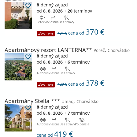
8
-denný zájazd
od
8. 8. 2026
+
20
termínov
Letecky
Vlastná
Bez stravy
370 €
cena od
431 €
Zľava - 14%
Apartmánový rezort LANTERNA**
,
Poreč
Chorvátsko
8
-denný zájazd
od
8. 8. 2026
+
6
termínov
Autobus
Vlastná
Bez stravy
378 €
cena od
420 €
Zľava - 10%
Apartmány Stella ***
,
Umag
Chorvátsko
8
-denný zájazd
od
8. 8. 2026
+
7
termínov
Autobus
Vlastná
Bez stravy
Polpenzia
419 €
cena od