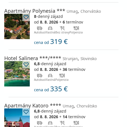
Apartmány Polynesia ***
,
Umag
Chorvátsko
8
-denný zájazd
od
8. 8. 2026
+
6
termínov
Autobus
Vlastná
Bez stravy
Polpenzia
319 €
cena od
Hotel Salinera ***/****
,
Strunjan
Slovinsko
6,8
-denný zájazd
od
8. 8. 2026
+
36
termínov
Autobus
Vlastná
Polpenzia
335 €
cena od
Apartmány Katoro ****
,
Umag
Chorvátsko
6,8
-denný zájazd
od
8. 8. 2026
+
14
termínov