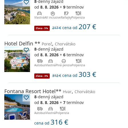
8
-denný zájazd
od
8. 8. 2026
+
9
termínov
Vlastná
All inclusive
Raňajky
Polpenzia
207 €
cena od
217 €
Zľava - 5%
Hotel Delfin **
,
Poreč
Chorvátsko
8
-denný zájazd
od
8. 8. 2026
+
6
termínov
Autobus
Vlastná
Plná penzia
Polpenzia
303 €
cena od
312 €
Zľava - 3%
Fontana Resort Hotel**
,
Hvar
Chorvátsko
8
-denný zájazd
od
8. 8. 2026
+
7
termínov
Autobus
Vlastná
Polpenzia
316 €
cena od