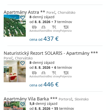
Apartmány Astra **
,
Poreč
Chorvátsko
8
-denný zájazd
od
8. 8. 2026
+
7
termínov
Autobus
Vlastná
Bez stravy
Polpenzia
437 €
cena od
Naturistický Rezort SOLARIS - Apartmány ***
,
Poreč
Chorvátsko
8
-denný zájazd
od
8. 8. 2026
+
6
termínov
Autobus
Vlastná
Bez stravy
Polpenzia
446 €
cena od
Apartmány Vila Barka ***
,
Portorož
Slovinsko
5,8
-denný zájazd
od
8. 8. 2026
+
55
termínov