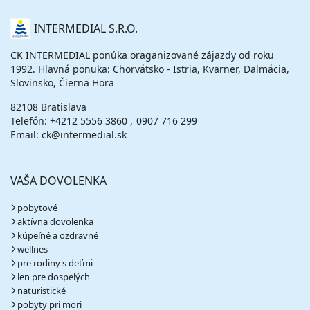
O
INTERMEDIAL S.R.O.
NÁS
CK INTERMEDIAL ponúka oraganizované zájazdy od roku
1992. Hlavná ponuka: Chorvátsko - Istria, Kvarner, Dalmácia,
Slovinsko, Čierna Hora
82108 Bratislava
Telefón:
+4212 5556 3860
0907 716 299
Email: ck@intermedial.sk
VAŠA DOVOLENKA
pobytové
aktívna dovolenka
kúpeľné a ozdravné
wellnes
pre rodiny s deťmi
len pre dospelých
naturistické
pobyty pri mori