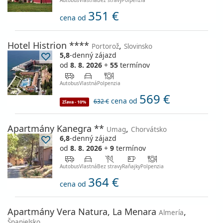
Autobus
Vlastná
Bez stravy
Polpenzia
351 €
cena od
Hotel Histrion ****
,
Portorož
Slovinsko
5,8
-denný zájazd
od
8. 8. 2026
+
55
termínov
Autobus
Vlastná
Polpenzia
569 €
cena od
632 €
Zľava - 10%
Apartmány Kanegra **
,
Umag
Chorvátsko
6,8
-denný zájazd
od
8. 8. 2026
+
9
termínov
Autobus
Vlastná
Bez stravy
Raňajky
Polpenzia
364 €
cena od
Apartmány Vera Natura, La Menara
,
Almería
Španielsko