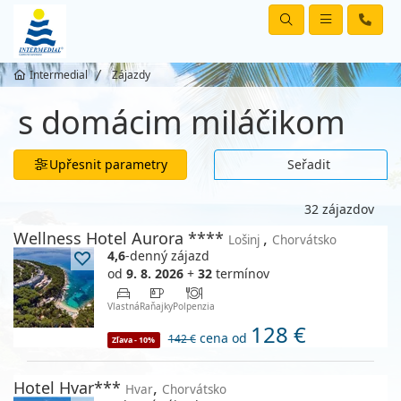
Intermedial
Zájazdy
s domácim miláčikom
Upřesnit parametry
Seřadit
32 zájazdov
Wellness Hotel Aurora ****
,
Lošinj
Chorvátsko
4,6
-denný zájazd
od
9. 8. 2026
+
32
termínov
Vlastná
Raňajky
Polpenzia
128 €
cena od
142 €
Zľava - 10%
Hotel Hvar***
,
Hvar
Chorvátsko