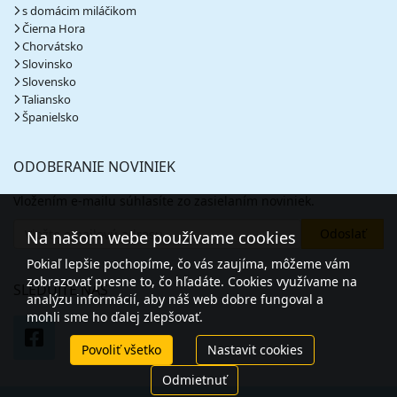
s domácim miláčikom
Čierna Hora
Chorvátsko
Slovinsko
Slovensko
Taliansko
Španielsko
ODOBERANIE NOVINIEK
Vložením e-mailu súhlasíte zo zasielaním noviniek.
Na našom webe používame cookies
Pokiaľ lepšie pochopíme, čo vás zaujíma, môžeme vám
zobrazovať presne to, čo hľadáte. Cookies využívame na
SLEDUJTE NÁS
analýzu informácií, aby náš web dobre fungoval a
mohli sme ho ďalej zlepšovať.
Povoliť všetko
Nastavit cookies
Odmietnuť