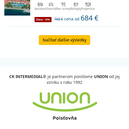
Autobus
Vlastná
Bez stravy
Raňajky
Polpenzia
684 €
cena od
760 €
Zľava - 10%
Načítať ďalšie výsledky
CK INTERMEDIAL®
je partnerom poisťovne
UNION
od jej
vzniku v roku 1992