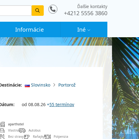
Ďalšie kontakty
Vyhledat
+4212 5556 3860
Informácie
Iné
Destinácie:
Slovinsko
Portorož
Dátum:
od 08.08.26
+
55 termínov
aparthotel
Vlastná
Autobus
Bez stravy
Raňajky
Polpenzia