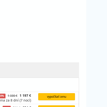
1 197 €
1 330 €
10%
vypočítať cenu
ena za 8 dní (7 nocí)