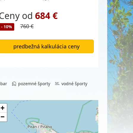
Ceny od
684 €
760 €
- 10%
predbežná kalkulácia ceny
ibar
pozemné športy
vodné športy
+
−