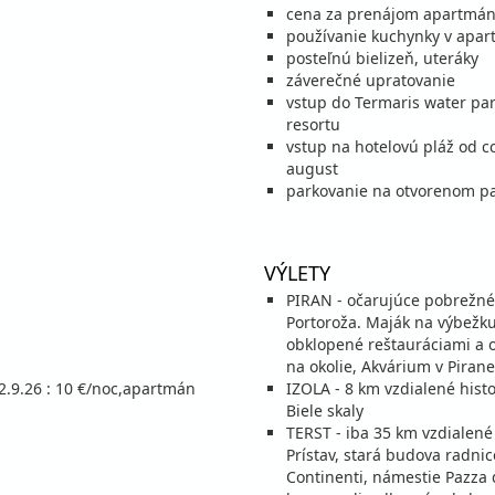
cena za prenájom apartmá
používanie kuchynky v apart
posteľnú bielizeň, uteráky
záverečné upratovanie
stná
Zľa
vstup do Termaris water park
c
stná
resortu
stná
Zľava
vstup na hotelovú pláž od cc
c
stná
august
parkovanie na otvorenom pa
stná
Zľa
c
stná
stná
VÝLETY
c
stná
PIRAN - očarujúce pobrežné 
stná
Portoroža. Maják na výbežku
c
stná
obklopené reštauráciami a o
stná
na okolie, Akvárium v Pirane
c
stná
12.9.26 : 10 €/noc,apartmán
IZOLA - 8 km vzdialené hist
Biele skaly
stná
TERST - iba 35 km vzdialené
c
stná
Prístav, stará budova radni
stná
Continenti, námestie Pazza