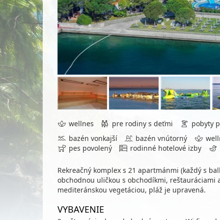
wellnes
pre rodiny s deťmi
pobyty p
bazén vonkajší
bazén vnútorný
well
pes povolený
rodinné hotelové izby
Rekreačný komplex s 21 apartmánmi (každý s ba
obchodnou uličkou s obchodíkmi, reštauráciami a
mediteránskou vegetáciou, pláž je upravená.
VYBAVENIE