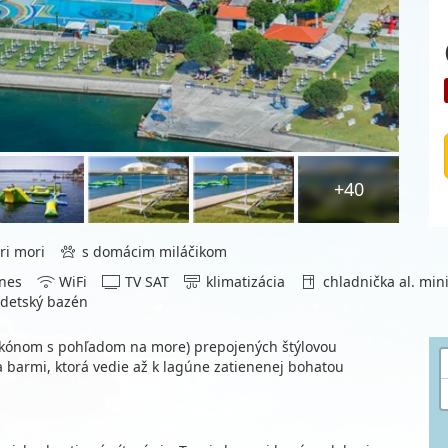
+40
ri mori
s domácim miláčikom
nes
WiFi
TV SAT
klimatizácia
chladnička al. min
detský bazén
lkónom s pohľadom na more) prepojených štýlovou
 barmi, ktorá vedie až k lagúne zatienenej bohatou