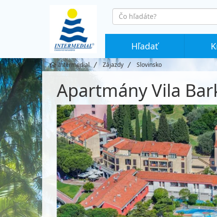
co
hledáte
Hľadať
K
Intermedial
Zájazdy
Slovinsko
Apartmány Vila Bar