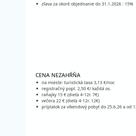
zľava za skoré objednanie do 31.1.2026 : 15%
september 2026
03.09. - 07.09.26
vla
štvrtok - pondelok
vla
05.09. - 12.09.26
vla
sobota - sobota
vla
07.09. - 11.09.26
vla
pondelok - piatok
vla
11.09. - 15.09.26
vla
CENA NEZAHŔŇA
piatok - utorok
vla
na mieste: turistická taxa 3,13 €/noc
12.09. - 19.09.26
vla
registračný popl. 2,50 €/ každá os.
sobota - sobota
vla
raňajky 15 € (dieťa 4-12r. 7€)
15.09. - 19.09.26
vla
večera 22 € (dieťa 4-12r. 12€)
utorok - sobota
vla
príplatok za víkendový pobyt do 25.6.26 a od 
19.09. - 23.09.26
vla
sobota - streda
vla
19.09. - 26.09.26
vla