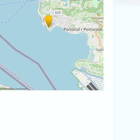
penStreetMap
contributors