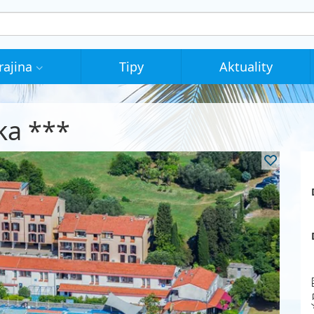
rajina
Tipy
Aktuality
ka ***