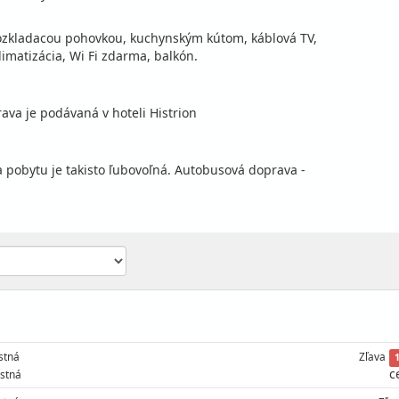
rozkladacou pohovkou, kuchynským kútom, káblová TV,
imatizácia, Wi Fi zdarma, balkón.
rava je podávaná v hoteli Histrion
a pobytu je takisto ľubovoľná. Autobusová doprava -
stná
Zľava
c
stná