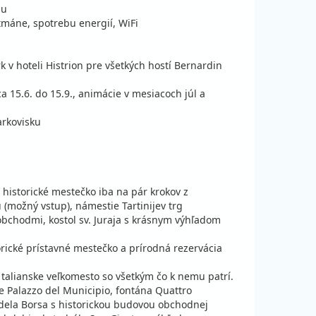
nu
máne, spotrebu energií, WiFi
684 €
va
760 €
10%
vypočítať cenu
 v hoteli Histrion pre všetkých hostí Bernardin
ena za 5 dní (4 noci)
1 161 €
1 290 €
10%
vypočítať cenu
a 15.6. do 15.9., animácie v mesiacoch júl a
ena za 8 dní (7 nocí)
rkovisku
684 €
va
760 €
10%
vypočítať cenu
ena za 5 dní (4 noci)
600 €
vypočítať cenu
ena za 5 dní (4 noci)
historické mestečko iba na pár krokov z
1 050 €
vypočítať cenu
 (možný vstup), námestie Tartinijev trg
ena za 8 dní (7 nocí)
bchodmi, kostol sv. Juraja s krásnym výhľadom
600 €
vypočítať cenu
ena za 5 dní (4 noci)
orické prístavné mestečko a prírodná rezervácia
600 €
vypočítať cenu
 talianske veľkomesto so všetkým čo k nemu patrí.
ena za 5 dní (4 noci)
ce Palazzo del Municipio, fontána Quattro
1 050 €
 dela Borsa s historickou budovou obchodnej
vypočítať cenu