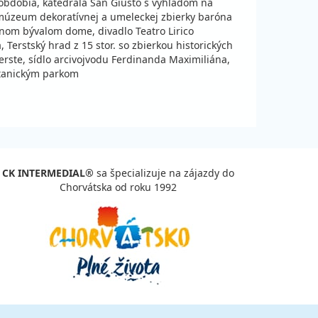
ena za 8 dní (7 nocí)
obdobia, katedrála San Giusto s výhľadom na
 múzeum dekoratívnej a umeleckej zbierky baróna
600 €
vypočítať cenu
ntnom bývalom dome, divadlo Teatro Lirico
ena za 5 dní (4 noci)
, Terstský hrad z 15 stor. so zbierkou historických
rste, sídlo arcivojvodu Ferdinanda Maximiliána,
1 020 €
vypočítať cenu
otanickým parkom
ena za 8 dní (7 nocí)
600 €
vypočítať cenu
ena za 5 dní (4 noci)
CK INTERMEDIAL®
sa špecializuje na zájazdy do
630 €
vypočítať cenu
Chorvátska od roku 1992
ena za 5 dní (4 noci)
840 €
vypočítať cenu
ena za 8 dní (7 nocí)
480 €
vypočítať cenu
ena za 5 dní (4 noci)
480 €
vypočítať cenu
ena za 5 dní (4 noci)