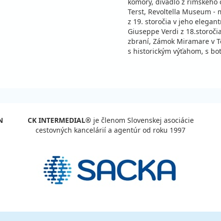
c
stná
komory, divadlo z rímskeho 
Terst, Revoltella Museum -
stná
z 19. storočia v jeho elega
c
stná
Giuseppe Verdi z 18.storočia
zbraní, Zámok Miramare v Te
stná
s historickým výťahom, s b
c
stná
stná
c
stná
N
CK INTERMEDIAL®
je členom Slovenskej asociácie
stná
cestovných kancelárií a agentúr od roku 1997
c
stná
stná
c
stná
stná
c
stná
stná
c
stná