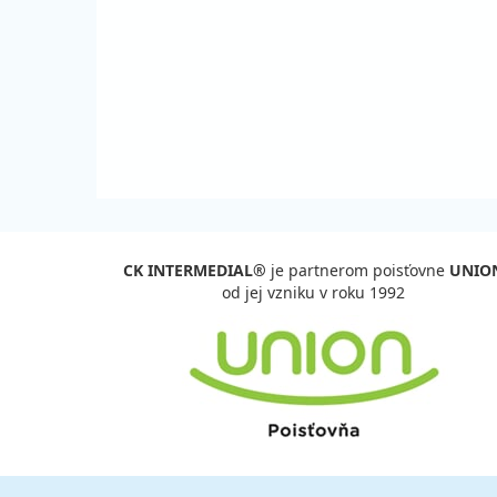
sobota - sobota
vla
23.09. - 27.09.26
vla
streda - nedeľa
vla
26.09. - 03.10.26
vla
sobota - sobota
vla
27.09. - 01.10.26
vla
nedeľa - štvrtok
vla
október 2026
CK INTERMEDIAL®
je partnerom poisťovne
UNIO
01.10. - 05.10.26
vla
od jej vzniku v roku 1992
štvrtok - pondelok
vla
03.10. - 10.10.26
vla
sobota - sobota
vla
05.10. - 09.10.26
vla
pondelok - piatok
vla
09.10. - 13.10.26
vla
piatok - utorok
vla