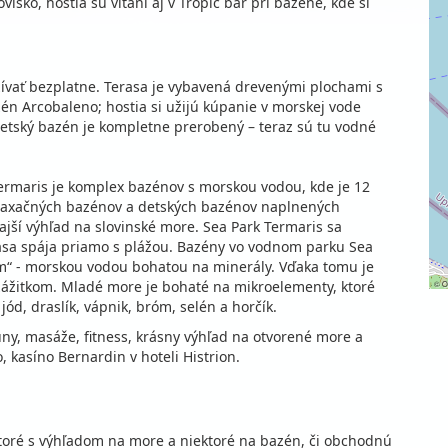
visko, hostia sú vítaní aj v Tropic bar pri bazéne, kde si
ívať bezplatne. Terasa je vybavená drevenými plochami s
én Arcobaleno; hostia si užijú kúpanie v morskej vode
Detský bazén je kompletne prerobený – teraz sú tu vodné
rmaris je komplex bazénov s morskou vodou, kde je 12
elaxačných bazénov a detských bazénov naplnených
jší výhľad na slovinské more. Sea Park Termaris sa
erasa spája priamo s plážou. Bazény vo vodnom parku Sea
 - morskou vodou bohatou na minerály. Vďaka tomu je
ážitkom. Mladé more je bohaté na mikroelementy, ktoré
©
O
ód, draslík, vápnik, bróm, selén a horčík.
uny, masáže, fitness, krásny výhľad na otvorené more a
 kasíno Bernardin v hoteli Histrion.
toré s výhľadom na more a niektoré na bazén, či obchodnú