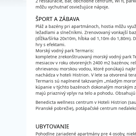
2 reštaurácie, bar, obchodné centrum, Wi fi, parko
môžu vychutnať osviežujúce nápoje.
ŠPORT A ZÁBAVA
Pláž a bazény pri apartmánoch, hostia môžu využ
ležadlami a slnečníkmi. Zrenovovaný vonkajší baz
(dĺžka/šírka 20x10m, hĺbka od 1,10m do 1,80m). 
hry s efektami.
Morský vodný park Termaris:
kompletne zrekonštruovaný morský vodný park Te
mesiacov v roku otvorených 2400 m2 bazénov, r
ohrievanou morskou vodou, ktoré ponúkajú najkra
nachádza v hoteli Histrion. V lete sa otvorená t
Termaris sú naplnené takzvaným „mladým morom“
kúpanie v týchto bazénoch dokonalým morským z
majú priaznivý vplyv na telo a pohodu. Obsahujú j
Benedicta wellness centrum v Hoteli Histrion (sa
Piranské pobrežie), potápačské centrum neďaleko,
UBYTOVANIE
Pohodlne zariadené apartmány pre 4 osoby, niek