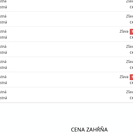
stná
Zľa
c
stná
stná
Zľa
c
stná
stná
Zľava
c
stná
stná
Zľa
c
stná
stná
Zľa
c
stná
stná
Zľava
c
stná
stná
Zľa
c
stná
stná
Zľava
c
stná
stná
Zľa
c
stná
CENA ZAHŔŇA