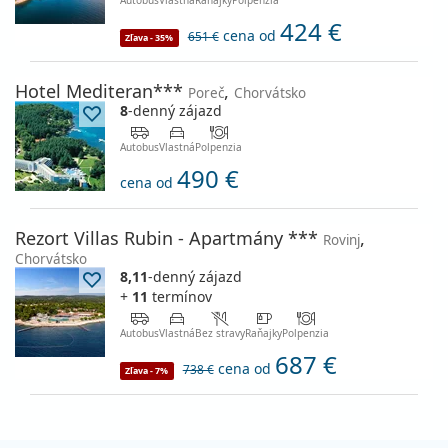
Autobus
Vlastná
Raňajky
Polpenzia
424 €
cena od
651 €
Zľava - 35%
Hotel Mediteran***
,
Poreč
Chorvátsko
8
-denný zájazd
Autobus
Vlastná
Polpenzia
490 €
cena od
Rezort Villas Rubin - Apartmány ***
,
Rovinj
Chorvátsko
8,11
-denný zájazd
+
11
termínov
Autobus
Vlastná
Bez stravy
Raňajky
Polpenzia
687 €
cena od
738 €
Zľava - 7%