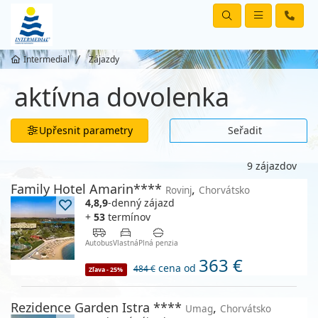
Intermedial
Zájazdy
aktívna dovolenka
Upřesnit parametry
Seřadit
9 zájazdov
Family Hotel Amarin****
,
Rovinj
Chorvátsko
4,8,9
-denný zájazd
+
53
termínov
Autobus
Vlastná
Plná penzia
363 €
cena od
484 €
Zľava - 25%
Rezidence Garden Istra ****
,
Umag
Chorvátsko