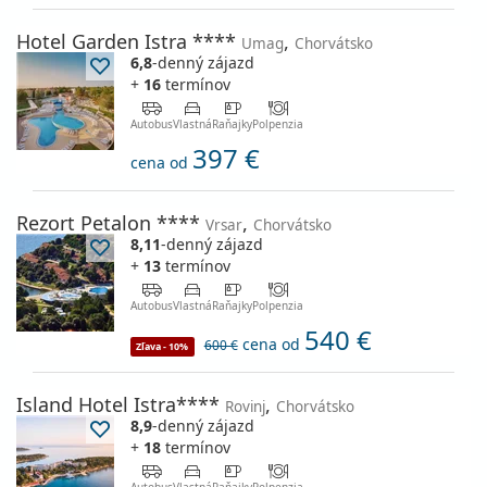
Hotel Garden Istra ****
,
Umag
Chorvátsko
6,8
-denný zájazd
+
16
termínov
Autobus
Vlastná
Raňajky
Polpenzia
397 €
cena od
Rezort Petalon ****
,
Vrsar
Chorvátsko
8,11
-denný zájazd
+
13
termínov
Autobus
Vlastná
Raňajky
Polpenzia
540 €
cena od
600 €
Zľava - 10%
Island Hotel Istra****
,
Rovinj
Chorvátsko
8,9
-denný zájazd
+
18
termínov