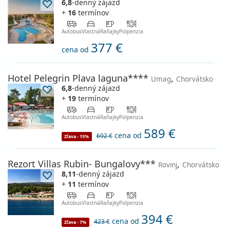
6,8
-denný zájazd
+
16
termínov
Autobus
Vlastná
Raňajky
Polpenzia
377 €
cena od
Hotel Pelegrin Plava laguna****
,
Umag
Chorvátsko
6,8
-denný zájazd
+
19
termínov
Autobus
Vlastná
Raňajky
Polpenzia
589 €
cena od
692 €
Zľava - 15%
Rezort Villas Rubin- Bungalovy***
,
Rovinj
Chorvátsko
8,11
-denný zájazd
+
11
termínov
Autobus
Vlastná
Raňajky
Polpenzia
394 €
cena od
423 €
Zľava - 7%