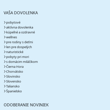
VAŠA DOVOLENKA
pobytové
aktívna dovolenka
kúpeľné a ozdravné
wellnes
pre rodiny s deťmi
len pre dospelých
naturistické
pobyty pri mori
s domácim miláčikom
Čierna Hora
Chorvátsko
Slovinsko
Slovensko
Taliansko
Španielsko
ODOBERANIE NOVINIEK