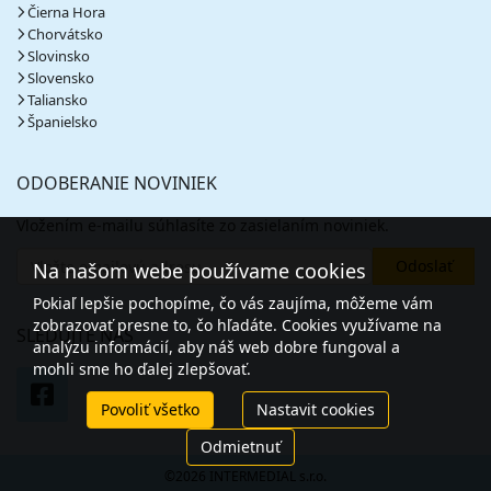
vypočítať cenu
Čierna Hora
Chorvátsko
05.09. - 12.09.26
sobota - sobota
Slovinsko
plná penzia
vlastná
Slovensko
1 588 €
Taliansko
cena za 8 dní (7 nocí)
Španielsko
vypočítať cenu
05.09. - 13.09.26
sobota - nedeľa
ODOBERANIE NOVINIEK
plná penzia
vlastná
2 236 €
Vložením e-mailu súhlasíte zo zasielaním noviniek.
cena za 9 dní (8 nocí)
Na našom webe používame cookies
vypočítať cenu
Pokiaľ lepšie pochopíme, čo vás zaujíma, môžeme vám
08.09. - 11.09.26
utorok - piatok
zobrazovať presne to, čo hľadáte. Cookies využívame na
plná penzia
vlastná
SLEDUJTE NÁS
analýzu informácií, aby náš web dobre fungoval a
649 €
mohli sme ho ďalej zlepšovať.
cena za 4 dni (3 noci)
vypočítať cenu
Povoliť všetko
Nastavit cookies
11.09. - 14.09.26
piatok - pondelok
Odmietnuť
plná penzia
vlastná
©2026 INTERMEDIAL s.r.o.
625 €