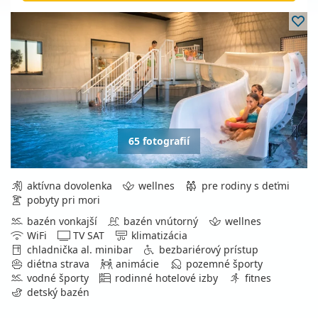
65 fotografií
aktívna dovolenka
wellnes
pre rodiny s deťmi
pobyty pri mori
bazén vonkajší
bazén vnútorný
wellnes
WiFi
TV SAT
klimatizácia
chladnička al. minibar
bezbariérový prístup
diétna strava
animácie
pozemné športy
vodné športy
rodinné hotelové izby
fitnes
detský bazén