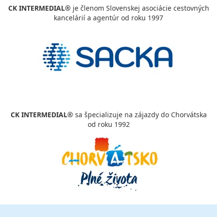
CK INTERMEDIAL®
je členom Slovenskej asociácie cestovných
24.08. - 27.08.26
pondelok - štvrtok
kancelárií a agentúr od roku 1997
plná penzia
vlastná
870 €
cena za 4 dni (3 noci)
vypočítať cenu
27.08. - 30.08.26
štvrtok - nedeľa
plná penzia
vlastná
870 €
cena za 4 dni (3 noci)
CK INTERMEDIAL®
sa špecializuje na zájazdy do Chorvátska
vypočítať cenu
od roku 1992
29.08. - 05.09.26
sobota - sobota
plná penzia
vlastná
2 030 €
cena za 8 dní (7 nocí)
vypočítať cenu
29.08. - 06.09.26
sobota - nedeľa
plná penzia
vlastná
2 900 €