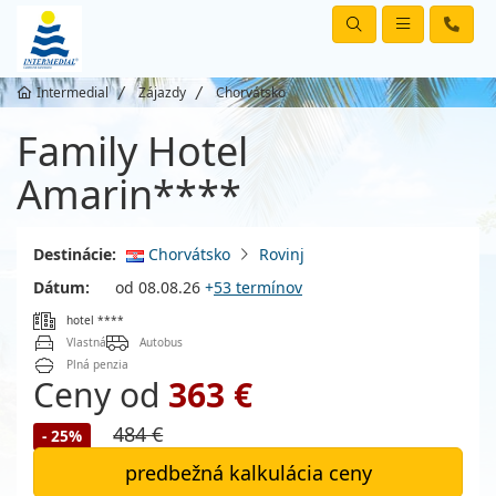
Intermedial
Zájazdy
Chorvátsko
Family Hotel
Amarin****
Destinácie:
Chorvátsko
Rovinj
Dátum:
od 08.08.26
+
53 termínov
hotel ****
Vlastná
Autobus
Plná penzia
Ceny od
363 €
484 €
- 25%
predbežná kalkulácia ceny