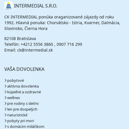
cena za 9 dní (8 nocí)
O
INTERMEDIAL S.R.O.
NÁS
vypočítať cenu
CK INTERMEDIAL ponúka oraganizované zájazdy od roku
30.08. - 02.09.26
nedeľa - streda
1992. Hlavná ponuka: Chorvátsko - Istria, Kvarner, Dalmácia,
plná penzia
vlastná
Slovinsko, Čierna Hora
870 €
cena za 4 dni (3 noci)
82108 Bratislava
Telefón:
+4212 5556 3860
0907 716 299
vypočítať cenu
Email: ck@intermedial.sk
september 2026
VAŠA DOVOLENKA
02.09. - 05.09.26
streda - sobota
plná penzia
vlastná
pobytové
870 €
aktívna dovolenka
cena za 4 dni (3 noci)
kúpeľné a ozdravné
vypočítať cenu
wellnes
pre rodiny s deťmi
05.09. - 08.09.26
sobota - utorok
len pre dospelých
plná penzia
vlastná
naturistické
723 €
pobyty pri mori
cena za 4 dni (3 noci)
s domácim miláčikom