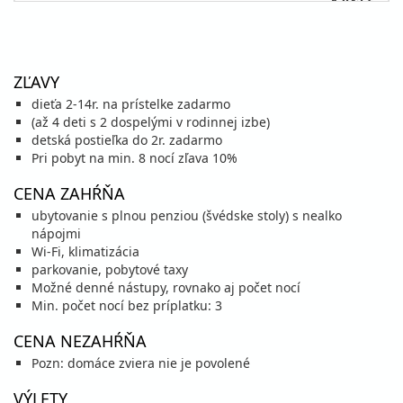
1 043 €
cena za 4 dni (3 noci)
vypočítať cenu
15.08. - 18.08.26
sobota - utorok
ZĽAVY
plná penzia
vlastná
dieťa 2-14r. na prístelke zadarmo
1 043 €
(až 4 deti s 2 dospelými v rodinnej izbe)
cena za 4 dni (3 noci)
detská postieľka do 2r. zadarmo
vypočítať cenu
Pri pobyt na min. 8 nocí zľava 10%
15.08. - 22.08.26
sobota - sobota
CENA ZAHŔŇA
plná penzia
vlastná
ubytovanie s plnou penziou (švédske stoly) s nealko
2 433 €
nápojmi
cena za 8 dní (7 nocí)
Wi-Fi, klimatizácia
vypočítať cenu
parkovanie, pobytové taxy
Možné denné nástupy, rovnako aj počet nocí
15.08. - 23.08.26
sobota - nedeľa
Min. počet nocí bez príplatku: 3
plná penzia
vlastná
3 475 €
CENA NEZAHŔŇA
cena za 9 dní (8 nocí)
Pozn: domáce zviera nie je povolené
vypočítať cenu
VÝLETY
18.08. - 21.08.26
utorok - piatok