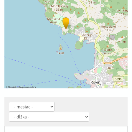
©
OpenStreetMap
contributors