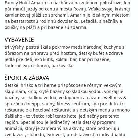
Family Hotel Amarin sa nachádza na zelenom polostrove, len
pár minút jazdy od centra mesta Rovinj. Vďaka svojej krásnej
kamienkovej pláži so sprchami, Amarin je ideálnym miestom
na bezstarostnú rodinnú dovolenku. Ležadlá, slnečníky a
osušky na pláži a pri bazéne sú zdarma.
VYBAVENIE
tri výťahy, pestrá škála pokrmov medzinárodnej kuchyne s
dôrazom na prípravu pred hosťom, detský bufet a zdravé
jedlá pre deti, eko kútik, koktail bar, bar pri bazéne,
kaderníctvo, čistiareň, parkovisko
ŠPORT A ZÁBAVA
detské ihrisko a tri herne prispôsobené rôznym vekovým
skupinám, kino, kryté bazény so sladkou vodou, vonkajšie
bazény so sladkou vodou, vodopádmi a oázami, wellness &
spa zóna (kneipp, sauny, fitness centrum, spa pre deti), tri
reštaurácie a hotelová reštaurácia s detským menu a mnoho
ďalšieho - to všetko robí tento hotel jedinečný pre tento
región. Špecialitou je jedinečný Tesla detský program
animácií, ktorý je zameraný na aktivity, ktoré podporujú
zvedavosť, slobodu, tvorivosť, predstavivosť a individualitu.