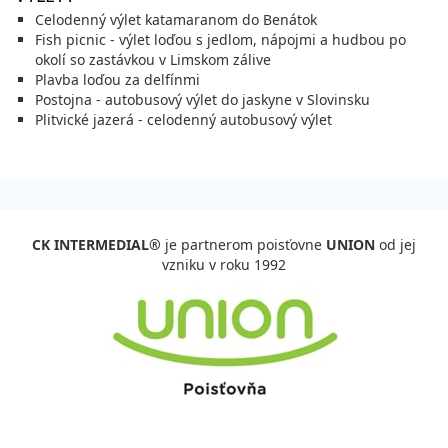
Celodenný výlet katamaranom do Benátok
plná penzia
vlastná
1 043 €
Fish picnic - výlet loďou s jedlom, nápojmi a hudbou po
cena za 4 dni (3 noci)
okolí so zastávkou v Limskom zálive
Plavba loďou za delfínmi
vypočítať cenu
Postojna - autobusový výlet do jaskyne v Slovinsku
21.08. - 24.08.26
Plitvické jazerá - celodenný autobusový výlet
piatok - pondelok
plná penzia
vlastná
985 €
cena za 4 dni (3 noci)
vypočítať cenu
22.08. - 29.08.26
sobota - sobota
CK INTERMEDIAL®
je partnerom poisťovne
UNION
od jej
plná penzia
vlastná
vzniku v roku 1992
2 088 €
cena za 8 dní (7 nocí)
vypočítať cenu
22.08. - 30.08.26
sobota - nedeľa
plná penzia
vlastná
2 958 €
cena za 9 dní (8 nocí)
vypočítať cenu