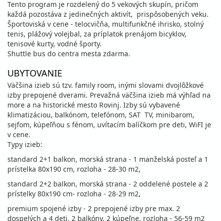
Tento program je rozdelený do 5 vekových skupín, pričom
každá pozostáva z jedinečných aktivít, prispôsobených veku.
Športoviská v cene - telocvičňa, multifunkčné ihrisko, stolný
tenis, plážový volejbal, za príplatok prenájom bicyklov,
tenisové kurty, vodné športy.
Shuttle bus do centra mesta zdarma.
UBYTOVANIE
Väčšina izieb sú tzv. family room, inými slovami dvojlôžkové
izby prepojené dverami. Prevažná väčšina izieb má výhľad na
more a na historické mesto Rovinj. Izby sú vybavené
klimatizáciou, balkónom, telefónom, SAT TV, minibarom,
sejfom, kúpeľňou s fénom, uvítacím balíčkom pre deti, WiFI je
v cene.
Typy izieb:
standard 2+1 balkon, morská strana - 1 manželská posteľ a 1
prístelka 80x190 cm, rozloha - 28-30 m2,
standard 2+2 balkon, morská strana - 2 oddelené postele a 2
prístelky 80x190 cm- rozloha - 28-29 m2,
premium spojené izby - 2 prepojené izby pre max. 2
dospelých a 4 deti, 2 balkóny, 2 kúpeľne, rozloha - 56-59 m2