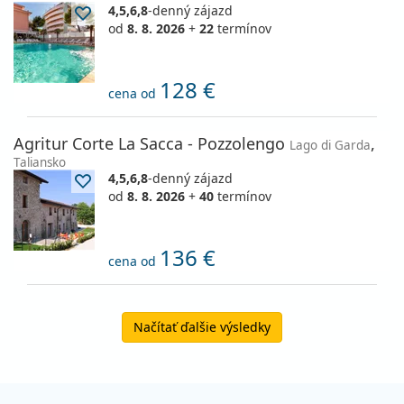
4,5,6,8
-denný zájazd
od
8. 8. 2026
+
22
termínov
128 €
cena od
Agritur Corte La Sacca - Pozzolengo
,
Lago di Garda
Taliansko
4,5,6,8
-denný zájazd
od
8. 8. 2026
+
40
termínov
136 €
cena od
Načítať ďalšie výsledky