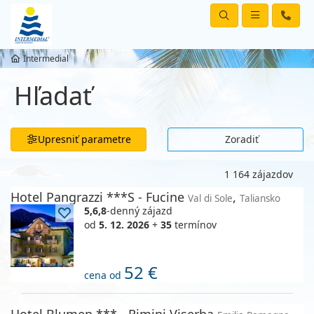
Intermedial
Hľadať
Upresniť parametre
Zoradiť
1 164 zájazdov
Hotel Pangrazzi ***S - Fucine
,
Val di Sole
Taliansko
5,6,8
-denný zájazd
od
5. 12. 2026
+
35
termínov
52 €
cena od