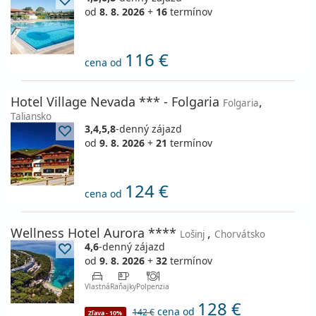
od
8. 8. 2026
+
16
termínov
116 €
cena od
Hotel Village Nevada *** - Folgaria
,
Folgaria
Taliansko
3,4,5,8
-denný zájazd
od
9. 8. 2026
+
21
termínov
124 €
cena od
Wellness Hotel Aurora ****
,
Lošinj
Chorvátsko
4,6
-denný zájazd
od
9. 8. 2026
+
32
termínov
Vlastná
Raňajky
Polpenzia
128 €
cena od
142 €
Zľava - 10%