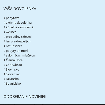
VAŠA DOVOLENKA
pobytové
aktívna dovolenka
kúpeľné a ozdravné
wellnes
pre rodiny s deťmi
len pre dospelých
naturistické
pobyty pri mori
s domácim miláčikom
Čierna Hora
Chorvátsko
Slovinsko
Slovensko
Taliansko
Španielsko
ODOBERANIE NOVINIEK