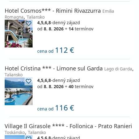
Hotel Cosmos*** - Rimini Rivazzurra
Emilia
,
Romagna
Taliansko
4,5,6,8
-denný zájazd
od
8. 8. 2026
+
14
termínov
112 €
cena od
Hotel Cristina *** - Limone sul Garda
,
Lago di Garda
Taliansko
4,5,6,8
-denný zájazd
od
8. 8. 2026
+
40
termínov
116 €
cena od
Village Il Girasole **** - Follonica - Prato Ranieri
,
Toskánsko
Taliansko
4,5,6,8
-denný zájazd