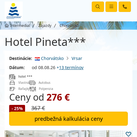
Intermedial
Zájazdy
Chorvátsko
Hotel Pineta***
Destinácie:
Chorvátsko
Vrsar
Dátum:
od 08.08.26
+
13 termínov
hotel ***
Vlastná
Autobus
Raňajky
Polpenzia
Ceny od
276 €
367 €
- 25%
predbežná kalkulácia ceny