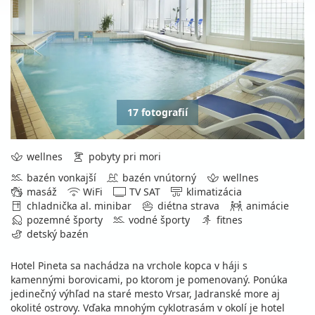
17 fotografií
wellnes
pobyty pri mori
bazén vonkajší
bazén vnútorný
wellnes
masáž
WiFi
TV SAT
klimatizácia
chladnička al. minibar
diétna strava
animácie
pozemné športy
vodné športy
fitnes
detský bazén
Hotel Pineta sa nachádza na vrchole kopca v háji s
kamennými borovicami, po ktorom je pomenovaný. Ponúka
jedinečný výhľad na staré mesto Vrsar, Jadranské more aj
okolité ostrovy. Vďaka mnohým cyklotrasám v okolí je hotel