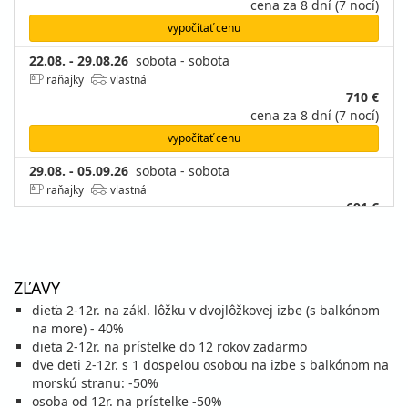
cena za 8 dní (7 nocí)
vypočítať cenu
22.08. - 29.08.26
sobota - sobota
raňajky
vlastná
710 €
cena za 8 dní (7 nocí)
vypočítať cenu
29.08. - 05.09.26
sobota - sobota
raňajky
vlastná
691 €
cena za 8 dní (7 nocí)
vypočítať cenu
ZĽAVY
september 2026
dieťa 2-12r. na zákl. lôžku v dvojlôžkovej izbe (s balkónom
05.09. - 12.09.26
na more) - 40%
sobota - sobota
dieťa 2-12r. na prístelke do 12 rokov zadarmo
raňajky
vlastná
dve deti 2-12r. s 1 dospelou osobou na izbe s balkónom na
564 €
morskú stranu: -50%
cena za 8 dní (7 nocí)
osoba od 12r. na prístelke -50%
vypočítať cenu