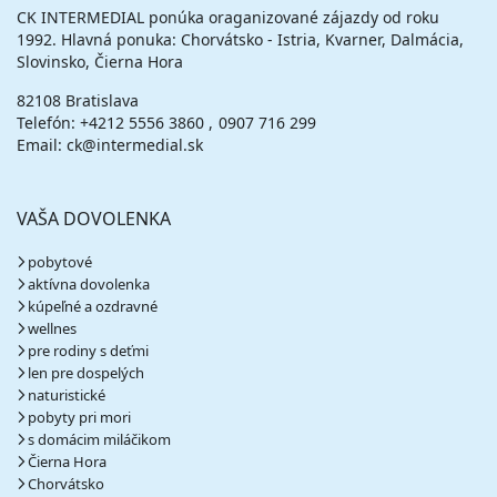
CK INTERMEDIAL ponúka oraganizované zájazdy od roku
1992. Hlavná ponuka: Chorvátsko - Istria, Kvarner, Dalmácia,
Slovinsko, Čierna Hora
82108 Bratislava
Telefón:
+4212 5556 3860
0907 716 299
Email: ck@intermedial.sk
VAŠA DOVOLENKA
pobytové
aktívna dovolenka
kúpeľné a ozdravné
wellnes
pre rodiny s deťmi
len pre dospelých
naturistické
pobyty pri mori
s domácim miláčikom
Čierna Hora
Chorvátsko