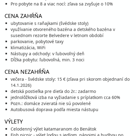
Pro pobyte na 8 a viac nocí: zľava sa zvyšuje o 10%
12.09. - 19.09.26
sobota - sobota
CENA ZAHŔŇA
raňajky
vlastná
535 €
ubytovanie s raňajkami (švédske stoly)
cena za 8 dní (7 nocí)
využívanie otvoreného bazéna a detského bazéna v
susednom rezorte Belvedere v letnom období
vypočítať cenu
parkovanie, pobytové taxy
19.09. - 26.09.26
sobota - sobota
klimatizácia, WiFi
Nástupy a odchody: v ľubovoľný deň
raňajky
vlastná
401 €
Dĺžka pobytu: ľubovoľná, min. 3 noci
Zľava
534 €
25%
cena za 8 dní (7 nocí)
CENA NEZAHŔŇA
vypočítať cenu
večera - švédske stoly: 15 € (zľava pri skorom objednaní do
26.09. - 03.10.26
sobota - sobota
14.1.2026)
raňajky
vlastná
detská postieľka pre dieťa do 2r.: zadarmo
294 €
Zľava
391 €
25%
jednolôžková izba na vyžiadanie s príplatkom cca 60%
cena za 8 dní (7 nocí)
Pozn.: domáce zvieratá nie sú povolené
Autobusová doprava podľa miesta nástupu
vypočítať cenu
VÝLETY
október 2026
Celodenný výlet katamaranom do Benátok
Fish picnic - výlet loďou s jedlom, nápojmi a hudbou po