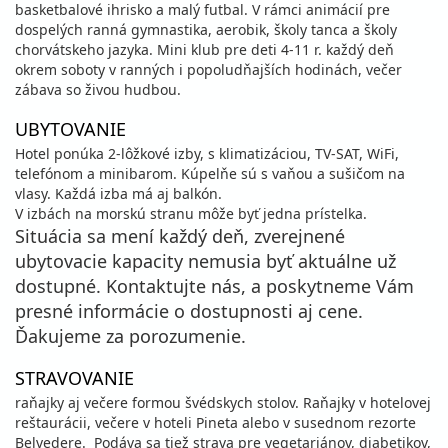
basketbalové ihrisko a malý futbal. V rámci animácií pre
dospelých ranná gymnastika, aerobik, školy tanca a školy
chorvátskeho jazyka. Mini klub pre deti 4-11 r. každý deň
okrem soboty v ranných i popoludňajších hodinách, večer
zábava so živou hudbou.
UBYTOVANIE
Hotel ponúka 2-lôžkové izby, s klimatizáciou, TV-SAT, WiFi,
telefónom a minibarom. Kúpelňe sú s vaňou a sušičom na
vlasy. Každá izba má aj balkón.
V izbách na morskú stranu môže byť jedna prístelka.
Situácia sa mení každý deň, zverejnené
ubytovacie kapacity nemusia byť aktuálne už
dostupné. Kontaktujte nás, a poskytneme Vám
presné informácie o dostupnosti aj cene.
Ďakujeme za porozumenie.
STRAVOVANIE
raňajky aj večere formou švédskych stolov. Raňajky v hotelovej
reštaurácii, večere v hoteli Pineta alebo v susednom rezorte
Belvedere. Podáva sa tiež strava pre vegetariánov, diabetikov,