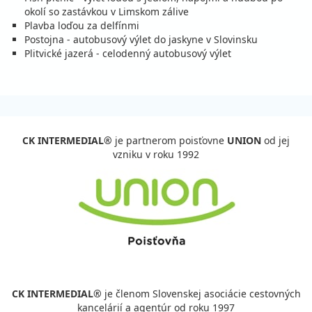
03.10. - 10.10.26
sobota - sobota
okolí so zastávkou v Limskom zálive
raňajky
vlastná
Plavba loďou za delfínmi
276 €
Zľava
367 €
25%
Postojna - autobusový výlet do jaskyne v Slovinsku
cena za 8 dní (7 nocí)
Plitvické jazerá - celodenný autobusový výlet
vypočítať cenu
10.10. - 17.10.26
sobota - sobota
raňajky
vlastná
276 €
Zľava
367 €
25%
cena za 8 dní (7 nocí)
CK INTERMEDIAL®
je partnerom poisťovne
UNION
od jej
vypočítať cenu
vzniku v roku 1992
17.10. - 24.10.26
sobota - sobota
raňajky
vlastná
276 €
Zľava
367 €
25%
cena za 8 dní (7 nocí)
vypočítať cenu
24.10. - 31.10.26
sobota - sobota
raňajky
vlastná
276 €
Zľava
367 €
25%
CK INTERMEDIAL®
je členom Slovenskej asociácie cestovných
cena za 8 dní (7 nocí)
kancelárií a agentúr od roku 1997