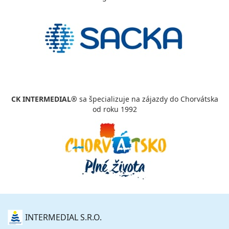
vypočítať cenu
31.10. - 07.11.26
sobota - sobota
raňajky
vlastná
285 €
Zľava
300 €
5%
cena za 8 dní (7 nocí)
vypočítať cenu
CK INTERMEDIAL®
sa špecializuje na zájazdy do Chorvátska
od roku 1992
O
INTERMEDIAL S.R.O.
NÁS