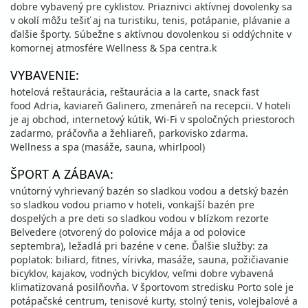
dobre vybavený pre cyklistov. Priaznivci aktívnej dovolenky sa
v okolí môžu tešiť aj na turistiku, tenis, potápanie, plávanie a
ďalšie športy. Súbežne s aktívnou dovolenkou si oddýchnite v
komornej atmosfére Wellness & Spa centra.k
VYBAVENIE:
hotelová reštaurácia, reštaurácia a la carte, snack fast
food Adria, kaviareň Galinero, zmenáreň na recepcii. V hoteli
je aj obchod, internetový kútik, Wi-Fi v spoločných priestoroch
zadarmo, práčovňa a žehliareň, parkovisko zdarma.
Wellness a spa (masáže, sauna, whirlpool)
ŠPORT A ZÁBAVA:
vnútorný vyhrievaný bazén so sladkou vodou a detský bazén
so sladkou vodou priamo v hoteli, vonkajší bazén pre
dospelých a pre deti so sladkou vodou v blízkom rezorte
Belvedere (otvorený do polovice mája a od polovice
septembra), ležadlá pri bazéne v cene. Ďalšie služby: za
poplatok: biliard, fitnes, vírivka, masáže, sauna, požičiavanie
bicyklov, kajakov, vodných bicyklov, veľmi dobre vybavená
klimatizovaná posilňovňa. V športovom stredisku Porto sole je
potápačské centrum, tenisové kurty, stolný tenis, volejbalové a