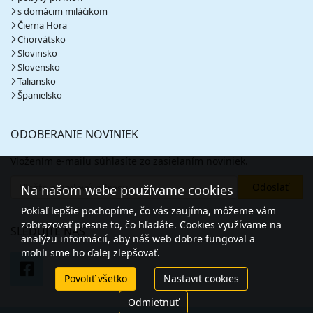
s domácim miláčikom
Čierna Hora
Chorvátsko
Slovinsko
Slovensko
Taliansko
Španielsko
ODOBERANIE NOVINIEK
Vložením e-mailu súhlasíte zo zasielaním noviniek.
Na našom webe používame cookies
Pokiaľ lepšie pochopíme, čo vás zaujíma, môžeme vám
zobrazovať presne to, čo hľadáte. Cookies využívame na
SLEDUJTE NÁS
analýzu informácií, aby náš web dobre fungoval a
mohli sme ho ďalej zlepšovať.
Povoliť všetko
Nastavit cookies
Odmietnuť