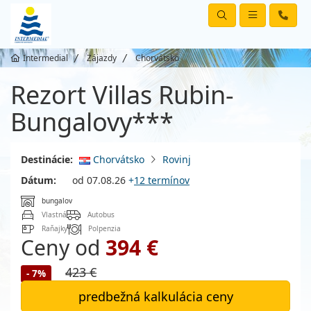
Intermedial
Zájazdy
Chorvátsko
Rezort Villas Rubin-
Bungalovy***
Destinácie:
Chorvátsko
Rovinj
Dátum:
od 07.08.26
+
12 termínov
bungalov
Vlastná
Autobus
Raňajky
Polpenzia
Ceny od
394 €
423 €
- 7%
predbežná kalkulácia ceny