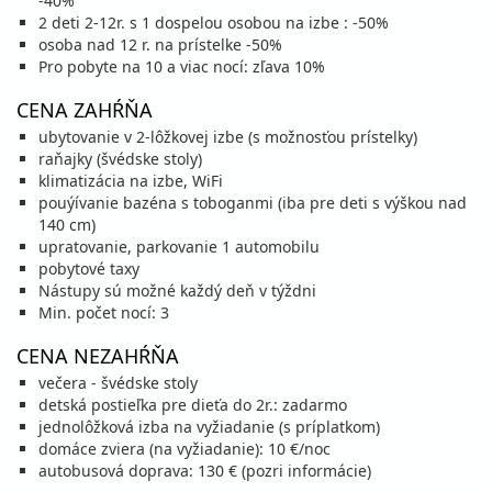
-40%
vypočítať cenu
2 deti 2-12r. s 1 dospelou osobou na izbe : -50%
osoba nad 12 r. na prístelke -50%
22.08. - 29.08.26
sobota - sobota
Pro pobyte na 10 a viac nocí: zľava 10%
raňajky
vlastná
703 €
Zľava
740 €
5%
CENA ZAHŔŇA
cena za 8 dní (7 nocí)
ubytovanie v 2-lôžkovej izbe (s možnosťou prístelky)
vypočítať cenu
raňajky (švédske stoly)
klimatizácia na izbe, WiFi
28.08. - 07.09.26
piatok - pondelok
pouýívanie bazéna s toboganmi (iba pre deti s výškou nad
raňajky
vlastná
140 cm)
769 €
Zľava
1 025 €
25%
upratovanie, parkovanie 1 automobilu
cena za 11 dní (10 nocí)
pobytové taxy
vypočítať cenu
Nástupy sú možné každý deň v týždni
Min. počet nocí: 3
29.08. - 05.09.26
sobota - sobota
raňajky
vlastná
CENA NEZAHŔŇA
625 €
Zľava
735 €
15%
večera - švédske stoly
cena za 8 dní (7 nocí)
detská postieľka pre dieťa do 2r.: zadarmo
vypočítať cenu
jednolôžková izba na vyžiadanie (s príplatkom)
domáce zviera (na vyžiadanie): 10 €/noc
september 2026
autobusová doprava: 130 € (pozri informácie)