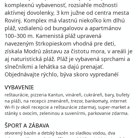
komplexnú vybavenosť, rozsiahle možnosti
aktívnej dovolenky, 3 km južne od centra mesta
Rovinj. Komplex má vlastnú niekoľko km dlhú
pláž, vzdialenú od bungalovov a apartmánov
100–300 m. Kamenistá pláž upravená
navezeným štrkopieskom vhodná pre deti,
získala Modrú zástavu za čistotu mora, v areáli je
aj naturistická pláž. Pláž je vybavená sprchami a
slnečníkmi a lehátka sa dajú prenajať.
Objednávajte rýchlo, býva skoro vypredanéí
VYBAVENIE
reštaurácie, pizzeria Kantun, vináreň, cukráreň, bary, bufety
na pláži, na recepcii zmenáreň, trezor, bankomaty, internet
Wi-Fi (v okolí recepcie a reštaurácie zdarma), super-market a
stánky s ovocím, zeleninou a suvenírmi, parkovanie zdarma.
ŠPORT A ZÁBAVA
otvorený bazén a detský bazén so sladkou vodou, dva