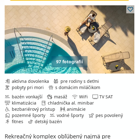
97 fotografií
aktívna dovolenka
pre rodiny s deťmi
pobyty pri mori
s domácim miláčikom
bazén vonkajší
masáž
WiFi
TV SAT
klimatizácia
chladnička al. minibar
bezbariérový prístup
animácie
pozemné športy
vodné športy
pes povolený
fitnes
detský bazén
Rekreačný komplex obľúbený najmä pre