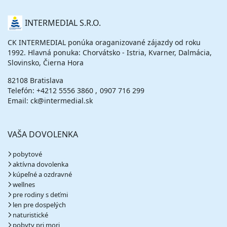
O
INTERMEDIAL S.R.O.
NÁS
CK INTERMEDIAL ponúka oraganizované zájazdy od roku
1992. Hlavná ponuka: Chorvátsko - Istria, Kvarner, Dalmácia,
Slovinsko, Čierna Hora
82108 Bratislava
Telefón:
+4212 5556 3860
0907 716 299
Email: ck@intermedial.sk
VAŠA DOVOLENKA
pobytové
aktívna dovolenka
kúpeľné a ozdravné
wellnes
pre rodiny s deťmi
len pre dospelých
naturistické
pobyty pri mori