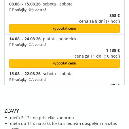
08.08. - 15.08.26
sobota - sobota
raňajky
vlastná
858 €
cena za 8 dní (7 nocí)
vypočítať cenu
14.08. - 24.08.26
piatok - pondelok
raňajky
vlastná
1 138 €
cena za 11 dní (10 nocí)
vypočítať cenu
15.08. - 22.08.26
sobota - sobota
raňajky
vlastná
795 €
cena za 8 dní (7 nocí)
vypočítať cenu
21.08. - 31.08.26
piatok - pondelok
ZĽAVY
raňajky
vlastná
dieťa 2-12r. na prístelke zadarmo
901 €
Zľava
1 060 €
15%
dieťa do 12 r. na zákl. lôžku s jedným dospelým na izbe:
cena za 11 dní (10 nocí)