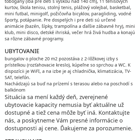
tobogany (iba pre deti s výškou nad 140 cm), 11 tenisových
kurtov, škola tenisu, stolný tenis, plážový volejbal, basketbal,
mini futbal, minigolf, požičovňa bicyklov, paragliding, vodné
športy, potápanie. Pre dospelých i pre deti sú určené
animácie (bazén, šípky, trampolína a ďalšie zábavné hry), mini
klub, mini disco, detské ihriská, večer hrá živá hudba a konajú
sa rôzne zábavné programy.
UBYTOVANIE
bungalov o ploche 20 m2 pozostáva z 2-lôžkovej izby s
prístelkou (rozťahovacie kreslo), kúpeľne so sprchou a WC. K
dispozícii je WiFI, a na izbe je aj chladnička, klimatizácia, TV-
SAT, telefón.
Nachádzajú sa buď na prízemí s terasou alebo na poschodí s
balkónom
Situácia sa mení každý deň, zverejnené
ubytovacie kapacity nemusia byť aktuálne už
dostupné a tiež cena môže byť iná. Kontaktujte
nás, a poskytneme Vám presné informácie o
dostupnosti aj cene. Ďakujeme za porozumenie.