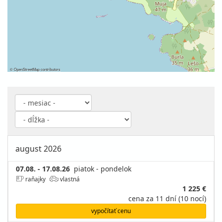
©
OpenStreetMap
contributors
august 2026
07.08. - 17.08.26
piatok - pondelok
raňajky
vlastná
1 225 €
cena za 11 dní (10 nocí)
vypočítať cenu