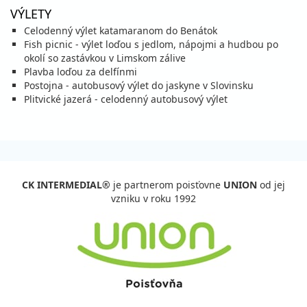
04.09. - 14.09.26
piatok - pondelok
VÝLETY
raňajky
vlastná
Celodenný výlet katamaranom do Benátok
769 €
Zľava
1 025 €
25%
Fish picnic - výlet loďou s jedlom, nápojmi a hudbou po
cena za 11 dní (10 nocí)
okolí so zastávkou v Limskom zálive
vypočítať cenu
Plavba loďou za delfínmi
Postojna - autobusový výlet do jaskyne v Slovinsku
05.09. - 12.09.26
sobota - sobota
Plitvické jazerá - celodenný autobusový výlet
raňajky
vlastná
625 €
Zľava
735 €
15%
cena za 8 dní (7 nocí)
vypočítať cenu
11.09. - 21.09.26
piatok - pondelok
CK INTERMEDIAL®
je partnerom poisťovne
UNION
od jej
raňajky
vlastná
vzniku v roku 1992
424 €
Zľava
510 €
17%
cena za 11 dní (10 nocí)
vypočítať cenu
12.09. - 19.09.26
sobota - sobota
raňajky
vlastná
394 €
Zľava
423 €
7%
cena za 8 dní (7 nocí)