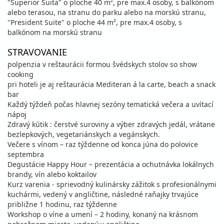
"Superior Suita" o ploche 40 m², pre max.4 osoby, s balkónom
alebo terasou, na stranu do parku alebo na morskú stranu,
"President Suite" o ploche 44 m², pre max.4 osoby, s
balkónom na morskú stranu
STRAVOVANIE
polpenzia v reštaurácii formou švédskych stolov so show
cooking
pri hoteli je aj reštaurácia Mediteran á la carte, beach a snack
bar
Každý týždeň počas hlavnej sezóny tematická večera a uvítací
nápoj
Zdravý kútik : čerstvé suroviny a výber zdravých jedál, vrátane
bezlepkových, vegetariánskych a vegánskych.
Večere s vínom – raz týždenne od konca júna do polovice
septembra
Degustácie Happy Hour – prezentácia a ochutnávka lokálnych
brandy, vín alebo koktailov
Kurz varenia - sprievodný kulinársky zážitok s profesionálnymi
kuchármi, vedený v angličtine, následné raňajky trvajúce
približne 1 hodinu, raz týždenne
Workshop o víne a umení – 2 hodiny, konaný na krásnom