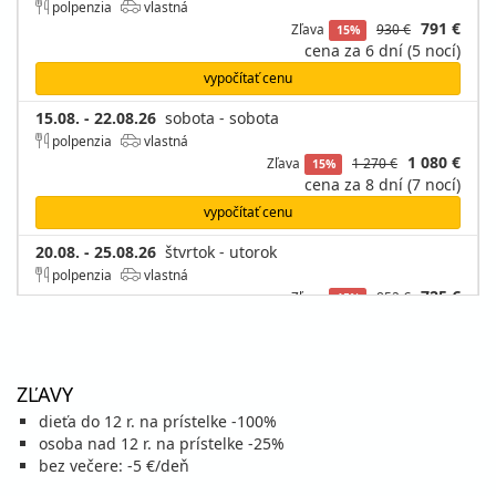
polpenzia
vlastná
791 €
Zľava
930 €
15%
cena za 6 dní (5 nocí)
vypočítať cenu
15.08. - 22.08.26
sobota - sobota
polpenzia
vlastná
1 080 €
Zľava
1 270 €
15%
cena za 8 dní (7 nocí)
vypočítať cenu
20.08. - 25.08.26
štvrtok - utorok
polpenzia
vlastná
725 €
Zľava
852 €
15%
cena za 6 dní (5 nocí)
vypočítať cenu
22.08. - 29.08.26
sobota - sobota
ZĽAVY
polpenzia
vlastná
dieťa do 12 r. na prístelke -100%
977 €
Zľava
1 149 €
15%
osoba nad 12 r. na prístelke -25%
cena za 8 dní (7 nocí)
bez večere: -5 €/deň
vypočítať cenu