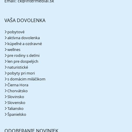
Email: ck@intermedial.sk
VAŠA DOVOLENKA
pobytové
aktívna dovolenka
kúpeľné a ozdravné
wellnes
pre rodiny s deťmi
len pre dospelých
naturistické
pobyty pri mori
s domácim miláčikom
Čierna Hora
Chorvátsko
Slovinsko
Slovensko
Taliansko
Španielsko
ODOBERANIE NOVINIEK