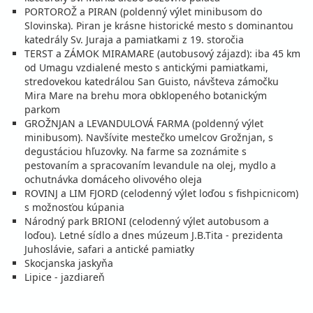
polpenzia
vlastná
PORTOROŽ a PIRAN (poldenný výlet minibusom do
559 €
Slovinska). Piran je krásne historické mesto s dominantou
cena za 6 dní (5 nocí)
katedrály Sv. Juraja a pamiatkami z 19. storočia
vypočítať cenu
TERST a ZÁMOK MIRAMARE (autobusový zájazd): iba 45 km
od Umagu vzdialené mesto s antickými pamiatkami,
05.09. - 12.09.26
sobota - sobota
stredovekou katedrálou San Guisto, návšteva zámočku
polpenzia
vlastná
Mira Mare na brehu mora obklopeného botanickým
783 €
parkom
cena za 8 dní (7 nocí)
GROŽNJAN a LEVANDULOVÁ FARMA (poldenný výlet
vypočítať cenu
minibusom). Navšívite mestečko umelcov Grožnjan, s
degustáciou hľuzovky. Na farme sa zoznámite s
09.09. - 14.09.26
streda - pondelok
pestovaním a spracovaním levandule na olej, mydlo a
polpenzia
vlastná
ochutnávka domáceho olivového oleja
559 €
ROVINJ a LIM FJORD (celodenný výlet loďou s fishpicnicom)
cena za 6 dní (5 nocí)
s možnosťou kúpania
Národný park BRIONI (celodenný výlet autobusom a
vypočítať cenu
loďou). Letné sídlo a dnes múzeum J.B.Tita - prezidenta
12.09. - 19.09.26
sobota - sobota
Juhoslávie, safari a antické pamiatky
polpenzia
vlastná
Skocjanska jaskyňa
712 €
Lipice - jazdiareň
cena za 8 dní (7 nocí)
vypočítať cenu