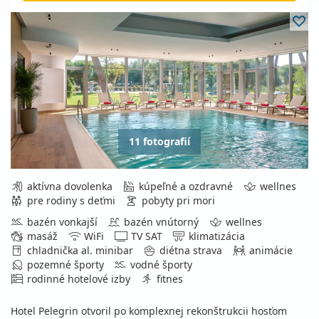
11 fotografií
aktívna dovolenka
kúpeľné a ozdravné
wellnes
pre rodiny s deťmi
pobyty pri mori
bazén vonkajší
bazén vnútorný
wellnes
masáž
WiFi
TV SAT
klimatizácia
chladnička al. minibar
diétna strava
animácie
pozemné športy
vodné športy
rodinné hotelové izby
fitnes
Hotel Pelegrin otvoril po komplexnej rekonštrukcii hosťom