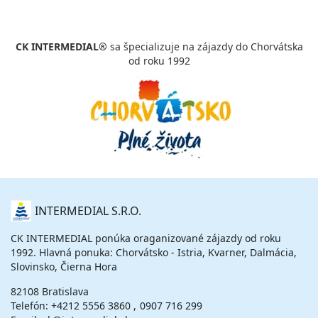
vypočítať cenu
26.09. - 03.10.26
sobota - sobota
CK INTERMEDIAL®
sa špecializuje na zájazdy do Chorvátska
polpenzia
vlastná
od roku 1992
560 €
cena za 8 dní (7 nocí)
vypočítať cenu
29.09. - 04.10.26
utorok - nedeľa
polpenzia
vlastná
384 €
cena za 6 dní (5 nocí)
vypočítať cenu
O
INTERMEDIAL S.R.O.
NÁS
CK INTERMEDIAL ponúka oraganizované zájazdy od roku
1992. Hlavná ponuka: Chorvátsko - Istria, Kvarner, Dalmácia,
Slovinsko, Čierna Hora
82108 Bratislava
Telefón:
+4212 5556 3860
0907 716 299