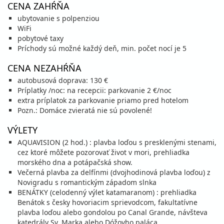
CENA ZAHŔŇA
25.08. - 30.08.26
utorok - nedeľa
ubytovanie s polpenziou
polpenzia
vlastná
WiFi
675 €
Zľava
794 €
15%
pobytové taxy
cena za 6 dní (5 nocí)
Príchody sú možné každý deň, min. počet nocí je 5
vypočítať cenu
CENA NEZAHŔŇA
29.08. - 05.09.26
sobota - sobota
autobusová doprava: 130 €
polpenzia
vlastná
Príplatky /noc: na recepcii: parkovanie 2 €/noc
816 €
Zľava
959 €
15%
extra príplatok za parkovanie priamo pred hotelom
cena za 8 dní (7 nocí)
Pozn.: Domáce zvieratá nie sú povolené!
vypočítať cenu
VÝLETY
30.08. - 04.09.26
nedeľa - piatok
AQUAVISION (2 hod.) : plavba loďou s presklenými stenami,
polpenzia
vlastná
589 €
cez ktoré môžete pozorovať život v mori, prehliadka
Zľava
692 €
15%
cena za 6 dní (5 nocí)
morského dna a potápačská show.
Večerná plavba za delfínmi (dvojhodinová plavba loďou) z
vypočítať cenu
Novigradu s romantickým západom slnka
BENÁTKY (celodenný výlet katamaranom) : prehliadka
september 2026
Benátok s česky hovoriacim sprievodcom, fakultatívne
plavba loďou alebo gondolou po Canal Grande, návšteva
04.09. - 09.09.26
piatok - streda
katedrály Sv. Marka alebo Dóžovho paláca