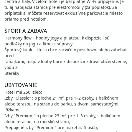
centrá a haly. V celom hoteli je bezplatné Wi-Fi pripojenie. Je
tu aj nabíjacia stanica pre elektromobily (za poplatok). Za
príplatok si môžete rezervovať exkluzívne parkovacie miesto
priamo pred hotelom.
ŠPORT A ZÁBAVA
Harmony flow – hodiny jogy a pilatesu, k dispozícii sú
podložky na jogu a fitness súpravy
Športový kútik – kto si chce zacvičiť v posilňovni alebo zabehať
pred
raňajkami, majú v lobby bare k dispozícii zdravé občerstvenie,
vodu a
uteráky
UBYTOVANIE
Hotel má 250 izieb:
Izby "Classic" : o ploche 21 m², pre 1–2 osoby, s balkónom
alebo terasou, na stranu do parku, s dvomi samostatnými
lôžkami,
Izby "Premium" o ploche 23 m², pre 1–3 osoby, s balkónom
alebo terasou, na morskú stranu,
Prepojené izby "Premium" pre max.4 až 5 osôb,