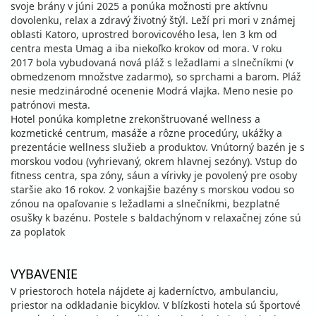
svoje brány v júni 2025 a ponúka možnosti pre aktívnu
dovolenku, relax a zdravý životný štýl. Leží pri mori v známej
oblasti Katoro, uprostred borovicového lesa, len 3 km od
centra mesta Umag a iba niekoľko krokov od mora. V roku
2017 bola vybudovaná nová pláž s ležadlami a slnečníkmi (v
obmedzenom množstve zadarmo), so sprchami a barom. Pláž
nesie medzinárodné ocenenie Modrá vlajka. Meno nesie po
patrónovi mesta.
Hotel ponúka kompletne zrekonštruované wellness a
kozmetické centrum, masáže a rôzne procedúry, ukážky a
prezentácie wellness služieb a produktov. Vnútorný bazén je s
morskou vodou (vyhrievaný, okrem hlavnej sezóny). Vstup do
fitness centra, spa zóny, sáun a vírivky je povolený pre osoby
staršie ako 16 rokov. 2 vonkajšie bazény s morskou vodou so
zónou na opaľovanie s ležadlami a slnečníkmi, bezplatné
osušky k bazénu. Postele s baldachýnom v relaxačnej zóne sú
za poplatok
VYBAVENIE
V priestoroch hotela nájdete aj kaderníctvo, ambulanciu,
priestor na odkladanie bicyklov. V blízkosti hotela sú športové