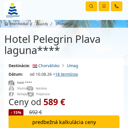
Intermedial
Zájazdy
Chorvátsko
Hotel Pelegrin Plava
laguna****
Destinácie:
Chorvátsko
Umag
Dátum:
od 10.08.26
+
18 termínov
hotel ****
Vlastná
Autobus
Raňajky
Polpenzia
Ceny od
589 €
692 €
- 15%
predbežná kalkulácia ceny