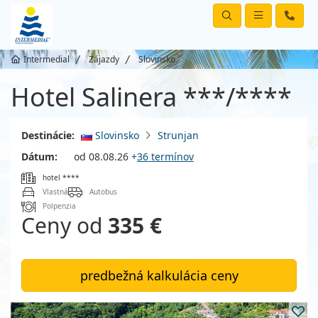
Intermedial
Zájazdy
Slovinsko
Hotel Salinera ***/****
Destinácie:
Slovinsko
Strunjan
Dátum:
od 08.08.26
+
36 termínov
hotel ****
Vlastná
Autobus
Polpenzia
Ceny od
335 €
predbežná kalkulácia ceny