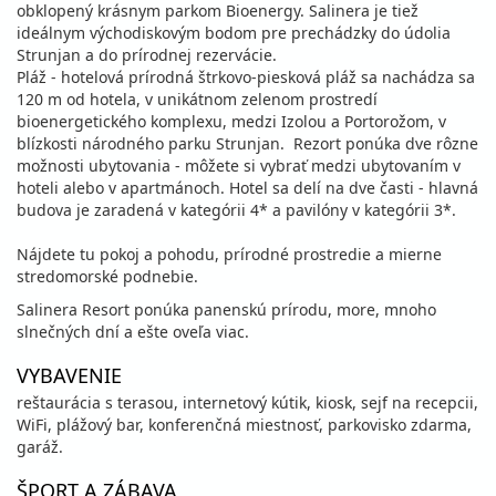
obklopený krásnym parkom Bioenergy. Salinera je tiež
ideálnym východiskovým bodom pre prechádzky do údolia
Strunjan a do prírodnej rezervácie.
Pláž - hotelová prírodná štrkovo-piesková pláž sa nachádza sa
120 m od hotela, v unikátnom zelenom prostredí
bioenergetického komplexu, medzi Izolou a Portorožom,
v
blízkosti národného parku Strunjan. Rezort ponúka dve rôzne
možnosti ubytovania - môžete si vybrať medzi ubytovaním v
hoteli alebo v apartmánoch. Hotel sa delí na dve časti - hlavná
budova je zaradená v kategórii 4* a pavilóny v kategórii 3*.
Nájdete tu pokoj a pohodu, prírodné prostredie a mierne
stredomorské podnebie.
Salinera Resort ponúka panenskú prírodu, more, mnoho
slnečných dní a ešte oveľa viac.
VYBAVENIE
reštaurácia s terasou, internetový kútik, kiosk, sejf na recepcii,
WiFi, plážový bar, konferenčná miestnosť, parkovisko zdarma,
garáž.
ŠPORT A ZÁBAVA