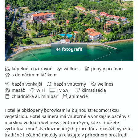
44 fotografií
kúpeľné a ozdravné
wellnes
pobyty pri mori
s domácim miláčikom
bazén vonkajší
bazén vnútorný
wellnes
masáž
WiFi
TV SAT
klimatizácia
chladnička al. minibar
animácie
Hotel je obklopený borovicami a bujnou stredomorskou
vegetáciou. Hotel Salinera má vnútorné a vonkajšie bazény s
morskou vodou a wellness centrum Syra, kde si môžete
vychutnať množstvo kozmetických procedúr a masáží. Využite
tradičné liečebné metódy a relaxujte v prírodnom prostredí,