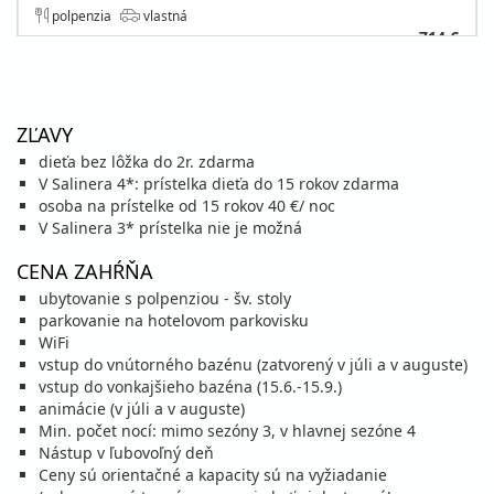
polpenzia
vlastná
714 €
cena za 8 dní (7 nocí)
vypočítať cenu
20.08. - 25.08.26
štvrtok - utorok
ZĽAVY
polpenzia
vlastná
dieťa bez lôžka do 2r. zdarma
510 €
V Salinera 4*: prístelka dieťa do 15 rokov zdarma
cena za 6 dní (5 nocí)
osoba na prístelke od 15 rokov 40 €/ noc
vypočítať cenu
V Salinera 3* prístelka nie je možná
22.08. - 29.08.26
sobota - sobota
CENA ZAHŔŇA
polpenzia
vlastná
ubytovanie s polpenziou - šv. stoly
714 €
parkovanie na hotelovom parkovisku
cena za 8 dní (7 nocí)
WiFi
vypočítať cenu
vstup do vnútorného bazénu (zatvorený v júli a v auguste)
vstup do vonkajšieho bazéna (15.6.-15.9.)
25.08. - 30.08.26
utorok - nedeľa
animácie (v júli a v auguste)
polpenzia
vlastná
Min. počet nocí: mimo sezóny 3, v hlavnej sezóne 4
510 €
Nástup v ľubovoľný deň
cena za 6 dní (5 nocí)
Ceny sú orientačné a kapacity sú na vyžiadanie
vypočítať cenu