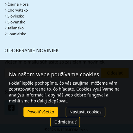
Čierna Hora
Chorvátsko
09.10. - 14.10.26
piatok - streda
Slovinsko
polpenzia
vlastná
Slovensko
335 €
Taliansko
cena za 6 dní (5 nocí)
Španielsko
vypočítať cenu
10.10. - 17.10.26
sobota - sobota
ODOBERANIE NOVINIEK
polpenzia
vlastná
539 €
Vložením e-mailu súhlasíte zo zasielaním noviniek.
cena za 8 dní (7 nocí)
vypočítať cenu
Na našom webe používame cookies
14.10. - 19.10.26
streda - pondelok
Pokiaľ lepšie pochopíme, čo vás zaujíma, môžeme vám
zobrazovať presne to, čo hľadáte. Cookies využívame na
polpenzia
vlastná
SLEDUJTE NÁS
335 €
analýzu informácií, aby náš web dobre fungoval a
cena za 6 dní (5 nocí)
mohli sme ho ďalej zlepšovať.
vypočítať cenu
Povoliť všetko
Nastavit cookies
17.10. - 24.10.26
sobota - sobota
Odmietnuť
polpenzia
vlastná
©2026 INTERMEDIAL s.r.o.
539 €