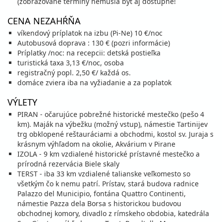
(zobrazované termíny nemusia byť aj dostupné!
29.08. - 05.09.26
sobota - sobota
CENA NEZAHŔŇA
polpenzia
vlastná
víkendový príplatok na izbu (Pi-Ne) 10 €/noc
714 €
Autobusová doprava : 130 € (pozri informácie)
cena za 8 dní (7 nocí)
Príplatky /noc: na recepcii: detská postieľka
vypočítať cenu
turistická taxa 3,13 €/noc, osoba
registračný popl. 2,50 €/ každá os.
30.08. - 04.09.26
nedeľa - piatok
domáce zviera iba na vyžiadanie a za poplatok
polpenzia
vlastná
510 €
VÝLETY
cena za 6 dní (5 nocí)
PIRAN - očarujúce pobrežné historické mestečko (pešo 4
vypočítať cenu
km). Maják na výbežku (možný vstup), námestie Tartinijev
trg obklopené reštauráciami a obchodmi, kostol sv. Juraja s
september 2026
krásnym výhľadom na okolie, Akvárium v Pirane
IZOLA - 9 km vzdialené historické prístavné mestečko a
04.09. - 09.09.26
piatok - streda
prírodná rezervácia Biele skaly
polpenzia
vlastná
TERST - iba 33 km vzdialené talianske veľkomesto so
510 €
všetkým čo k nemu patrí. Prístav, stará budova radnice
cena za 6 dní (5 nocí)
Palazzo del Municipio, fontána Quattro Continenti,
vypočítať cenu
námestie Pazza dela Borsa s historickou budovou
obchodnej komory, divadlo z rímskeho obdobia, katedrála
05.09. - 12.09.26
sobota - sobota