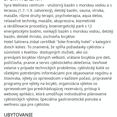
Syra Wellness centrum - vnútorný bazén s morskou vodou a s
terasou (1.7.-1.9. zatvorený), detský bazén, sauna, vírivka,
masáže, rôzne druhy terapií, psychoterapia, aqua detox,
relaxačné techniky, masáže, akupresúra, kozmetické
a skrášľovacie procedúry, bioenergetický park s 12
energetickými bodmi, vonkajší bazén s morskou vodou, detský
bazén, detské ihrisko, úschovňa bicyklov
Hotel Salinera získal certifikát "bike-friendly hotel" v kategórii
dvoch kolies. To znamená, že spĺňa požiadavky cyklistov v
súvislosti s kvalitou dostupných služieb, ako sú:
prenájom bicyklov rôznych veľkostí, vrátane bicyklov pre deti,
požičovňa, pranie a servis cyklistického oblečenia, tiesňové
volanie v prípade technických problémov, cyklistický kútik so
všetkými potrebnými informáciami pre objavovanie regiónu a
Slovinska, výlety so sprievodcom v každom počasí, pripravené
programy pre výlety na bicykli, organizácia výletov so
sprievodcom (po predchádzajúcej rezervácii), prístup k
webovej aplikácii, ktorá umožňuje individuálne plánovanie
cyklistických výletov, špeciálna gastronomická ponuka a
wellness spa pre cyklistov.
UBYTOVANIE