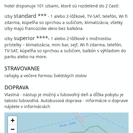
hotel disponuje 101 izbami, ktoré sú rozdelené do 2 častí:
standard ***
izby
- 1 alebo 2-lôžkové, TV-SAT, telefón, Wi fi
zdarma, kúpeľňa so sprchou a sušičom, klimatizácia, všetky
izby majú francúzske okno bez balkóna
superior ****
izby
-
1 alebo 2-lôžkové s možnosťou
prístelky – klimatizácia, mini bar, sejf, Wi fi zdarma, telefón,
TV-SAT, kúpeľňa so sprchou a sušičom, balkón s výhľadom do
parku alebo na more.
STRAVOVANIE
raňajky a večere formou švédskych stolov
DOPRAVA
Vlastná - nástup je možný v ľubovoľný deň a dĺžka pobytu je
takisto ľubovoľná. Autobusová doprava - informácie o doprave
nájdete v informáciách
+
−