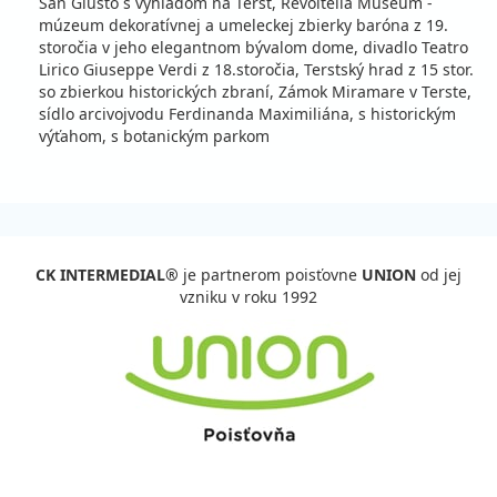
San Giusto s výhľadom na Terst, Revoltella Museum -
polpenzia
vlastná
múzeum dekoratívnej a umeleckej zbierky baróna z 19.
714 €
storočia v jeho elegantnom bývalom dome, divadlo Teatro
cena za 8 dní (7 nocí)
Lirico Giuseppe Verdi z 18.storočia, Terstský hrad z 15 stor.
so zbierkou historických zbraní, Zámok Miramare v Terste,
vypočítať cenu
sídlo arcivojvodu Ferdinanda Maximiliána, s historickým
09.09. - 14.09.26
streda - pondelok
výťahom, s botanickým parkom
polpenzia
vlastná
500 €
cena za 6 dní (5 nocí)
vypočítať cenu
12.09. - 19.09.26
sobota - sobota
CK INTERMEDIAL®
je partnerom poisťovne
UNION
od jej
polpenzia
vlastná
vzniku v roku 1992
644 €
cena za 8 dní (7 nocí)
vypočítať cenu
14.09. - 19.09.26
pondelok - sobota
polpenzia
vlastná
460 €
cena za 6 dní (5 nocí)
vypočítať cenu