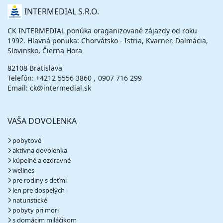
cena za 8 dní (7 nocí)
O
INTERMEDIAL S.R.O.
NÁS
vypočítať cenu
CK INTERMEDIAL ponúka oraganizované zájazdy od roku
29.09. - 04.10.26
utorok - nedeľa
1992. Hlavná ponuka: Chorvátsko - Istria, Kvarner, Dalmácia,
polpenzia
vlastná
Slovinsko, Čierna Hora
425 €
cena za 6 dní (5 nocí)
82108 Bratislava
vypočítať cenu
Telefón:
+4212 5556 3860
0907 716 299
Email: ck@intermedial.sk
október 2026
VAŠA DOVOLENKA
03.10. - 10.10.26
sobota - sobota
polpenzia
vlastná
539 €
pobytové
cena za 8 dní (7 nocí)
aktívna dovolenka
kúpeľné a ozdravné
vypočítať cenu
wellnes
pre rodiny s deťmi
04.10. - 09.10.26
nedeľa - piatok
len pre dospelých
polpenzia
vlastná
naturistické
335 €
pobyty pri mori
cena za 6 dní (5 nocí)
s domácim miláčikom
vypočítať cenu