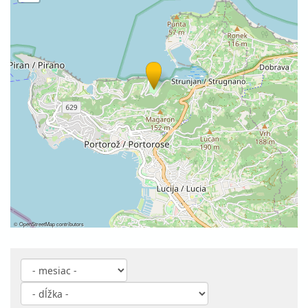
©
OpenStreetMap
contributors