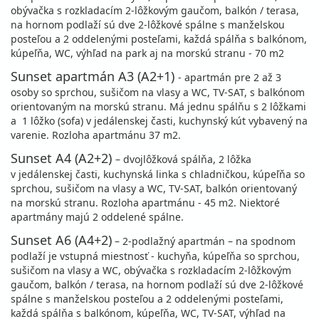
obývačka s rozkladacím 2-lôžkovým gaučom, balkón / terasa,
na hornom podlaží sú dve 2-lôžkové spálne s manželskou
posteľou a 2 oddelenými posteľami, každá spálňa s balkónom,
kúpeľňa, WC, výhľad na park aj na morskú stranu - 70 m2
Sunset apartmán A3 (A2+1)
- apartmán pre 2 až 3
osoby so sprchou, sušičom na vlasy a WC, TV-SAT, s balkónom
orientovaným na morskú stranu. Má jednu spálňu s 2 lôžkami
a 1 lôžko (sofa) v jedálenskej časti, kuchynský kút vybavený na
varenie. Rozloha apartmánu 37 m2.
Sunset A4 (A2+2)
– dvojlôžková spálňa, 2 lôžka
v jedálenskej časti, kuchynská linka s chladničkou, kúpeľňa so
sprchou, sušičom na vlasy a WC, TV-SAT, balkón orientovaný
na morskú stranu. Rozloha apartmánu - 45 m2. Niektoré
apartmány majú 2 oddelené spálne.
Sunset A6 (A4+2)
– 2-podlažný apartmán – na spodnom
podlaží je vstupná miestnosť - kuchyňa, kúpeľňa so sprchou,
sušičom na vlasy a WC, obývačka s rozkladacím 2-lôžkovým
gaučom, balkón / terasa, na hornom podlaží sú dve 2-lôžkové
spálne s manželskou posteľou a 2 oddelenými posteľami,
každá spálňa s balkónom, kúpeľňa, WC, TV-SAT, výhľad na