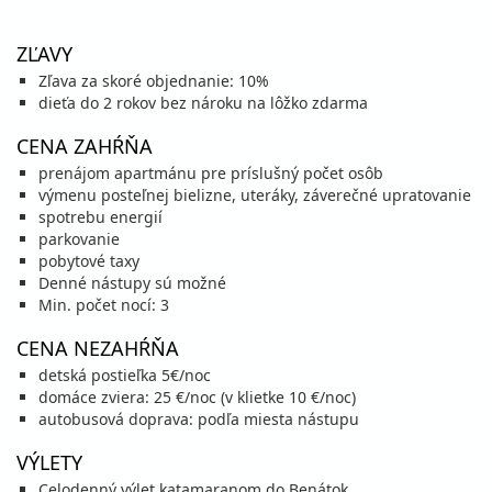
vypočítať cenu
ZĽAVY
september 2026
Zľava za skoré objednanie: 10%
05.09. - 12.09.26
dieťa do 2 rokov bez nároku na lôžko zdarma
sobota - sobota
vlastná
vlastná
CENA ZAHŔŇA
400 €
Zľava
444 €
10%
cena za 8 dní (7 nocí)
prenájom apartmánu pre príslušný počet osôb
výmenu posteľnej bielizne, uteráky, záverečné upratovanie
vypočítať cenu
spotrebu energií
12.09. - 19.09.26
sobota - sobota
parkovanie
vlastná
vlastná
pobytové taxy
378 €
Zľava
420 €
Denné nástupy sú možné
10%
cena za 8 dní (7 nocí)
Min. počet nocí: 3
vypočítať cenu
CENA NEZAHŔŇA
detská postieľka 5€/noc
domáce zviera: 25 €/noc (v klietke 10 €/noc)
autobusová doprava: podľa miesta nástupu
VÝLETY
Celodenný výlet katamaranom do Benátok