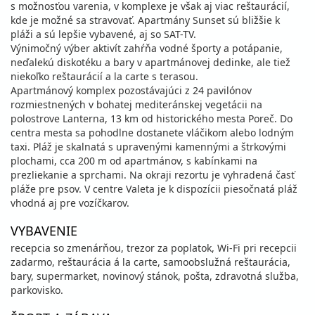
s možnosťou varenia, v komplexe je však aj viac reštaurácií,
kde je možné sa stravovať. Apartmány Sunset sú bližšie k
pláži a sú lepšie vybavené, aj so SAT-TV.
Výnimočný výber aktivít zahŕňa vodné športy a potápanie,
neďalekú diskotéku a bary v apartmánovej dedinke, ale tiež
niekoľko reštaurácií a la carte s terasou.
Apartmánový komplex pozostávajúci z 24 pavilónov
rozmiestnených v bohatej mediteránskej vegetácii na
polostrove Lanterna, 13 km od historického mesta Poreč. Do
centra mesta sa pohodlne dostanete vláčikom alebo lodným
taxi. Pláž je skalnatá s upravenými kamennými a štrkovými
plochami, cca 200 m od apartmánov, s kabínkami na
prezliekanie a sprchami. Na okraji rezortu je vyhradená časť
pláže pre psov. V centre Valeta je k dispozícii piesočnatá pláž
vhodná aj pre vozíčkarov.
VYBAVENIE
recepcia so zmenárňou, trezor za poplatok, Wi-Fi pri recepcii
zadarmo, reštaurácia á la carte, samoobslužná reštaurácia,
bary, supermarket, novinový stánok, pošta, zdravotná služba,
parkovisko.