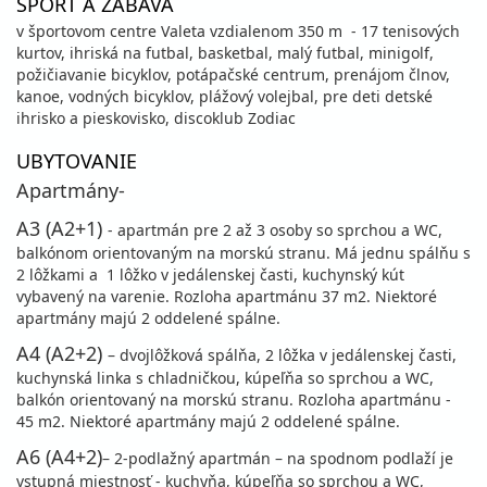
ŠPORT A ZÁBAVA
v športovom centre Valeta vzdialenom 350 m - 17 tenisových
kurtov, ihriská na futbal, basketbal, malý futbal, minigolf,
požičiavanie bicyklov, potápačské centrum, prenájom člnov,
kanoe, vodných bicyklov, plážový volejbal, pre deti detské
ihrisko a pieskovisko, discoklub Zodiac
UBYTOVANIE
Apartmány
-
A3 (A2+1)
- apartmán pre 2 až 3 osoby so sprchou a WC,
balkónom orientovaným na morskú stranu. Má jednu spálňu s
2 lôžkami a 1 lôžko v jedálenskej časti, kuchynský kút
vybavený na varenie. Rozloha apartmánu 37 m2. Niektoré
apartmány majú 2 oddelené spálne.
A4 (A2+2)
– dvojlôžková spálňa, 2 lôžka v jedálenskej časti,
kuchynská linka s chladničkou, kúpeľňa so sprchou a WC,
balkón orientovaný na morskú stranu. Rozloha apartmánu -
45 m2. Niektoré apartmány majú 2 oddelené spálne.
A6 (A4+2)
– 2-podlažný apartmán – na spodnom podlaží je
vstupná miestnosť - kuchyňa, kúpeľňa so sprchou a WC,