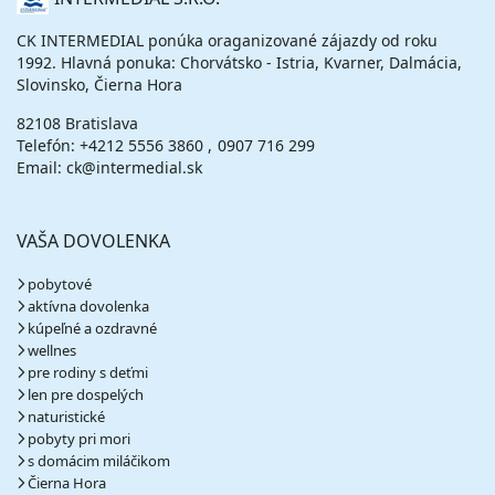
NÁS
CK INTERMEDIAL ponúka oraganizované zájazdy od roku
1992. Hlavná ponuka: Chorvátsko - Istria, Kvarner, Dalmácia,
Slovinsko, Čierna Hora
82108 Bratislava
Telefón:
+4212 5556 3860
0907 716 299
Email: ck@intermedial.sk
VAŠA DOVOLENKA
pobytové
aktívna dovolenka
kúpeľné a ozdravné
wellnes
pre rodiny s deťmi
len pre dospelých
naturistické
pobyty pri mori
s domácim miláčikom
Čierna Hora