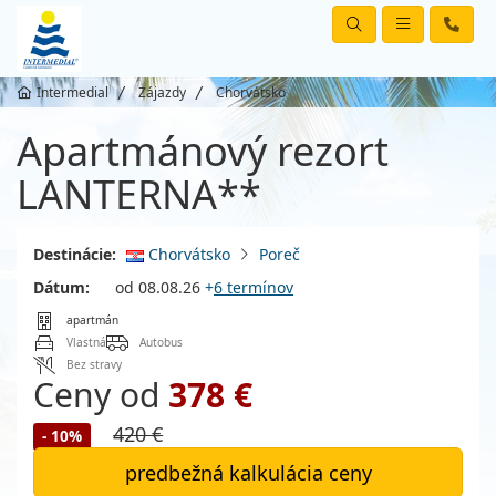
Intermedial
Zájazdy
Chorvátsko
Apartmánový rezort
LANTERNA**
Destinácie:
Chorvátsko
Poreč
Dátum:
od 08.08.26
+
6 termínov
apartmán
Vlastná
Autobus
Bez stravy
Ceny od
378 €
420 €
- 10%
predbežná kalkulácia ceny