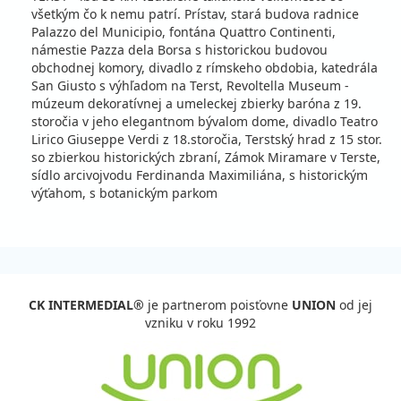
všetkým čo k nemu patrí. Prístav, stará budova radnice
vypočítať cenu
Palazzo del Municipio, fontána Quattro Continenti,
námestie Pazza dela Borsa s historickou budovou
september 2026
obchodnej komory, divadlo z rímskeho obdobia, katedrála
San Giusto s výhľadom na Terst, Revoltella Museum -
03.09. - 07.09.26
štvrtok - pondelok
múzeum dekoratívnej a umeleckej zbierky baróna z 19.
polpenzia
vlastná
storočia v jeho elegantnom bývalom dome, divadlo Teatro
569 €
Zľava
632 €
10%
Lirico Giuseppe Verdi z 18.storočia, Terstský hrad z 15 stor.
cena za 5 dní (4 noci)
so zbierkou historických zbraní, Zámok Miramare v Terste,
vypočítať cenu
sídlo arcivojvodu Ferdinanda Maximiliána, s historickým
výťahom, s botanickým parkom
05.09. - 12.09.26
sobota - sobota
polpenzia
vlastná
960 €
Zľava
1 066 €
10%
cena za 8 dní (7 nocí)
vypočítať cenu
CK INTERMEDIAL®
je partnerom poisťovne
UNION
od jej
07.09. - 11.09.26
pondelok - piatok
vzniku v roku 1992
polpenzia
vlastná
569 €
Zľava
632 €
10%
cena za 5 dní (4 noci)
vypočítať cenu