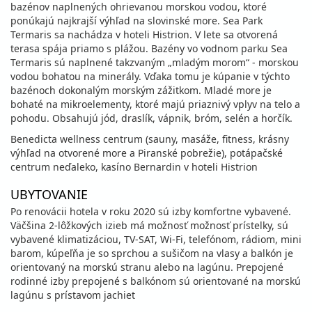
bazénov naplnených ohrievanou morskou vodou, ktoré
ponúkajú najkrajší výhľad na slovinské more. Sea Park
Termaris sa nachádza v hoteli Histrion. V lete sa otvorená
terasa spája priamo s plážou. Bazény vo vodnom parku Sea
Termaris sú naplnené takzvaným „mladým morom“ - morskou
vodou bohatou na minerály. Vďaka tomu je kúpanie v týchto
bazénoch dokonalým morským zážitkom. Mladé more je
bohaté na mikroelementy, ktoré majú priaznivý vplyv na telo a
pohodu. Obsahujú jód, draslík, vápnik, bróm, selén a horčík.
Benedicta wellness centrum (sauny, masáže, fitness, krásny
výhľad na otvorené more a Piranské pobrežie), potápačské
centrum neďaleko, kasíno Bernardin v hoteli Histrion
UBYTOVANIE
Po renovácii hotela v roku 2020 sú izby komfortne vybavené.
Väčšina 2-lôžkových izieb má možnosť možnosť prístelky, sú
vybavené klimatizáciou, TV-SAT, Wi-Fi, telefónom, rádiom, mini
barom, kúpeľňa je so sprchou a sušičom na vlasy a balkón je
orientovaný na morskú stranu alebo na lagúnu. Prepojené
rodinné izby prepojené s balkónom sú orientované na morskú
lagúnu s prístavom jachiet