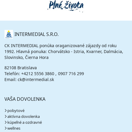
vypočítať cenu
19.09. - 26.09.26
sobota - sobota
polpenzia
vlastná
826 €
O
INTERMEDIAL S.R.O.
cena za 8 dní (7 nocí)
NÁS
vypočítať cenu
CK INTERMEDIAL ponúka oraganizované zájazdy od roku
1992. Hlavná ponuka: Chorvátsko - Istria, Kvarner, Dalmácia,
23.09. - 27.09.26
streda - nedeľa
Slovinsko, Čierna Hora
polpenzia
vlastná
472 €
82108 Bratislava
cena za 5 dní (4 noci)
Telefón:
+4212 5556 3860
0907 716 299
vypočítať cenu
Email: ck@intermedial.sk
26.09. - 03.10.26
sobota - sobota
polpenzia
vlastná
VAŠA DOVOLENKA
796 €
cena za 8 dní (7 nocí)
pobytové
vypočítať cenu
aktívna dovolenka
kúpeľné a ozdravné
27.09. - 01.10.26
nedeľa - štvrtok
wellnes
polpenzia
vlastná