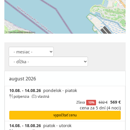
©
OpenStreetMap
contributors
august 2026
10.08. - 14.08.26
pondelok - piatok
polpenzia
vlastná
569 €
Zľava
632 €
10%
cena za 5 dní (4 noci)
vypočítať cenu
14.08. - 18.08.26
piatok - utorok