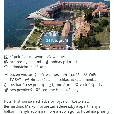
34 fotografií
kúpeľné a ozdravné
wellnes
pre rodiny s deťmi
pobyty pri mori
s domácim miláčikom
bazén vnútorný
wellnes
masáž
WiFi
TV SAT
klimatizácia
chladnička al. minibar
bezbariérový prístup
animácie
vodné športy
pes povolený
rodinné hotelové izby
Hotel Histrion sa nachádza pri bývalom kostole sv.
Bernardína. Má komfortne zariadené izby a apartmány s
balkónmi s výhľadom na more alebo lagúnu. Hotel má priamy