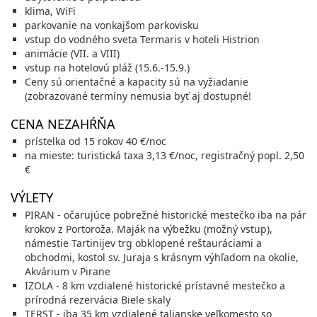
klima, WiFi
22.08. - 29.08.26
sobota - sobota
parkovanie na vonkajšom parkovisku
polpenzia
vlastná
vstup do vodného sveta Termaris v hoteli Histrion
996 €
Zľava
1 106 €
10%
animácie (VII. a VIII)
cena za 8 dní (7 nocí)
vstup na hotelovú pláž (15.6.-15.9.)
vypočítať cenu
Ceny sú orientačné a kapacity sú na vyžiadanie
(zobrazované termíny nemusia byť aj dostupné!
26.08. - 30.08.26
streda - nedeľa
polpenzia
vlastná
CENA NEZAHŔŇA
569 €
Zľava
632 €
10%
prístelka od 15 rokov 40 €/noc
cena za 5 dní (4 noci)
na mieste: turistická taxa 3,13 €/noc, registračný popl. 2,50
vypočítať cenu
€
29.08. - 05.09.26
sobota - sobota
VÝLETY
polpenzia
vlastná
996 €
PIRAN - očarujúce pobrežné historické mestečko iba na pár
Zľava
1 106 €
10%
cena za 8 dní (7 nocí)
krokov z Portoroža. Maják na výbežku (možný vstup),
námestie Tartinijev trg obklopené reštauráciami a
vypočítať cenu
obchodmi, kostol sv. Juraja s krásnym výhľadom na okolie,
30.08. - 03.09.26
Akvárium v Pirane
nedeľa - štvrtok
IZOLA - 8 km vzdialené historické prístavné mestečko a
polpenzia
vlastná
prírodná rezervácia Biele skaly
569 €
Zľava
632 €
10%
TERST - iba 35 km vzdialené talianske veľkomesto so
cena za 5 dní (4 noci)