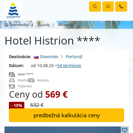
Intermedial
Zájazdy
Slovinsko
Hotel Histrion ****
Destinácie:
Slovinsko
Portorož
Dátum:
od 10.08.26
+
54 termínov
hotel ****
Vlastná
Autobus
Polpenzia
Ceny od
569 €
632 €
- 10%
predbežná kalkulácia ceny