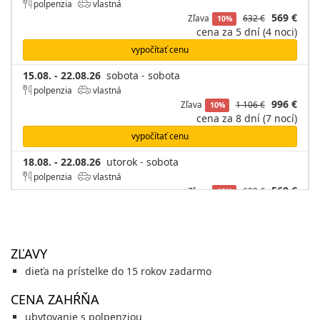
polpenzia
vlastná
569 €
Zľava
632 €
10%
cena za 5 dní (4 noci)
vypočítať cenu
15.08. - 22.08.26
sobota - sobota
polpenzia
vlastná
996 €
Zľava
1 106 €
10%
cena za 8 dní (7 nocí)
vypočítať cenu
18.08. - 22.08.26
utorok - sobota
polpenzia
vlastná
569 €
Zľava
632 €
10%
cena za 5 dní (4 noci)
vypočítať cenu
22.08. - 26.08.26
sobota - streda
ZĽAVY
polpenzia
vlastná
dieťa na prístelke do 15 rokov zadarmo
569 €
Zľava
632 €
10%
cena za 5 dní (4 noci)
CENA ZAHŔŇA
vypočítať cenu
ubytovanie s polpenziou