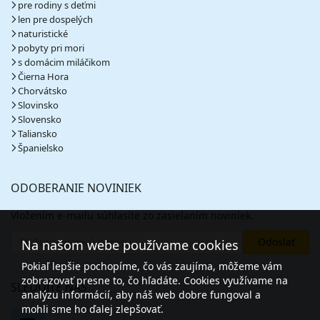
pre rodiny s deťmi
472 €
len pre dospelých
cena za 5 dní (4 noci)
naturistické
vypočítať cenu
pobyty pri mori
s domácim miláčikom
október 2026
Čierna Hora
Chorvátsko
Slovinsko
01.10. - 05.10.26
štvrtok - pondelok
Slovensko
polpenzia
vlastná
Taliansko
382 €
Španielsko
cena za 5 dní (4 noci)
vypočítať cenu
ODOBERANIE NOVINIEK
03.10. - 10.10.26
sobota - sobota
polpenzia
vlastná
Vložením e-mailu súhlasíte zo zasielaním noviniek.
616 €
cena za 8 dní (7 nocí)
Na našom webe používame cookies
vypočítať cenu
Pokiaľ lepšie pochopíme, čo vás zaujíma, môžeme vám
05.10. - 09.10.26
pondelok - piatok
zobrazovať presne to, čo hľadáte. Cookies využívame na
SLEDUJTE NÁS
polpenzia
vlastná
analýzu informácií, aby náš web dobre fungoval a
352 €
mohli sme ho ďalej zlepšovať.