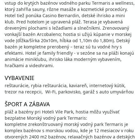
vstup do krytých bazénov vodného parku Termaris a wellness,
ktorý zahŕňa sauny, rôzne masáže a kozmetické procedúry.
Hotel tiež ponúka Casino Bernardin, detské ihrisko a mini
klub. Pred hotelom je upravená pláž. Terasa je vybavená
drevenými plochami s ležadlami a slnečníkmi. Zrenovovaný
vonkajší bazén Arcobaleno; hostia si užijú kúpanie v morskej
vode (dĺžka/šírka 20x10m, hĺbka od 1,10m do 1,80m). Detský
bazén je kompletne prerobený – teraz sú tu vodné hry s
efektami. Hotel je family friendly - v sezóne sa na pláži konajú
animácie miniklubu, ihrisko láka moderným vybavením,
hračkami a videohrami.
VYBAVENIE
reštaurácie, rybia reštaurácia, kaviareň, internetový kútik,
trezor na recepcii, Wi-Fi, parkovisko, garáž s auto umyvárňou
ŠPORT A ZÁBAVA
pláž a bazény pri Hoteli Vile Park, hostia môžu využívať
bezplatne Morský vodný park Termaris:
kompletne zrekonštruovaný morský vodný park Termaris je
komplex bazénov s morskou vodou, kde je 12 mesiacov v roku
otvorených 2400 m2 bazénov, relaxačných bazénov a detských