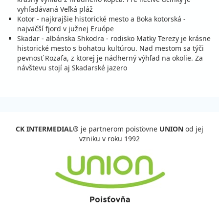
polpenzia
vlastná
vyhľadávaná Veľká pláž
304 €
Zľava
319 €
5%
Kotor - najkrajšie historické mesto a Boka kotorská -
cena za 8 dní (7 nocí)
najväčší fjord v južnej Eruópe
vypočítať cenu
Skadar - albánska Shkodra - rodisko Matky Terezy je krásne
historické mesto s bohatou kultúrou. Nad mestom sa týči
18.09. - 28.09.26
piatok - pondelok
pevnosť Rozafa, z ktorej je nádherný výhľad na okolie. Za
polpenzia
vlastná
návštevu stojí aj Skadarské jazero
380 €
Zľava
400 €
5%
cena za 11 dní (10 nocí)
vypočítať cenu
19.09. - 26.09.26
sobota - sobota
polpenzia
vlastná
CK INTERMEDIAL®
je partnerom poisťovne
UNION
od jej
266 €
Zľava
280 €
5%
vzniku v roku 1992
cena za 8 dní (7 nocí)
vypočítať cenu
25.09. - 05.10.26
piatok - pondelok
polpenzia
vlastná
371 €
Zľava
390 €
5%
cena za 11 dní (10 nocí)
vypočítať cenu