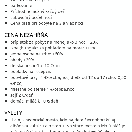
parkovanie
september 2026
Príchod je možný každý deň
Ľubovoľný počet nocí
04.09. - 14.09.26
piatok - pondelok
Cena platí pri pobyte na 3 a viac nocí
polpenzia
vlastná
CENA NEZAHŔŇA
495 €
Zľava
521 €
5%
cena za 11 dní (10 nocí)
príplatok za pobyt na menej ako 3 noci +20%
izba (bungalov) s pohľadom na more: +10%
vypočítať cenu
jedna osoba na izbe: +60%
05.09. - 12.09.26
sobota - sobota
obedy +20%
polpenzia
vlastná
detská postieľka: 10 €/noc
347 €
Zľava
365 €
5%
poplatky na recepcii:
cena za 8 dní (7 nocí)
pobytové taxy : 1 €/osoba,noc, dieťa od 12 do 17 rokov 0,50
€/noc)
vypočítať cenu
miestne poistenie 1 €/osoba,noc
11.09. - 21.09.26
piatok - pondelok
sejf 2 €/deň
polpenzia
vlastná
domáci miláčik 10 €/deň
434 €
Zľava
456 €
5%
cena za 11 dní (10 nocí)
VÝLETY
vypočítať cenu
Ulcinj - historické mesto, kde nájdete čiernohorskú aj
albánsku kultúru a históriu. Na staré mesto a Malú pláž je
12.09. - 19.09.26
sobota - sobota
krásny výhľad z hradného kopca. Pre liečivé účinky je