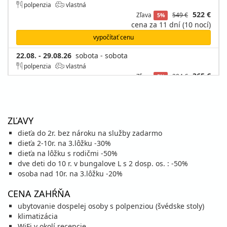
polpenzia
vlastná
522 €
Zľava
549 €
5%
cena za 11 dní (10 nocí)
vypočítať cenu
22.08. - 29.08.26
sobota - sobota
polpenzia
vlastná
365 €
Zľava
384 €
5%
cena za 8 dní (7 nocí)
vypočítať cenu
28.08. - 07.09.26
piatok - pondelok
ZĽAVY
polpenzia
vlastná
dieťa do 2r. bez nároku na služby zadarmo
507 €
Zľava
533 €
5%
dieťa 2-10r. na 3.lôžku -30%
cena za 11 dní (10 nocí)
dieťa na lôžku s rodičmi -50%
vypočítať cenu
dve deti do 10 r. v bungalove L s 2 dosp. os. : -50%
osoba nad 10r. na 3.lôžku -20%
29.08. - 05.09.26
sobota - sobota
polpenzia
vlastná
CENA ZAHŔŇA
355 €
Zľava
373 €
5%
ubytovanie dospelej osoby s polpenziou (švédske stoly)
cena za 8 dní (7 nocí)
klimatizácia
vypočítať cenu
WiFi v okolí recepcie