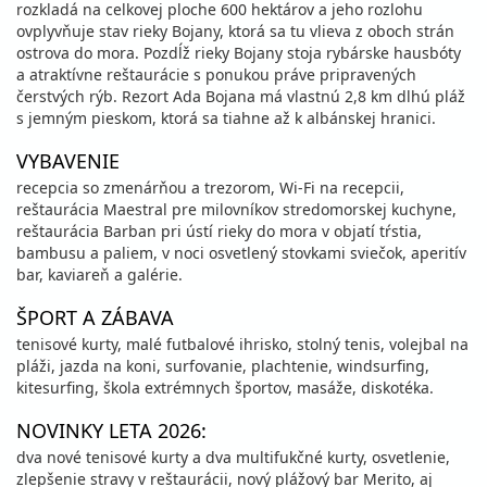
rozkladá na celkovej ploche 600 hektárov a jeho rozlohu
ovplyvňuje stav rieky Bojany, ktorá sa tu vlieva z oboch strán
ostrova do mora. Pozdĺž rieky Bojany stoja rybárske hausbóty
a atraktívne reštaurácie s ponukou práve pripravených
čerstvých rýb. Rezort Ada Bojana má vlastnú 2,8 km dlhú pláž
s jemným pieskom, ktorá sa tiahne až k albánskej hranici.
VYBAVENIE
recepcia so zmenárňou a trezorom, Wi-Fi na recepcii,
reštaurácia Maestral pre milovníkov stredomorskej kuchyne,
reštaurácia Barban pri ústí rieky do mora v objatí tŕstia,
bambusu a paliem, v noci osvetlený stovkami sviečok, aperitív
bar, kaviareň a galérie.
ŠPORT A ZÁBAVA
tenisové kurty, malé futbalové ihrisko, stolný tenis, volejbal na
pláži, jazda na koni, surfovanie, plachtenie, windsurfing,
kitesurfing, škola extrémnych športov, masáže, diskotéka.
NOVINKY LETA 2026:
dva nové tenisové kurty a dva multifukčné kurty, osvetlenie,
zlepšenie stravy v reštaurácii, nový plážový bar Merito, aj