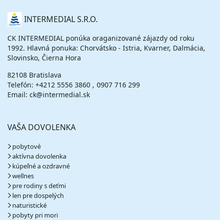
O
INTERMEDIAL S.R.O.
NÁS
CK INTERMEDIAL ponúka oraganizované zájazdy od roku
1992. Hlavná ponuka: Chorvátsko - Istria, Kvarner, Dalmácia,
Slovinsko, Čierna Hora
82108 Bratislava
Telefón:
+4212 5556 3860
0907 716 299
Email: ck@intermedial.sk
VAŠA DOVOLENKA
pobytové
aktívna dovolenka
kúpeľné a ozdravné
wellnes
pre rodiny s deťmi
len pre dospelých
naturistické
pobyty pri mori