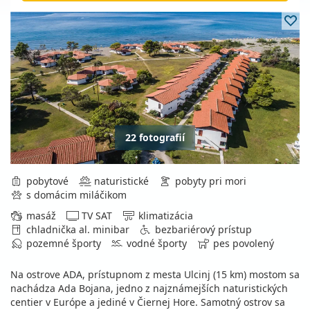
22 fotografií
pobytové
naturistické
pobyty pri mori
s domácim miláčikom
masáž
TV SAT
klimatizácia
chladnička al. minibar
bezbariérový prístup
pozemné športy
vodné športy
pes povolený
Na ostrove ADA, prístupnom z mesta Ulcinj (15 km) mostom sa
nachádza Ada Bojana, jedno z najznámejších naturistických
centier v Európe a jediné v Čiernej Hore. Samotný ostrov sa