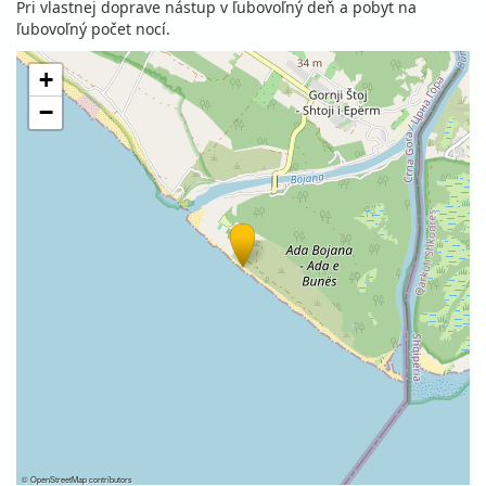
Pri vlastnej doprave nástup v ľubovoľný deň a pobyt na
ľubovoľný počet nocí.
+
−
©
OpenStreetMap
contributors