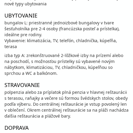
nové typy ubytovania
UBYTOVANIE
bungalov L: priestranné jednoizbové bungalovy v tvare
šesťuholníka pre 2-4 osoby (francúzska posteľ a prístelka),
ideálne pre rodiny.
Vybavenie: klimatizácia, TV, telefón, chladnička, kúpeľňa,
terasa
izba typ A: zrekonštruované 2-lôžkové izby na prízemí alebo
na poschodí, s možnosťou prístelky sú vybavené novým
nábytkom, klimatizáciou, TV, chladničkou, kúpeľňou so
sprchou a WC a balkónom.
STRAVOVANIE
polpenzia alebo za príplatok plná penzia v hlavnej reštaurácii
s terasou, raňajky a večere sú formou švédskych stolov, obedy
podľa výberu. Do centrálnej reštaurácie je vstup povolený len
v oblečení. Okrem centrálnej reštaurácie sa na pláži nachádza
ďalšia reštaurácia a plážové bary.
DOPRAVA