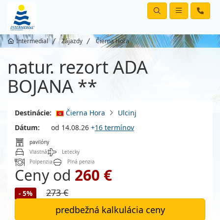
Intermedial
Zájazdy
Čierna Hora
natur. rezort ADA
BOJANA **
Destinácie:
Čierna Hora
Ulcinj
Dátum:
od 14.08.26
+
16 termínov
pavilóny
Vlastná
Letecky
Polpenzia
Plná penzia
Ceny od
260 €
273 €
- 5%
predbežná kalkulácia ceny