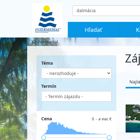
co
hledáte
Hľadať
K
Intermedial
Zá
Téma
Najl
Termín
Cena
0
a viac €