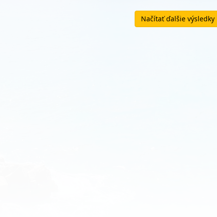
Načítať ďalšie výsledky