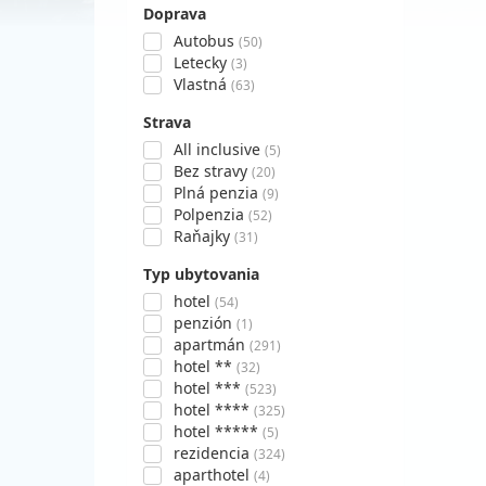
Doprava
Autobus
(50)
Letecky
(3)
Vlastná
(63)
Strava
All inclusive
(5)
Bez stravy
(20)
Plná penzia
(9)
Polpenzia
(52)
Raňajky
(31)
Typ ubytovania
hotel
(54)
penzión
(1)
apartmán
(291)
hotel **
(32)
hotel ***
(523)
hotel ****
(325)
hotel *****
(5)
rezidencia
(324)
aparthotel
(4)