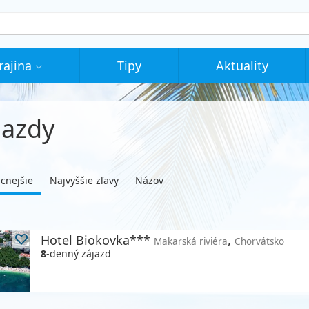
rajina
Tipy
Aktuality
jazdy
acnejšie
Najvyššie zľavy
Názov
Hotel Biokovka***
,
Makarská riviéra
Chorvátsko
8
-denný zájazd