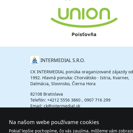
O
INTERMEDIAL S.R.O.
NÁS
CK INTERMEDIAL ponúka oraganizované zájazdy od
1992. Hlavná ponuka: Chorvátsko - Istria, Kvarner,
Dalmácia, Slovinsko, Čierna Hora
82108 Bratislava
Telefón:
+4212 5556 3860
0907 716 299
Email: ck@intermedial.sk
Na našom webe používame cookies
Pokiaľ lepšie pochopíme, čo vás zaujíma, môžeme vám zobrazov