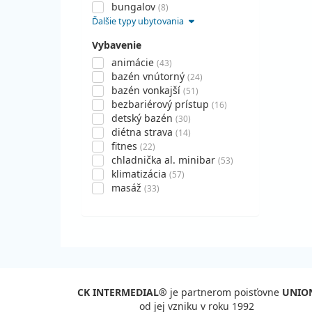
bungalov
(8)
Ďalšie typy ubytovania
Vybavenie
animácie
(43)
bazén vnútorný
(24)
bazén vonkajší
(51)
bezbariérový prístup
(16)
detský bazén
(30)
diétna strava
(14)
fitnes
(22)
chladnička al. minibar
(53)
klimatizácia
(57)
masáž
(33)
CK INTERMEDIAL®
je partnerom poisťovne
UNIO
od jej vzniku v roku 1992