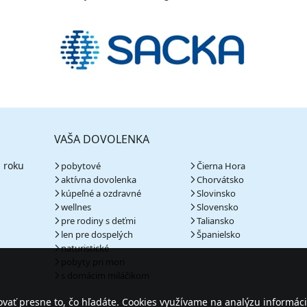
VAŠA DOVOLENKA
 roku
pobytové
Čierna Hora
aktívna dovolenka
Chorvátsko
kúpeľné a ozdravné
Slovinsko
wellnes
Slovensko
pre rodiny s deťmi
Taliansko
len pre dospelých
Španielsko
naturistické
pobyty pri mori
s domácim miláčikom
ať presne to, čo hľadáte. Cookies využívame na analýzu informáci