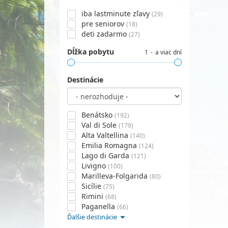
iba lastminute zľavy
(29)
pre seniorov
(18)
deti zadarmo
(27)
Dĺžka pobytu
1
a viac dní
Destinácie
Benátsko
(192)
Val di Sole
(179)
Alta Valtellina
(140)
Emilia Romagna
(124)
Lago di Garda
(121)
Livigno
(100)
Marilleva-Folgarida
(80)
Sicílie
(75)
Rimini
(68)
Paganella
(66)
Ďalšie destinácie