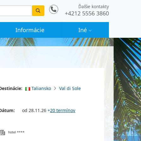
Ďalšie kontakty
Vyhledat
+4212 5556 3860
Informácie
Iné
Destinácie:
Taliansko
Val di Sole
Dátum:
od 28.11.26
+
20 termínov
hotel ****