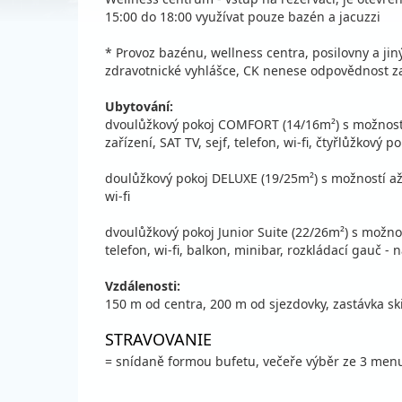
15:00 do 18:00 využívat pouze bazén a jacuzzi
* Provoz bazénu, wellness centra, posilovny a jin
zdravotnické vyhlášce, CK nenese odpovědnost za
Ubytování:
dvoulůžkový pokoj COMFORT (14/16m²) s možností a
zařízení, SAT TV, sejf, telefon, wi-fi, čtyřlůžkový
doulůžkový pokoj DELUXE (19/25m²) s možností až 2 p
wi-fi
dvoulůžkový pokoj Junior Suite (22/26m²) s možností
telefon, wi-fi, balkon, minibar, rozkládací gauč - 
Vzdálenosti:
150 m od centra, 200 m od sjezdovky, zastávka sk
STRAVOVANIE
= snídaně formou bufetu, večeře výběr ze 3 menu