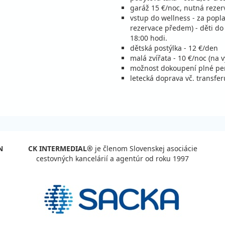
c
stná
garáž 15 €/noc, nutná rezer
vstup do wellness - za popla
enzia
rezervace předem) - děti do
c
stná
18:00 hodi.
enzia
dětská postýlka - 12 €/den
c
stná
malá zvířata - 10 €/noc (na
možnost dokoupení plné pen
letecká doprava vč. transfer
enzia
c
stná
enzia
c
stná
N
CK INTERMEDIAL®
je členom Slovenskej asociácie
enzia
cestovných kancelárií a agentúr od roku 1997
c
stná
enzia
c
stná