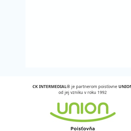
sobota - sobota
vla
20.02. - 27.02.27
polp
sobota - sobota
vla
27.02. - 06.03.27
polp
sobota - sobota
vla
marec 2027
06.03. - 13.03.27
polp
sobota - sobota
vla
13.03. - 20.03.27
polp
sobota - sobota
vla
CK INTERMEDIAL®
je partnerom poisťovne
UNIO
20.03. - 27.03.27
polp
od jej vzniku v roku 1992
sobota - sobota
vla
27.03. - 03.04.27
polp
sobota - sobota
vla
apríl 2027