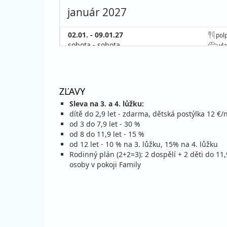
január 2027
02.01. - 09.01.27
polp
sobota - sobota
vla
09.01. - 16.01.27
polp
sobota - sobota
vla
16.01. - 23.01.27
polp
ZĽAVY
sobota - sobota
vla
Sleva na 3. a 4. lůžku:
23.01. - 30.01.27
polp
dítě do 2,9 let - zdarma, dětská postýlka 12 €/
sobota - sobota
vla
od 3 do 7,9 let - 30 %
od 8 do 11,9 let - 15 %
30.01. - 06.02.27
polp
od 12 let - 10 % na 3. lůžku, 15% na 4. lůžku
sobota - sobota
vla
Rodinný plán (2+2=3): 2 dospělí + 2 děti do 11,
osoby v pokoji Family
február 2027
06.02. - 13.02.27
polp
sobota - sobota
vla
13.02. - 20.02.27
polp