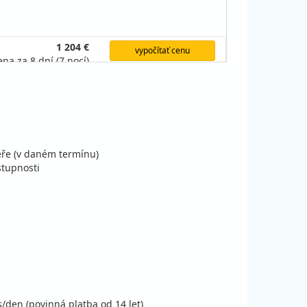
1 204 €
vypočítať cenu
ena za 8 dní (7 nocí)
760 €
vypočítať cenu
ena za 8 dní (7 nocí)
856 €
vypočítať cenu
ena za 8 dní (7 nocí)
856 €
čeře (v daném termínu)
vypočítať cenu
ena za 8 dní (7 nocí)
stupnosti
1 048 €
vypočítať cenu
ena za 8 dní (7 nocí)
1 236 €
vypočítať cenu
ena za 8 dní (7 nocí)
1 048 €
vypočítať cenu
s/den (povinná platba od 14 let)