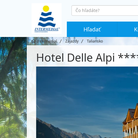
co
hledáte
Hľadať
K
Intermedial
Zájazdy
Taliansko
Hotel Delle Alpi ***