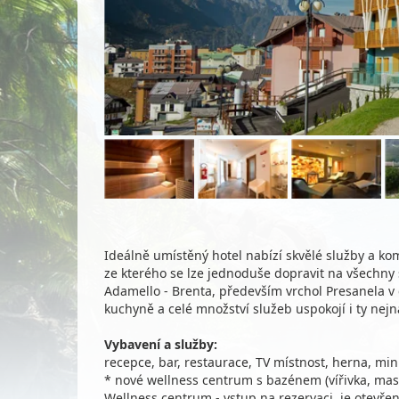
Ideálně umístěný hotel nabízí skvělé služby a kom
ze kterého se lze jednoduše dopravit na všechny s
Adamello - Brenta, především vrchol Presanela v 
kuchyně a celé množství služeb uspokojí i ty nejná
Vybavení a služby:
recepce, bar, restaurace, TV místnost, herna, mini
* nové wellness centrum s bazénem (vířivka, masáž
Wellness centrum - vstup na rezervaci, je otevře