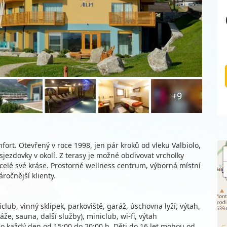
+9
fort. Otevřený v roce 1998, jen pár kroků od vleku Valbiolo,
jezdovky v okolí. Z terasy je možné obdivovat vrcholky
celé své kráse. Prostorné wellness centrum, výborná místní
ročnější klienty.
club, vinný sklípek, parkoviště, garáž, úschovna lyží, výtah,
e, sauna, další služby), miniclub, wi-fi, výtah
no každý den od 15:00 do 20:00 h. Děti do 16 let mohou od