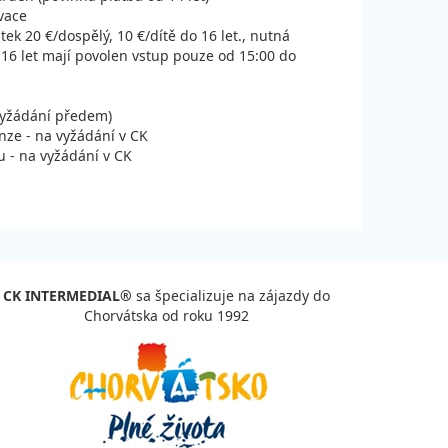
ena za 8 dní (7 nocí)
vace
tek 20 €/dospělý, 10 €/dítě do 16 let., nutná
1 048 €
vypočítať cenu
 16 let mají povolen vstup pouze od 15:00 do
ena za 8 dní (7 nocí)
1 048 €
vypočítať cenu
ena za 8 dní (7 nocí)
 vyžádání předem)
ze - na vyžádání v CK
u - na vyžádání v CK
828 €
vypočítať cenu
ena za 8 dní (7 nocí)
828 €
vypočítať cenu
ena za 8 dní (7 nocí)
CK INTERMEDIAL®
sa špecializuje na zájazdy do
828 €
vypočítať cenu
Chorvátska od roku 1992
ena za 8 dní (7 nocí)
828 €
vypočítať cenu
ena za 8 dní (7 nocí)