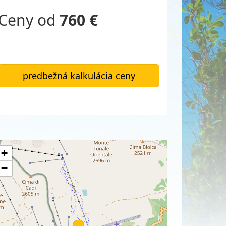
Ceny od
760 €
predbežná kalkulácia ceny
+
−