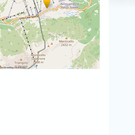
penStreetMap
contributors