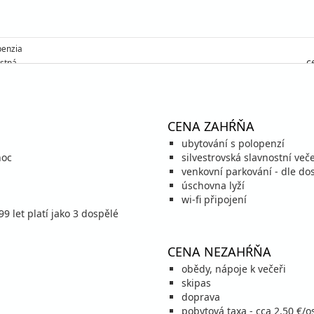
enzia
c
stná
enzia
c
stná
enzia
CENA ZAHŔŇA
c
stná
ubytování s polopenzí
enzia
noc
silvestrovská slavnostní ve
c
stná
venkovní parkování - dle do
úschovna lyží
enzia
wi-fi připojení
c
stná
99 let platí jako 3 dospělé
CENA NEZAHŔŇA
obědy, nápoje k večeři
enzia
c
skipas
stná
doprava
enzia
pobytová taxa - cca 2,50 €/o