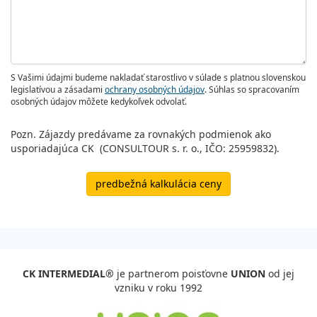
S Vašimi údajmi budeme nakladať starostlivo v súlade s platnou slovenskou
legislatívou a zásadami
ochrany osobných údajov
. Súhlas so spracovaním
osobných údajov môžete kedykoľvek odvolať.
Pozn. Zájazdy predávame za rovnakých podmienok ako
usporiadajúca CK (CONSULTOUR s. r. o., IČO: 25959832).
predbežná kalkulácia ceny
CK INTERMEDIAL®
je partnerom poisťovne
UNION
od jej
vzniku v roku 1992