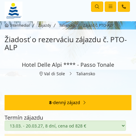
Intermedial
Zájazdy
Taliansko
Zájazd č. PTO-ALP
Žiadosť o rezerváciu zájazdu č. PTO-
ALP
Hotel Delle Alpi **** - Passo Tonale
Val di Sole
Taliansko
8
-denný zájazd
Termín zájazdu