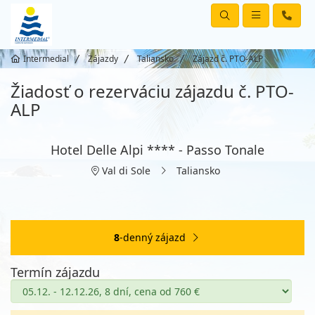
Intermedial
Zájazdy
Taliansko
Zájazd č. PTO-ALP
Žiadosť o rezerváciu zájazdu č. PTO-
ALP
Hotel Delle Alpi **** - Passo Tonale
Val di Sole
Taliansko
8
-denný zájazd
Termín zájazdu