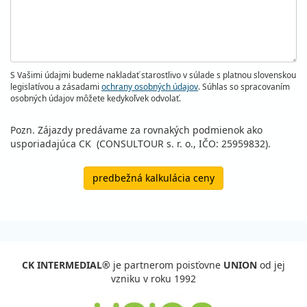
S Vašimi údajmi budeme nakladať starostlivo v súlade s platnou slovenskou
legislatívou a zásadami
ochrany osobných údajov
. Súhlas so spracovaním
osobných údajov môžete kedykoľvek odvolať.
Pozn. Zájazdy predávame za rovnakých podmienok ako
usporiadajúca CK (CONSULTOUR s. r. o., IČO: 25959832).
predbežná kalkulácia ceny
CK INTERMEDIAL®
je partnerom poisťovne
UNION
od jej
vzniku v roku 1992