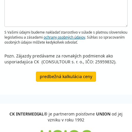
S Vašimi údajmi budeme nakladať starostlivo v súlade s platnou slovenskou
legislatívou a zásadami
ochrany osobných údajov
. Súhlas so spracovaním
osobných údajov môžete kedykoľvek odvolať.
Pozn. Zájazdy predávame za rovnakých podmienok ako
usporiadajúca CK (CONSULTOUR s. r. o., IČO: 25959832).
predbežná kalkulácia ceny
CK INTERMEDIAL®
je partnerom poisťovne
UNION
od jej
vzniku v roku 1992