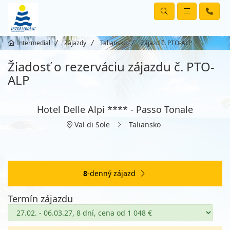
Intermedial
Zájazdy
Taliansko
Zájazd č. PTO-ALP
Žiadosť o rezerváciu zájazdu č. PTO-
ALP
Hotel Delle Alpi **** - Passo Tonale
Val di Sole
Taliansko
8
-denný zájazd
Termín zájazdu