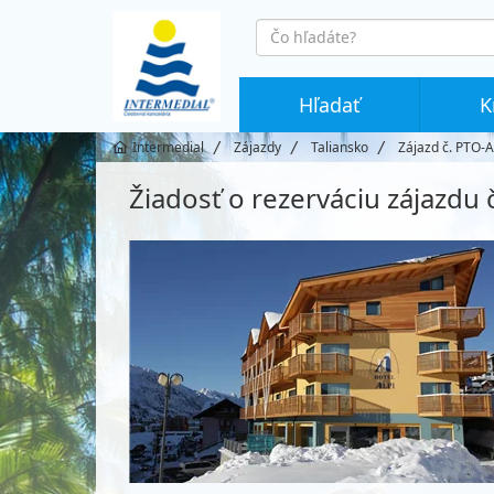
co
hledáte
Hľadať
K
Intermedial
Zájazdy
Taliansko
Zájazd č. PTO-
Žiadosť o rezerváciu zájazdu