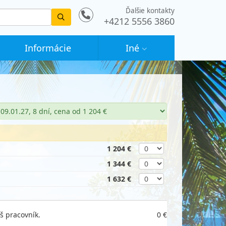
Ďalšie kontakty
Vyhledat
+4212 5556 3860
Informácie
Iné
1 204 €
1 344 €
1 632 €
š pracovník.
0 €