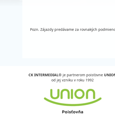
Pozn. Zájazdy predávame za rovnakých podmienok
CK INTERMEDIAL®
je partnerom poisťovne
UNIO
od jej vzniku v roku 1992