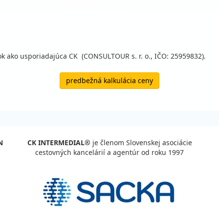
 ako usporiadajúca CK (CONSULTOUR s. r. o., IČO: 25959832).
predbežná kalkulácia ceny
N
CK INTERMEDIAL®
je členom Slovenskej asociácie
cestovných kancelárií a agentúr od roku 1997