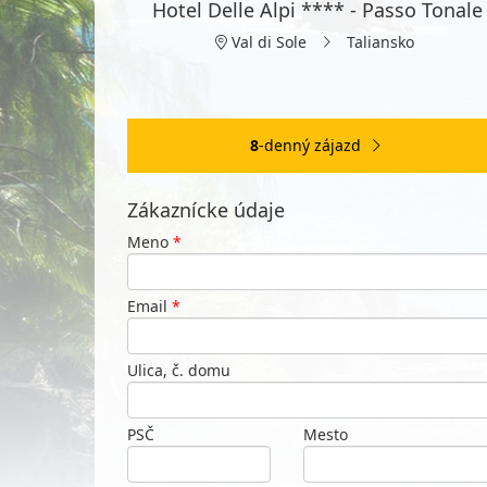
Hotel Delle Alpi **** - Passo Tonale
Val di Sole
Taliansko
8
-denný zájazd
Zákaznícke údaje
Meno
*
Email
*
Ulica, č. domu
PSČ
Mesto