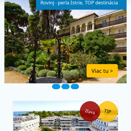
Rovinj - perla Istrie, TOP destinácia
Viac tu >
Zľava