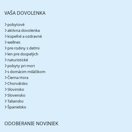
VAŠA DOVOLENKA
pobytové
aktívna dovolenka
kúpeľné a ozdravné
wellnes
pre rodiny s deťmi
len pre dospelých
naturistické
pobyty pri mori
s domácim miláčikom
Čierna Hora
Chorvátsko
Slovinsko
Slovensko
Taliansko
Španielsko
ODOBERANIE NOVINIEK