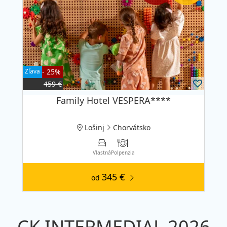
Zľava
- 25%
459 €
Family Hotel VESPERA****
Lošinj
Chorvátsko
Vlastná
Polpenzia
345 €
od
CK INTERMEDIAL 2026