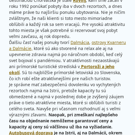
destináciou Chorvátska je stále
Rovinj
, kam sme začali v
roku 1992 ponúkať pobyty iba v dvoch rezortoch, a dnes
máme práve tu najširšiu ponuku ubytovania. Nie je ničím
zvláštnym, že naši klienti si toto mesto mimoriadne
obľúbili a každý rok sa sem vracajú. Pre vysokú atraktivitu
tohto miesta je však potrebné si rezervovať svoj pobyt
veľmi zavčasu, aj rok dopredu.
Ďalšiu časť našej ponuky tvorí
Dalmácia
,
ostrovy Kvarneru
a Dalmácie,
ktoré sú ako stvorené na relax ale aj na
upevnenie zdravia najmä po náročnom období, keď celý
svet bojoval s pandémiou. V atraktívnosti nezaostávajú
ani prímorské turistické strediská v
Portoroži a jeho
okolí
. Sú to najbližšie prímorské letoviská zo Slovenska,
čo ich robí ešte atraktívnejšími pre našich turistov.
Je správne mať zabezpečenú dovolenku vo vychytených
rezortoch najmä na Istrii, pretože kapacity tu sú
obmedzené a najmä v poslednej dobe je zvýšený záujem
práve o tieto atraktívne miesta, ktoré si obľúbili turisti z
celého sveta. Navyše pri včasnom rozhodnutí aj s veľmi
výraznými zľavami.
Naopak, pri zmeškaní najlepšeho
času na objednanie nemôžeme garantovať ceny a
kapacity aj ceny sú väčšinou už iba na vyžiadanie.
Autobusová doprava
je na Istrii, aj na Dalmácii, okrem