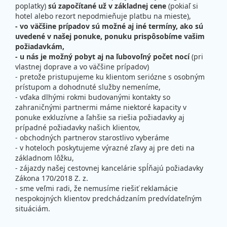
poplatky)
sú započítané už v základnej cene
(pokiaľ si
hotel alebo rezort nepodmieňuje platbu na mieste),
- vo väčšine prípadov sú možné aj iné termíny, ako sú
uvedené v našej ponuke, ponuku prispôsobíme vašim
požiadavkám,
- u nás je možný pobyt aj na ľubovoľný počet nocí
(pri
vlastnej doprave a vo väčšine prípadov)
- pretože pristupujeme ku klientom seriózne s osobným
prístupom a dohodnuté služby nemeníme,
- vďaka dlhými rokmi budovanými kontakty so
zahraničnými partnermi máme niektoré kapacity v
ponuke exkluzívne a ľahšie sa riešia požiadavky aj
prípadné požiadavky našich klientov,
- obchodných partnerov starostlivo vyberáme
- v hoteloch poskytujeme výrazné zľavy aj pre deti na
základnom lôžku,
- zájazdy našej cestovnej kancelárie spĺňajú požiadavky
Zákona 170/2018 Z. z.
- sme veľmi radi, že nemusíme riešiť reklamácie
nespokojných klientov predchádzaním predvídateľným
situáciám.