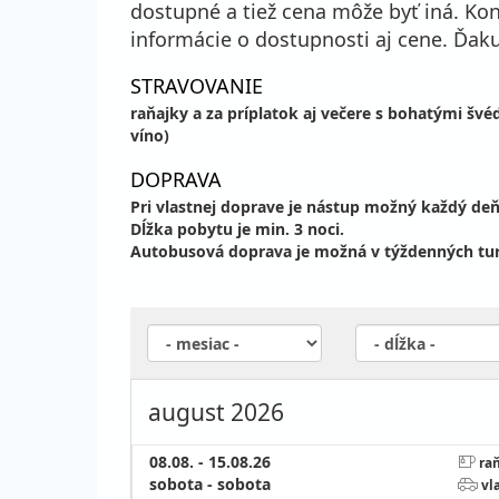
dostupné a tiež cena môže byť iná. K
informácie o dostupnosti aj cene. Ďa
STRAVOVANIE
raňajky a za príplatok aj večere s bohatými švé
víno)
DOPRAVA
Pri vlastnej doprave je nástup možný každý deň
Dĺžka pobytu je min. 3 noci.
Autobusová doprava je možná v týždenných turn
august 2026
08.08. - 15.08.26
raň
sobota - sobota
vl