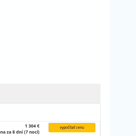
1 304 €
vypočítať cenu
na za 8 dní (7 nocí)