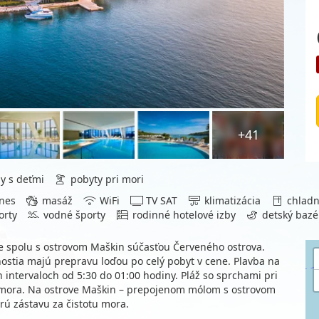
+41
y s deťmi
pobyty pri mori
nes
masáž
WiFi
TV SAT
klimatizácia
chladn
orty
vodné športy
rodinné hotelové izby
detský baz
é je spolu s ostrovom Maškin súčasťou Červeného ostrova.
 hostia majú prepravu loďou po celý pobyt v cene. Plavba na
 intervaloch od 5:30 do 01:00 hodiny. Pláž so sprchami pri
 mora. Na ostrove Maškin – prepojenom mólom s ostrovom
drú zástavu za čistotu mora.