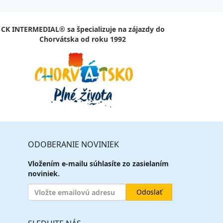
427 €
va
569 €
25%
vypočítať cenu
na za 8 dní (7 nocí)
424 €
va
651 €
CK INTERMEDIAL®
sa špecializuje na zájazdy do
35%
vypočítať cenu
na za 9 dní (8 nocí)
Chorvátska od roku 1992
ODOBERANIE NOVINIEK
Vložením e-mailu súhlasíte zo zasielaním
noviniek.