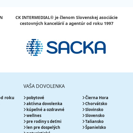
ajky
Zľa
ce
astná
ajky
Zľa
N
CK INTERMEDIAL®
je členom Slovenskej asociácie
ce
astná
cestovných kancelárií a agentúr od roku 1997
VAŠA DOVOLENKA
od roku
pobytové
Čierna Hora
,
aktívna dovolenka
Chorvátsko
kúpeľné a ozdravné
Slovinsko
wellnes
Slovensko
pre rodiny s deťmi
Taliansko
len pre dospelých
Španielsko