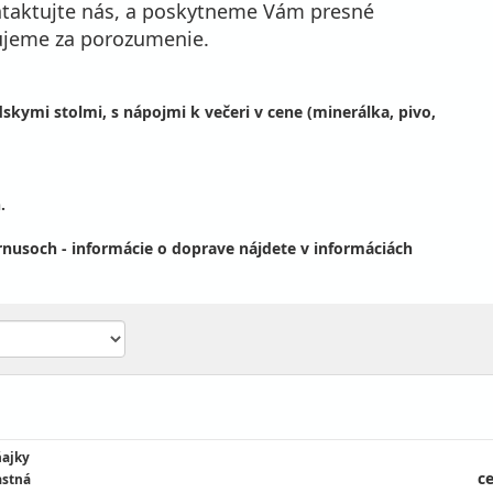
ontaktujte nás, a poskytneme Vám presné
kujeme za porozumenie.
dskymi stolmi, s nápojmi k večeri v cene (minerálka, pivo,
.
usoch - informácie o doprave nájdete v informáciách
ajky
ce
astná