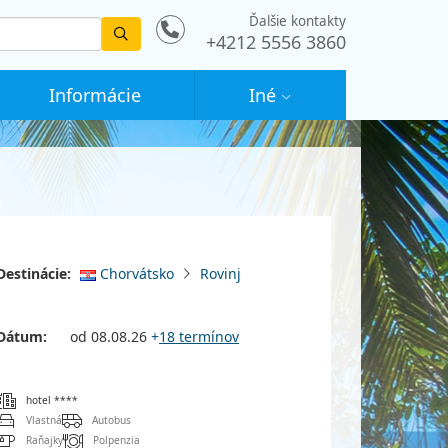
Ďalšie kontakty
Vyhledat
+4212 5556 3860
Informácie
Iné
Destinácie:
Chorvátsko
Rovinj
Dátum:
od 08.08.26
+
18 termínov
hotel ****
Vlastná
Autobus
Raňajky
Polpenzia