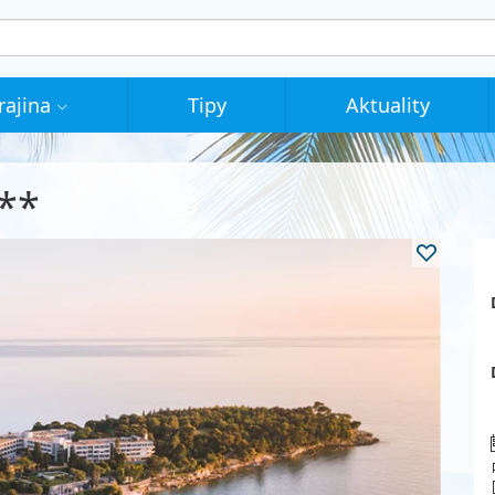
rajina
Tipy
Aktuality
***