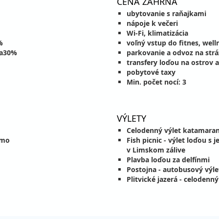
CENA ZAHŔŇA
ce
astná
ubytovanie s raňajkami
ajky
Zľava
nápoje k večeri
ce
astná
Wi-Fi, klimatizácia
%
voľný vstup do fitnes, well
ajky
Zľa
ava30%
parkovanie a odvoz na str
ce
astná
transfery loďou na ostrov
ajky
Zľa
pobytové taxy
ce
astná
Min. počet nocí: 3
ajky
Zľa
ce
astná
VÝLETY
ajky
Zľa
ce
astná
Celodenný výlet katamara
rmo
Fish picnic - výlet loďou s
ajky
Zľa
v Limskom zálive
ce
astná
Plavba loďou za delfínmi
ajky
Zľa
Postojna - autobusový výle
ce
astná
Plitvické jazerá - celodenn