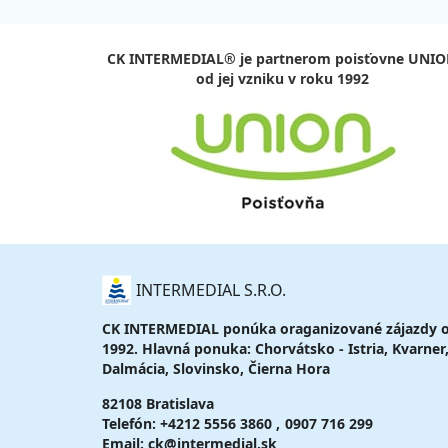
03.10. - 10.10.26
raň
sobota - sobota
vl
03.10. - 11.10.26
raň
CK INTERMEDIAL®
je partnerom poisťovne
UNIO
sobota - nedeľa
vl
od jej vzniku v roku 1992
O
INTERMEDIAL S.R.O.
NÁS
CK INTERMEDIAL ponúka oraganizované zájazdy 
1992. Hlavná ponuka: Chorvátsko - Istria, Kvarner
Dalmácia, Slovinsko, Čierna Hora
82108 Bratislava
Telefón:
+4212 5556 3860
0907 716 299
Email: ck@intermedial.sk