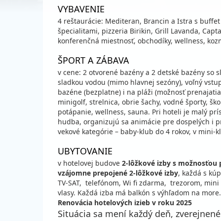
VYBAVENIE
4 reštaurácie: Mediteran, Brancin a Istra s buffe
špecialitami, pizzeria Birikin, Grill Lavanda, Capt
konferenčná miestnosť, obchodíky, wellness, koz
ŠPORT A ZÁBAVA
v cene: 2 otvorené bazény a 2 detské bazény so sl
sladkou vodou (mimo hlavnej sezóny), voľný vstup d
bazéne (bezplatne) i na pláži (možnosť prenajatia)
minigolf, strelnica, obrie šachy, vodné športy, š
potápanie, wellness, sauna. Pri hoteli je malý prí
hudba, organizujú sa animácie pre dospelých i pr
vekové kategórie – baby-klub do 4 rokov, v mini-k
UBYTOVANIE
v hotelovej budove
2-lôžkové izby s možnosťou p
vzájomne prepojené 2-lôžkové izby
, každá s kúp
TV-SAT, telefónom, Wi fi zdarma, trezorom, min
vlasy. Každá izba má balkón s výhľadom na more.
Renovácia hotelových izieb v roku 2025
Situácia sa mení každý deň, zverejnen