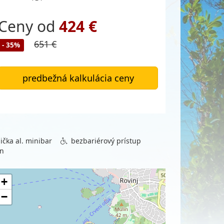
Ceny od
424 €
651 €
- 35%
predbežná kalkulácia ceny
ička al. minibar
bezbariérový prístup
én
+
−