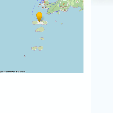
penStreetMap
contributors