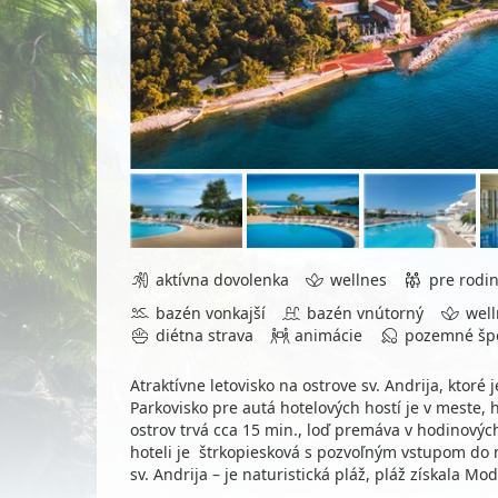
aktívna dovolenka
wellnes
pre rodin
bazén vonkajší
bazén vnútorný
well
diétna strava
animácie
pozemné šp
Atraktívne letovisko na ostrove sv. Andrija, ktor
Parkovisko pre autá hotelových hostí je v meste,
ostrov trvá cca 15 min., loď premáva v hodinových
hoteli je štrkopiesková s pozvoľným vstupom do
sv. Andrija – je naturistická pláž, pláž získala Mo