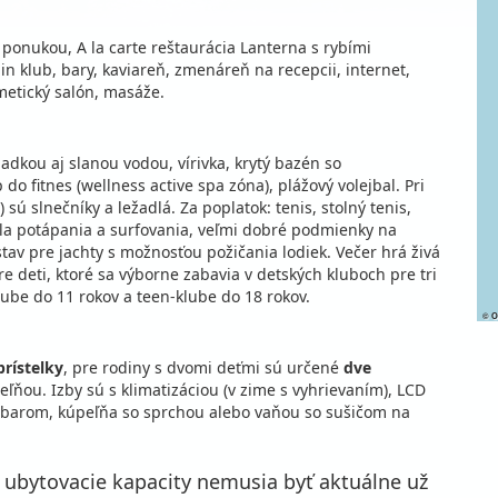
t ponukou, A la carte reštaurácia Lanterna s rybími
ain klub, bary, kaviareň, zmenáreň na recepcii, internet,
metický salón, masáže.
adkou aj slanou vodou, vírivka, krytý bazén so
o fitnes (wellness active spa zóna), plážový volejbal. Pri
 sú slnečníky a ležadlá. Za poplatok: tenis, stolný tenis,
kola potápania a surfovania, veľmi dobré podmienky na
stav pre jachty s možnosťou požičania lodiek. Večer hrá živá
e deti, ktoré sa výborne zabavia v detských kluboch pre tri
lube do 11 rokov a teen-klube do 18 rokov.
©
O
rístelky
, pre rodiny s dvomi deťmi sú určené
dve
eľňou. Izby sú s klimatizáciou (v zime s vyhrievaním), LCD
i barom, kúpeľňa so sprchou alebo vaňou so sušičom na
é ubytovacie kapacity nemusia byť aktuálne už