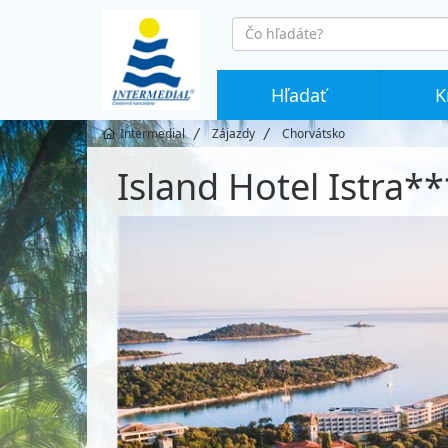
co
hledáte
Hľadať
K
Intermedial
Zájazdy
Chorvátsko
Island Hotel Istra*