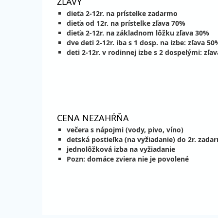
ZĽAVY
sobota - sobota
vl
dieťa 2-12r. na prístelke zadarmo
05.09. - 13.09.26
raň
dieťa od 12r. na prístelke zľava 70%
sobota - nedeľa
vl
dieťa 2-12r. na základnom lôžku zľava 30%
12.09. - 19.09.26
dve deti 2-12r. iba s 1 dosp. na izbe: zľava 50
raň
sobota - sobota
deti 2-12r. v rodinnej izbe s 2 dospelými: zľ
vl
12.09. - 20.09.26
raň
sobota - nedeľa
vl
19.09. - 26.09.26
raň
sobota - sobota
vl
CENA NEZAHŔŇA
19.09. - 27.09.26
raň
sobota - nedeľa
vl
večera s nápojmi (vody, pivo, víno)
detská postieľka (na vyžiadanie) do 2r. zada
26.09. - 03.10.26
raň
jednolôžková izba na vyžiadanie
sobota - sobota
vl
Pozn: domáce zviera nie je povolené
26.09. - 04.10.26
raň
sobota - nedeľa
vl
október 2026