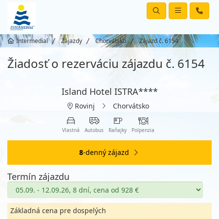
Intermedial
Zájazdy
Chorvátsko
Zájazd č. 6154
Žiadosť o rezerváciu zájazdu č. 6154
Island Hotel ISTRA****
Rovinj
Chorvátsko
Vlastná
Autobus
Raňajky
Polpenzia
8
-denný zájazd
Termín zájazdu
Základná cena pre dospelých