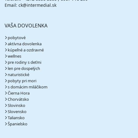
Email: ck@intermedial.sk
VAŠA DOVOLENKA
pobytové
aktívna dovolenka
kúpeľné a ozdravné
wellnes
pre rodiny s deťmi
len pre dospelých
naturistické
pobyty pri mori
s domácim miláčikom
Čierna Hora
Chorvátsko
Slovinsko
Slovensko
Taliansko
Španielsko