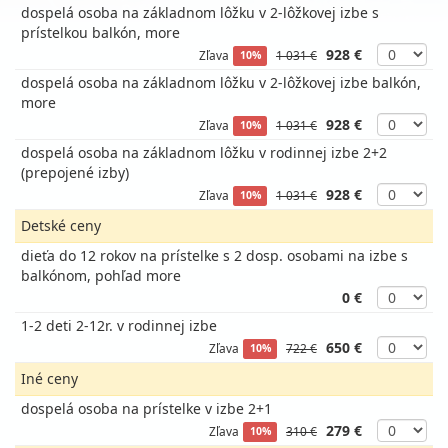
dospelá osoba na základnom lôžku v 2-lôžkovej izbe s
prístelkou balkón, more
928 €
Zľava
1 031 €
10%
dospelá osoba na základnom lôžku v 2-lôžkovej izbe balkón,
more
928 €
Zľava
1 031 €
10%
dospelá osoba na základnom lôžku v rodinnej izbe 2+2
(prepojené izby)
928 €
Zľava
1 031 €
10%
Detské ceny
dieťa do 12 rokov na prístelke s 2 dosp. osobami na izbe s
balkónom, pohľad more
0 €
1-2 deti 2-12r. v rodinnej izbe
650 €
Zľava
722 €
10%
Iné ceny
dospelá osoba na prístelke v izbe 2+1
279 €
Zľava
310 €
10%