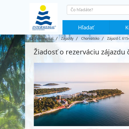
co
hledáte
Hľadať
K
Intermedial
Zájazdy
Chorvátsko
Zájazd č. 615
Žiadosť o rezerváciu zájazdu 