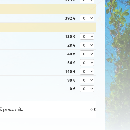
392 €
130 €
28 €
40 €
56 €
140 €
98 €
0 €
š pracovník.
0 €