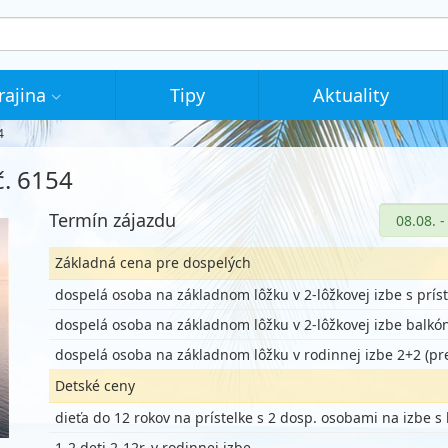
rajina
Tipy
Aktuality
4
č. 6154
Termín zájazdu
Základná cena pre dospelých
dospelá osoba na základnom lôžku v 2-lôžkovej izbe s prís
dospelá osoba na základnom lôžku v 2-lôžkovej izbe balkó
dospelá osoba na základnom lôžku v rodinnej izbe 2+2 (pr
Detské ceny
dieťa do 12 rokov na prístelke s 2 dosp. osobami na izbe 
1-2 deti 2-12r. v rodinnej izbe