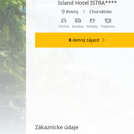
Island Hotel ISTRA****
Rovinj
Chorvátsko
Vlastná
Autobus
Raňajky
Polpenzia
8
-denný zájazd
Zákaznícke údaje