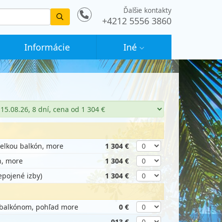
Ďalšie kontakty
Vyhledat
+4212 5556 3860
Informácie
Iné
telkou balkón, more
1 304 €
n, more
1 304 €
epojené izby)
1 304 €
s balkónom, pohľad more
0 €
913 €