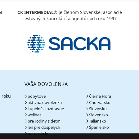
N
CK INTERMEDIAL®
je členom Slovenskej asociácie
cestovných kancelárií a agentúr od roku 1997
VAŠA DOVOLENKA
 roku
pobytové
Čierna Hora
aktívna dovolenka
Chorvátsko
kúpeľné a ozdravné
Slovinsko
wellnes
Slovensko
pre rodiny s deťmi
Taliansko
len pre dospelých
Španielsko
naturistické