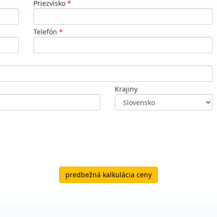
Priezvisko
*
Telefón
*
Krajiny
predbežná kalkulácia ceny