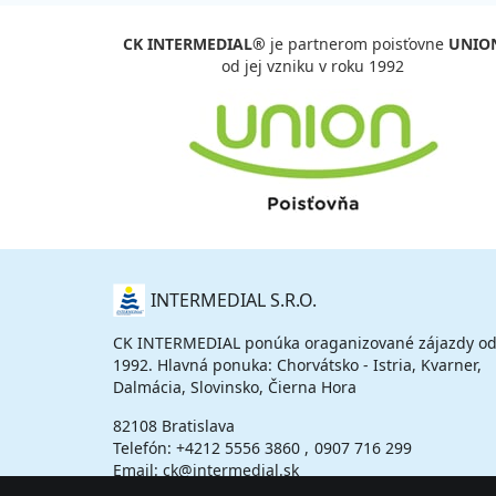
CK INTERMEDIAL®
je partnerom poisťovne
UNIO
od jej vzniku v roku 1992
O
INTERMEDIAL S.R.O.
NÁS
CK INTERMEDIAL ponúka oraganizované zájazdy od
1992. Hlavná ponuka: Chorvátsko - Istria, Kvarner,
Dalmácia, Slovinsko, Čierna Hora
82108 Bratislava
Telefón:
+4212 5556 3860
0907 716 299
Email: ck@intermedial.sk