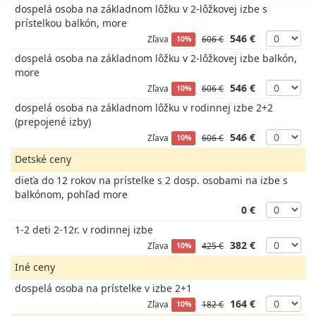
dospelá osoba na základnom lôžku v 2-lôžkovej izbe s
prístelkou balkón, more
546 €
Zľava
606 €
10%
dospelá osoba na základnom lôžku v 2-lôžkovej izbe balkón,
more
546 €
Zľava
606 €
10%
dospelá osoba na základnom lôžku v rodinnej izbe 2+2
(prepojené izby)
546 €
Zľava
606 €
10%
Detské ceny
dieťa do 12 rokov na prístelke s 2 dosp. osobami na izbe s
balkónom, pohľad more
0 €
1-2 deti 2-12r. v rodinnej izbe
382 €
Zľava
425 €
10%
Iné ceny
dospelá osoba na prístelke v izbe 2+1
164 €
Zľava
182 €
10%