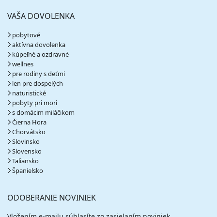
VAŠA DOVOLENKA
pobytové
aktívna dovolenka
kúpeľné a ozdravné
wellnes
pre rodiny s deťmi
len pre dospelých
naturistické
pobyty pri mori
s domácim miláčikom
Čierna Hora
Chorvátsko
Slovinsko
Slovensko
Taliansko
Španielsko
ODOBERANIE NOVINIEK
Vložením e-mailu súhlasíte zo zasielaním noviniek.