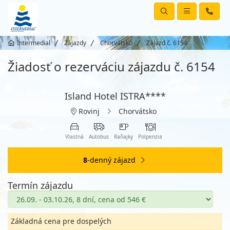
Intermedial
Zájazdy
Chorvátsko
Zájazd č. 6154
Žiadosť o rezerváciu zájazdu č. 6154
Island Hotel ISTRA****
Rovinj
Chorvátsko
Vlastná
Autobus
Raňajky
Polpenzia
8
-denný zájazd
Termín zájazdu
Základná cena pre dospelých