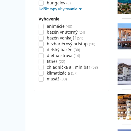
bungalov
(8)
Ďalšie typy ubytovania
Vybavenie
animácie
(43)
bazén vnútorný
(24)
bazén vonkajší
(51)
bezbariérový prístup
(16)
detský bazén
(30)
diétna strava
(14)
fitnes
(22)
chladnička al. minibar
(53)
klimatizácia
(57)
masáž
(33)