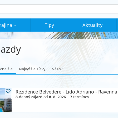
rajina
Tipy
Aktuality
jazdy
acnejšie
Najvyššie zľavy
Názov
Rezidence Belvedere - Lido Adriano - Ravenn
8
-denný zájazd
od
8. 8. 2026
+
7
termínov