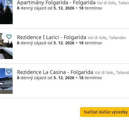
Apartmány Folgarida - Folgarida
,
Val di Sole
Talia
8
-denný zájazd
od
5. 12. 2026
+
18
termínov
Rezidence I Larici - Folgarida
,
Val di Sole
Taliansko
8
-denný zájazd
od
5. 12. 2026
+
18
termínov
Rezidence La Casina - Folgarida
,
Val di Sole
Talian
8
-denný zájazd
od
5. 12. 2026
+
18
termínov
Načítať ďalšie výsledky