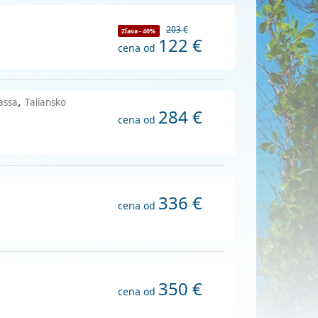
203 €
Zľava - 40%
122 €
cena od
,
Fassa
Taliansko
284 €
cena od
336 €
cena od
350 €
cena od