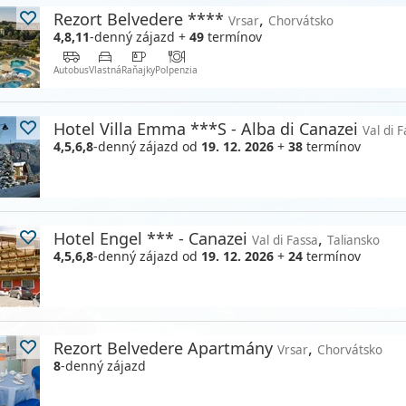
Rezort Belvedere ****
,
Vrsar
Chorvátsko
4,8,11
-denný zájazd
+
49
termínov
Autobus
Vlastná
Raňajky
Polpenzia
Hotel Villa Emma ***S - Alba di Canazei
Val di 
4,5,6,8
-denný zájazd
od
19. 12. 2026
+
38
termínov
Hotel Engel *** - Canazei
,
Val di Fassa
Taliansko
4,5,6,8
-denný zájazd
od
19. 12. 2026
+
24
termínov
Rezort Belvedere Apartmány
,
Vrsar
Chorvátsko
8
-denný zájazd