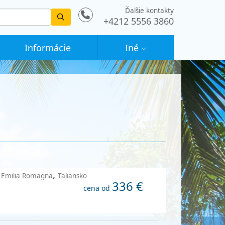
Ďalšie kontakty
Vyhledat
+4212 5556 3860
Informácie
Iné
a
,
Emilia Romagna
Taliansko
336 €
cena od