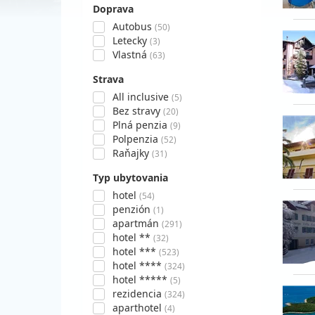
Doprava
Autobus
(50)
Letecky
(3)
Vlastná
(63)
Strava
All inclusive
(5)
Bez stravy
(20)
Plná penzia
(9)
Polpenzia
(52)
Raňajky
(31)
Typ ubytovania
hotel
(54)
penzión
(1)
apartmán
(291)
hotel **
(32)
hotel ***
(523)
hotel ****
(324)
hotel *****
(5)
rezidencia
(324)
aparthotel
(4)