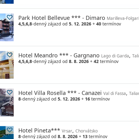
Park Hotel Bellevue *** - Dimaro
Marilleva-Folga
4,5,6,8
-denný zájazd
od
5. 12. 2026
+
40
termínov
Hotel Meandro *** - Gargnano
,
Lago di Garda
Tal
4,5,6,8
-denný zájazd
od
8. 8. 2026
+
42
termínov
Hotel Villa Rosella *** - Canazei
,
Val di Fassa
Tali
8
-denný zájazd
od
5. 12. 2026
+
16
termínov
Hotel Pineta***
,
Vrsar
Chorvátsko
8
-denný zájazd
od
8. 8. 2026
+
13
termínov