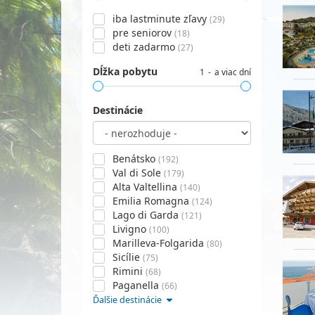
iba lastminute zľavy
(29)
pre seniorov
(18)
deti zadarmo
(27)
Dĺžka pobytu
1
a viac dní
Destinácie
Benátsko
(192)
Val di Sole
(179)
Alta Valtellina
(140)
Emilia Romagna
(124)
Lago di Garda
(121)
Livigno
(100)
Marilleva-Folgarida
(80)
Sicílie
(75)
Rimini
(68)
Paganella
(66)
Ďalšie destinácie