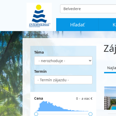
co
hledáte
Hľadať
K
Intermedial
Zá
Téma
Najl
Termín
Cena
0
a viac €