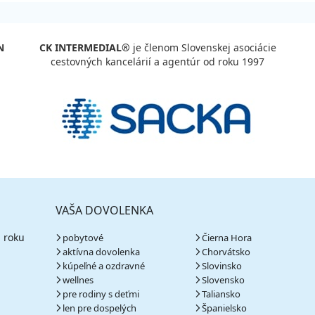
N
CK INTERMEDIAL®
je členom Slovenskej asociácie
cestovných kancelárií a agentúr od roku 1997
VAŠA DOVOLENKA
 roku
pobytové
Čierna Hora
aktívna dovolenka
Chorvátsko
kúpeľné a ozdravné
Slovinsko
wellnes
Slovensko
pre rodiny s deťmi
Taliansko
len pre dospelých
Španielsko