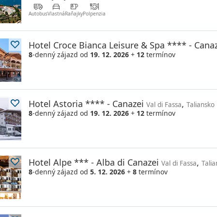
Autobus
Vlastná
Raňajky
Polpenzia
Hotel Croce Bianca Leisure & Spa **** - Cana
8
-denný zájazd
od
19. 12. 2026
+
12
termínov
Hotel Astoria **** - Canazei
,
Val di Fassa
Taliansko
8
-denný zájazd
od
19. 12. 2026
+
12
termínov
Hotel Alpe *** - Alba di Canazei
,
Val di Fassa
Tali
8
-denný zájazd
od
5. 12. 2026
+
8
termínov