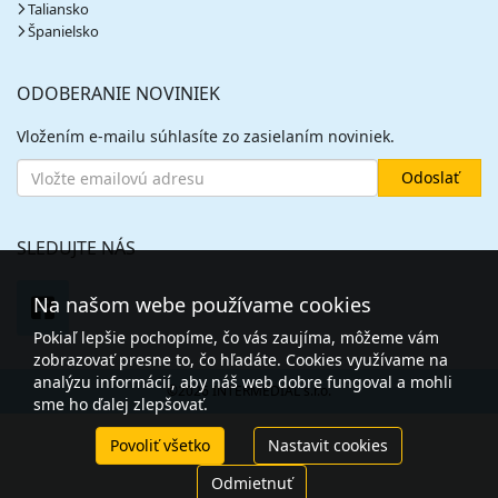
Taliansko
Španielsko
ODOBERANIE NOVINIEK
Vložením e-mailu súhlasíte zo zasielaním noviniek.
SLEDUJTE NÁS
Na našom webe používame cookies
Pokiaľ lepšie pochopíme, čo vás zaujíma, môžeme vám
zobrazovať presne to, čo hľadáte. Cookies využívame na
analýzu informácií, aby náš web dobre fungoval a mohli
©2026 INTERMEDIAL s.r.o.
sme ho ďalej zlepšovať.
Povoliť všetko
Nastavit cookies
Odmietnuť