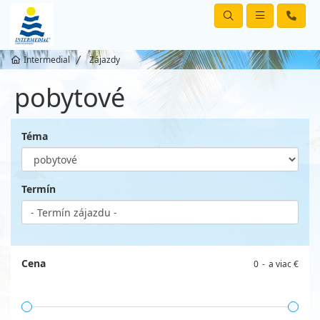
Intermedial
Zájazdy
pobytové
Téma
Termín
Cena
0
a viac €