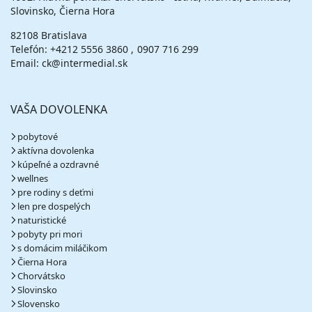
Slovinsko, Čierna Hora
82108 Bratislava
Telefón:
+4212 5556 3860
0907 716 299
Email: ck@intermedial.sk
VAŠA DOVOLENKA
pobytové
aktívna dovolenka
kúpeľné a ozdravné
wellnes
pre rodiny s deťmi
len pre dospelých
naturistické
pobyty pri mori
s domácim miláčikom
Čierna Hora
Chorvátsko
Slovinsko
Slovensko