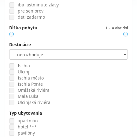
iba lastminute zľavy
pre seniorov
deti zadarmo
Dĺžka pobytu
1
a viac dní
Destinácie
Ischia
Ulcinj
Ischia město
Ischia Ponte
Omišská riviéra
Mala Luka
Ulcinjská riviéra
Typ ubytovania
apartmán
hotel ***
pavilóny