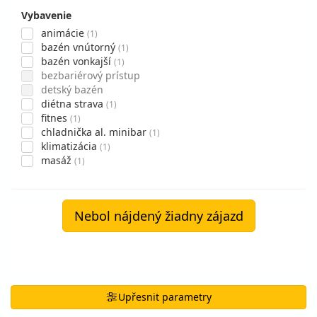
Vybavenie
animácie
(1)
bazén vnútorný
(1)
bazén vonkajší
(1)
bezbariérový prístup
detský bazén
diétna strava
(1)
fitnes
(1)
chladnička al. minibar
(1)
klimatizácia
(1)
masáž
(1)
Nebol nájdený žiadny zájazd
Upřesnit parametry