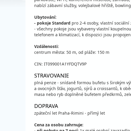
nabízí zábavní služby, volejbalové hřiště, bowling
Ubytování:
- pokoje Standard
pro 2-4 osoby, vlastní sociální 
- všechny pokoje jsou vybaveny vlastní koupelnou,
telefonem a klimatizací, k dispozici jsou propoje
Vzdálenosti:
centrum města: 50 m, od pláže: 150 m
CIN: IT099001A1YFDQTV9P
STRAVOVANIE
plná penze - snídaně formou bufetu s širokým v
a ovocných šťáv, jogurtů, sýrů a croissantů, k o
masa nebo ryb doplněné bufetem předkrmů, zele
DOPRAVA
zpáteční let Praha-Rimini - přímý let
Cena za osobu zahrnuje:
- při pobytu na 7 nocí:
1x malé osobní zavazadlo 