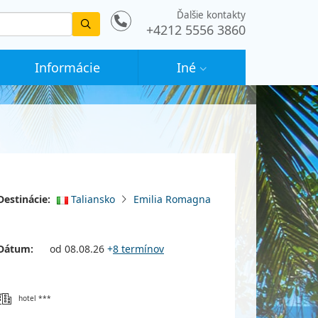
Ďalšie kontakty
Vyhledat
+4212 5556 3860
Informácie
Iné
Destinácie:
Taliansko
Emilia Romagna
Dátum:
od 08.08.26
+
8 termínov
hotel ***