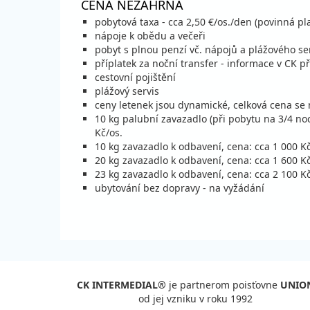
CENA NEZAHŔŇA
pobytová taxa - cca 2,50 €/os./den (povinná pl
nápoje k obědu a večeři
pobyt s plnou penzí vč. nápojů a plážového se
příplatek za noční transfer - informace v CK př
cestovní pojištění
plážový servis
ceny letenek jsou dynamické, celková cena s
10 kg palubní zavazadlo (při pobytu na 3/4 noc
Kč/os.
10 kg zavazadlo k odbavení, cena: cca 1 000 K
20 kg zavazadlo k odbavení, cena: cca 1 600 K
23 kg zavazadlo k odbavení, cena: cca 2 100 K
ubytování bez dopravy - na vyžádání
CK INTERMEDIAL®
je partnerom poisťovne
UNIO
od jej vzniku v roku 1992