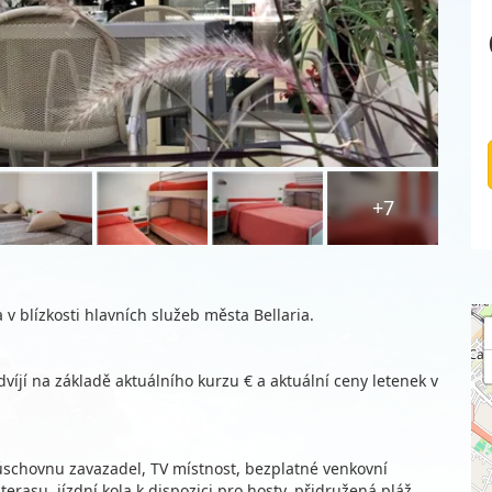
+7
v blízkosti hlavních služeb města Bellaria.
víjí na základě aktuálního kurzu € a aktuální ceny letenek v
, úschovnu zavazadel, TV místnost, bezplatné venkovní
terasu, jízdní kola k dispozici pro hosty, přidružená pláž