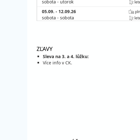
sobota - utorok
let
05.09. - 12.09.26
pln
sobota - sobota
let
08.09. - 12.09.26
pln
utorok - sobota
let
ZĽAVY
Sleva na 3. a 4. lůžku:
Více info v CK.