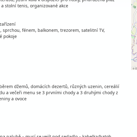
 a stolní tenis, organizované akce
zařízení
 sprchou, fénem, ​​balkonem, trezorem, satelitní TV,
né pokoje
©
O
ýběrem džemů, domácích dezertů, různých uzenin, cereálií
bědu a večeři menu se 3 prvními chody a 3 druhými chody z
niny a ovoce
na palubě – musí se vejít pod sedadlo – kabelka/batoh