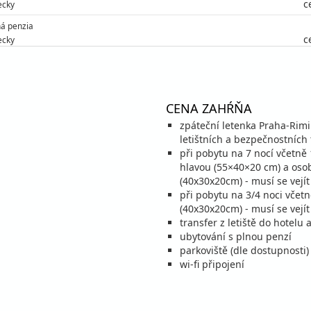
c
ecky
á penzia
c
ecky
á penzia
c
ecky
CENA ZAHŔŇA
zpáteční letenka Praha-Rimin
letištních a bezpečnostních 
při pobytu na 7 nocí včetně
hlavou (55×40×20 cm) a oso
(40x30x20cm) - musí se vejí
při pobytu na 3/4 noci včet
(40x30x20cm) - musí se vejí
transfer z letiště do hotelu a
ubytování s plnou penzí
parkoviště (dle dostupnosti)
wi-fi připojení