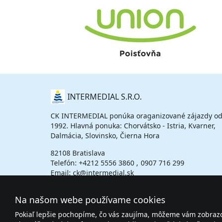
O
INTERMEDIAL S.R.O.
NÁS
CK INTERMEDIAL ponúka oraganizované zájazdy od
1992. Hlavná ponuka: Chorvátsko - Istria, Kvarner,
Dalmácia, Slovinsko, Čierna Hora
82108 Bratislava
Telefón:
+4212 5556 3860
0907 716 299
Email: ck@intermedial.sk
Na našom webe používame cookies
Pokiaľ lepšie pochopíme, čo vás zaujíma, môžeme vám zobrazov