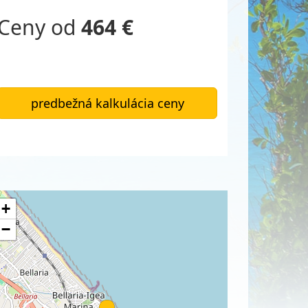
Ceny od
464 €
predbežná kalkulácia ceny
+
−