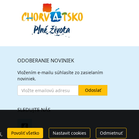
ODOBERANIE NOVINIEK
Vložením e-mailu súhlasíte zo zasielaním
noviniek.
SLEDUJTE NÁS
Povoliť všetko
Nastavit cookies
Odmietnuť
í,