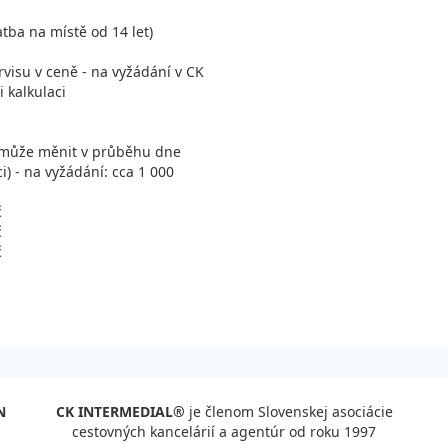
atba na místě od 14 let)
rvisu v ceně - na vyžádání v CK
i kalkulaci
e může měnit v průběhu dne
i) - na vyžádání: cca 1 000
č
č
č
N
CK INTERMEDIAL®
je členom Slovenskej asociácie
cestovných kancelárií a agentúr od roku 1997