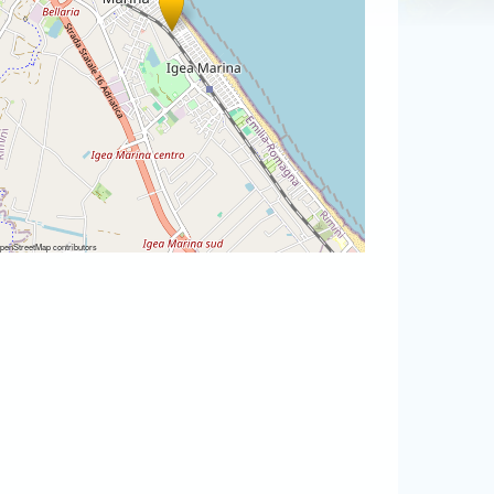
penStreetMap
contributors