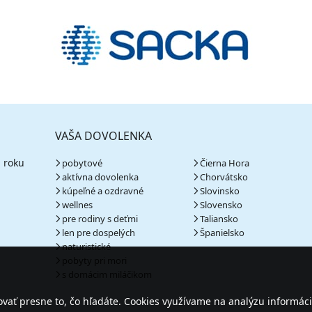
VAŠA DOVOLENKA
 roku
pobytové
Čierna Hora
aktívna dovolenka
Chorvátsko
kúpeľné a ozdravné
Slovinsko
wellnes
Slovensko
pre rodiny s deťmi
Taliansko
len pre dospelých
Španielsko
naturistické
pobyty pri mori
s domácim miláčikom
ať presne to, čo hľadáte. Cookies využívame na analýzu informáci