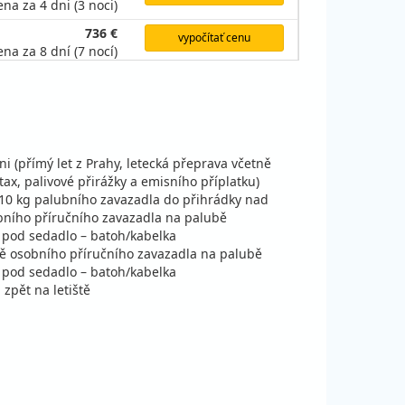
ena za 4 dni (3 noci)
736 €
vypočítať cenu
ena za 8 dní (7 nocí)
556 €
vypočítať cenu
ena za 5 dní (4 noci)
i (přímý let z Prahy, letecká přeprava včetně
tax, palivové přirážky a emisního příplatku)
 10 kg palubního zavazadla do přihrádky nad
bního příručního zavazadla na palubě
t pod sedadlo – batoh/kabelka
ně osobního příručního zavazadla na palubě
t pod sedadlo – batoh/kabelka
 zpět na letiště