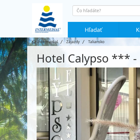
co
hledáte
Hľadať
K
Intermedial
Zájazdy
Taliansko
Hotel Calypso *** - 