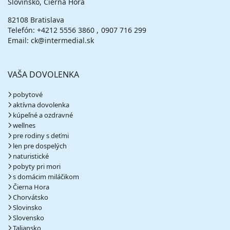
Slovinsko, Čierna Hora
82108 Bratislava
Telefón:
+4212 5556 3860
0907 716 299
Email: ck@intermedial.sk
VAŠA DOVOLENKA
pobytové
aktívna dovolenka
kúpeľné a ozdravné
wellnes
pre rodiny s deťmi
len pre dospelých
naturistické
pobyty pri mori
s domácim miláčikom
Čierna Hora
Chorvátsko
Slovinsko
Slovensko
Taliansko