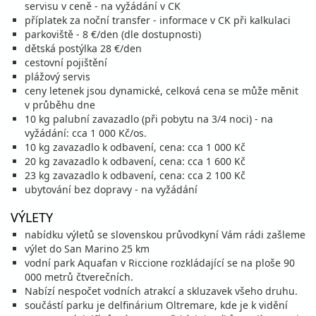
servisu v ceně - na vyžádání v CK
příplatek za noční transfer - informace v CK při kalkulaci
parkoviště - 8 €/den (dle dostupnosti)
dětská postýlka 28 €/den
cestovní pojištění
plážový servis
ceny letenek jsou dynamické, celková cena se může měnit
v průběhu dne
10 kg palubní zavazadlo (při pobytu na 3/4 noci) - na
vyžádání: cca 1 000 Kč/os.
10 kg zavazadlo k odbavení, cena: cca 1 000 Kč
20 kg zavazadlo k odbavení, cena: cca 1 600 Kč
23 kg zavazadlo k odbavení, cena: cca 2 100 Kč
ubytování bez dopravy - na vyžádání
VÝLETY
nabídku výletů se slovenskou průvodkyní Vám rádi zašleme
výlet do San Marino 25 km
vodní park Aquafan v Riccione rozkládající se na ploše 90
000 metrů čtverečních.
Nabízí nespočet vodních atrakcí a skluzavek všeho druhu.
součástí parku je delfinárium Oltremare, kde je k vidění