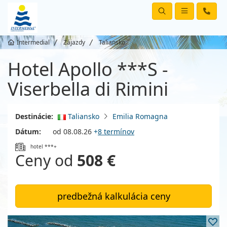
Intermedial
Zájazdy
Taliansko
Hotel Apollo ***S -
Viserbella di Rimini
Destinácie:
Taliansko
Emilia Romagna
Dátum:
od 08.08.26
+
8 termínov
hotel ***+
Ceny od
508 €
predbežná kalkulácia ceny