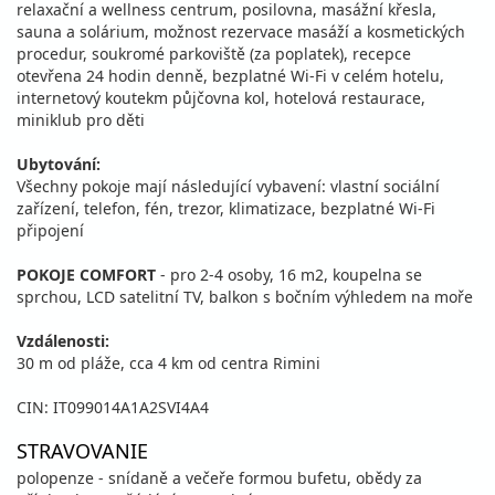
relaxační a wellness centrum, posilovna, masážní křesla,
sauna a solárium, možnost rezervace masáží a kosmetických
procedur, soukromé parkoviště (za poplatek), recepce
otevřena 24 hodin denně, bezplatné Wi-Fi v celém hotelu,
internetový koutekm půjčovna kol, hotelová restaurace,
miniklub pro děti
Ubytování:
Všechny pokoje mají následující vybavení: vlastní sociální
zařízení, telefon, fén, trezor, klimatizace, bezplatné Wi-Fi
připojení
POKOJE COMFORT
- pro 2-4 osoby, 16 m2, koupelna se
sprchou, LCD satelitní TV, balkon s bočním výhledem na moře
Vzdálenosti:
30 m od pláže, cca 4 km od centra Rimini
CIN: IT099014A1A2SVI4A4
STRAVOVANIE
polopenze - snídaně a večeře formou bufetu, obědy za