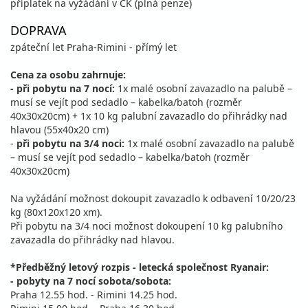
příplatek na vyžádání v CK (plná penze)
DOPRAVA
zpáteční let Praha-Rimini - přímý let
Cena za osobu zahrnuje:
- při pobytu na 7 nocí:
1x malé osobní zavazadlo na palubě –
musí se vejít pod sedadlo – kabelka/batoh (rozměr
40x30x20cm) + 1x 10 kg palubní zavazadlo do přihrádky nad
hlavou (55x40x20 cm)
-
při pobytu na 3/4 noci:
1x malé osobní zavazadlo na palubě
– musí se vejít pod sedadlo – kabelka/batoh (rozměr
40x30x20cm)
Na vyžádání možnost dokoupit zavazadlo k odbavení 10/20/23
kg (80x120x120 xm).
Při pobytu na 3/4 noci možnost dokoupení 10 kg palubního
zavazadla do přihrádky nad hlavou.
*Předběžný letový rozpis - letecká společnost Ryanair:
- pobyty na 7 nocí sobota/sobota:
Praha 12.55 hod. - Rimini 14.25 hod.