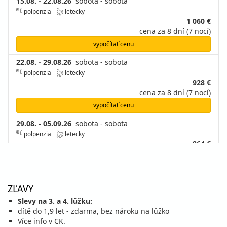
15.08. - 22.08.26
sobota - sobota
polpenzia
letecky
1 060 €
cena za 8 dní (7 nocí)
vypočítať cenu
22.08. - 29.08.26
sobota - sobota
polpenzia
letecky
928 €
cena za 8 dní (7 nocí)
vypočítať cenu
29.08. - 05.09.26
sobota - sobota
polpenzia
letecky
864 €
cena za 8 dní (7 nocí)
vypočítať cenu
ZĽAVY
september 2026
Slevy na 3. a 4. lůžku:
05.09. - 12.09.26
dítě do 1,9 let - zdarma, bez nároku na lůžko
sobota - sobota
Více info v CK.
polpenzia
letecky