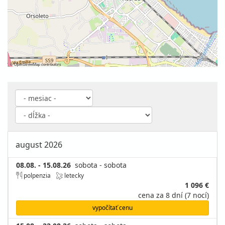
©
OpenStreetMap
contributors
august 2026
08.08. - 15.08.26
sobota - sobota
polpenzia
letecky
1 096 €
cena za 8 dní (7 nocí)
vypočítať cenu