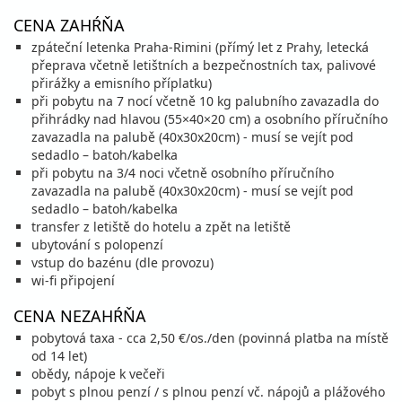
844 €
CENA ZAHŔŇA
cena za 8 dní (7 nocí)
zpáteční letenka Praha-Rimini (přímý let z Prahy, letecká
vypočítať cenu
přeprava včetně letištních a bezpečnostních tax, palivové
12.09. - 15.09.26
sobota - utorok
přirážky a emisního příplatku)
polpenzia
letecky
při pobytu na 7 nocí včetně 10 kg palubního zavazadla do
508 €
přihrádky nad hlavou (55×40×20 cm) a osobního příručního
cena za 4 dni (3 noci)
zavazadla na palubě (40x30x20cm) - musí se vejít pod
sedadlo – batoh/kabelka
vypočítať cenu
při pobytu na 3/4 noci včetně osobního příručního
12.09. - 19.09.26
sobota - sobota
zavazadla na palubě (40x30x20cm) - musí se vejít pod
sedadlo – batoh/kabelka
polpenzia
letecky
812 €
transfer z letiště do hotelu a zpět na letiště
cena za 8 dní (7 nocí)
ubytování s polopenzí
vstup do bazénu (dle provozu)
vypočítať cenu
wi-fi připojení
15.09. - 19.09.26
utorok - sobota
CENA NEZAHŔŇA
polpenzia
letecky
572 €
pobytová taxa - cca 2,50 €/os./den (povinná platba na místě
cena za 5 dní (4 noci)
od 14 let)
obědy, nápoje k večeři
vypočítať cenu
pobyt s plnou penzí / s plnou penzí vč. nápojů a plážového