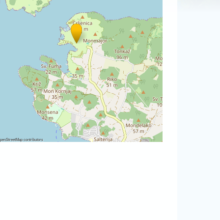
penStreetMap
contributors