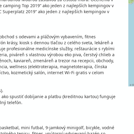
e camping Top 2019“ ako jeden z najlepších kempingov v
C Superplatz 2019“ ako jeden z najlepších kempingov v
, obchod s odevami a plážovým vybavením, fitnes
lón krásy, kiosk s dennou tlačou z celého sveta, lekáreň a
ytuje profesionálne medicínske služby, reštaurácie s rybími
eria, piváreň s vlastnou výrobou eko piva, čerstvý chlieb a
zénoch, kaviareň, zmenáreň a trezor na recepcii, obchody,
cia, wellness (elektroterapia, magnetoterapia, čínska
tvo, kozmetický salón, internet Wi-Fi gratis v celom
©
O
).
 ako spustiť dobíjanie a platbu (kreditnou kartou) funguje
ný telefón.
, basketbal, mini futbal, 9-jamkový minigolf, bicykle, vodné
stolného tenisu, fitnes, vnútorný vyhrievaný bazén so