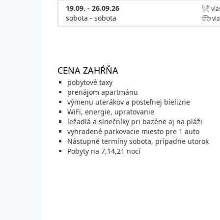
19.09. - 26.09.26
vla
sobota - sobota
vla
CENA ZAHŔŇA
pobytové taxy
prenájom apartmánu
výmenu uterákov a posteľnej bielizne
WiFi, energie, upratovanie
ležadlá a slnečníky pri bazéne aj na pláži
vyhradené parkovacie miesto pre 1 auto
Nástupné termíny sobota, prípadne utorok
Pobyty na 7,14,21 nocí