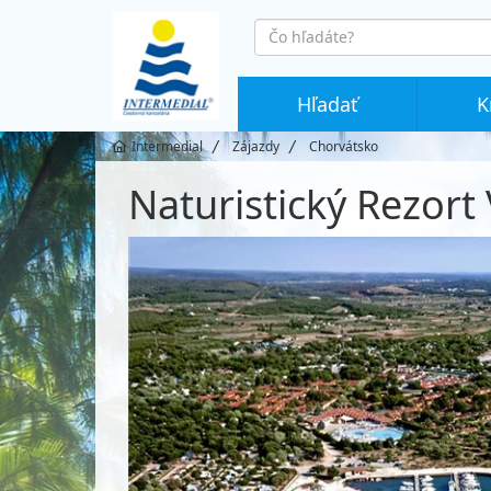
co
hledáte
Hľadať
K
Intermedial
Zájazdy
Chorvátsko
Naturistický Rezort