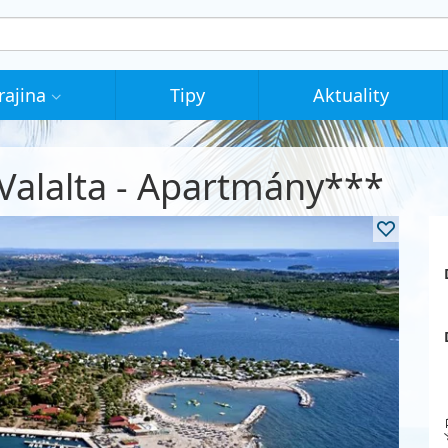
rajina
Tipy
Aktuality
 Valalta - Apartmány***