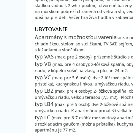
sladkou vodou s 2 whirlpoolmi, otvorené bazény
na morskom pobreží chránená od vetra a vĺn, vedľ
ideálna pre deti. Večer hrá živá hudba v zábavno
UBYTOVANIE
Apartmány s možnosťou varenia
so zari
chladničkou, stolom so stoličkami, TV SAT, sejfo
s ležadlami a slnečníkom.
typ VAS
(max. pre 2 osoby): prízemné štúdio s 
typ VB
(max. pre 4 osoby): 2-lôžková spálňa, o
riadu, v kúpeľni sušič na vlasy, o ploche 24 m2.
typ VC
(max. pre 5-6 osôb): dve 2-lôžkové spáln
prístelka), kuchynskou linkou, umývačkou riadu,
typ LB2
(max. pre 4 osoby): 2-lôžková spálňa, 
umývačkou riadu, veľkou terasou (7,5 m2). Ploch
typ LB4
(max. pre 5 osôb): dve 2-lôžkové spálne
umývačkou riadu. K apartmánu prináleží veľká te
typ LC
(max. pre 6-7 osôb): mezonetový apartmá
s rozkladacím gaučom (možná prístelka), kuchynsk
apartmánu je 77 m2.