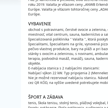
roku 2019: Valalta je víťazom ceny „ANWB Erkend
Európe. Valalta je víťazom tohtoročnej ceny „ADA
Európe.
VYBAVENIE
obchod s potravinami, čerstvé ovocie a zelenina
miestnosť, vital centrum, sauna, kaderníctvo a sa
špecializovaná poliklinika " Valalta ", ktorá posk
špecialitami, špecialitami na grile, vynovená pizz
pečivo vlastnej produkcie, bary na pláži a pri ba
stánky s ovocím a zeleninou, s novinami, ambulan
terapia, podvodná masáž, masáž), sauna, kaderníc
objekte.
E-nabíjacia stanica s 2 nabíjacími stanicami:
Nabíjací výkon 22 kW. Typ pripojenia 2 (Mennekes
Nie je možné rezervovať nabíjaciu stanicu. Návod
cez QR KÓD, na vyššie uvedené potrebujete mobil
ŠPORT A ZÁBAVA
tenis, škola tenisu, stolný tenis, plážový volejbal
športy, potápanie, škola potápania, surfovania a 