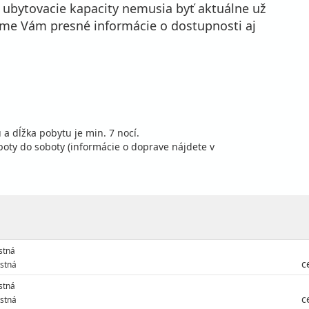
é ubytovacie kapacity nemusia byť aktuálne už
eme Vám presné informácie o dostupnosti aj
 a dĺžka pobytu je min. 7 nocí.
oty do soboty (informácie o doprave nájdete v
stná
c
stná
stná
c
stná