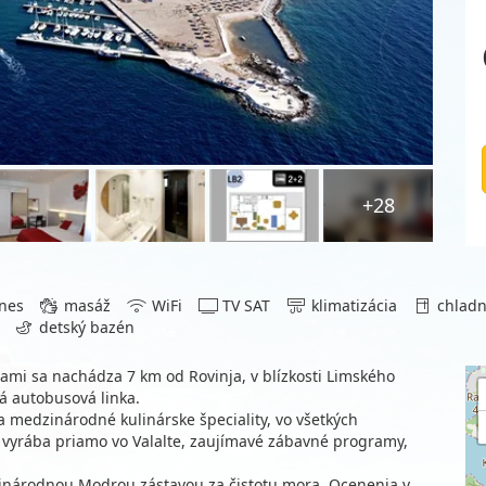
+28
nes
masáž
WiFi
TV SAT
klimatizácia
chladn
detský bazén
ami sa nachádza 7 km od Rovinja, v blízkosti Limského
á autobusová linka.
 medzinárodné kulinárske špeciality, vo všetkých
a vyrába priamo vo Valalte, zaujímavé zábavné programy,
zinárodnou Modrou zástavou za čistotu mora. Ocenenia v