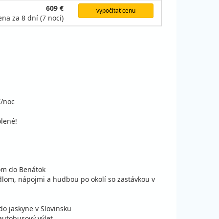
609 €
vypočítať cenu
ena za 8 dní (7 nocí)
€/noc
lené!
om do Benátok
jedlom, nápojmi a hudbou po okolí so zastávkou v
do jaskyne v Slovinsku
 autobusový výlet