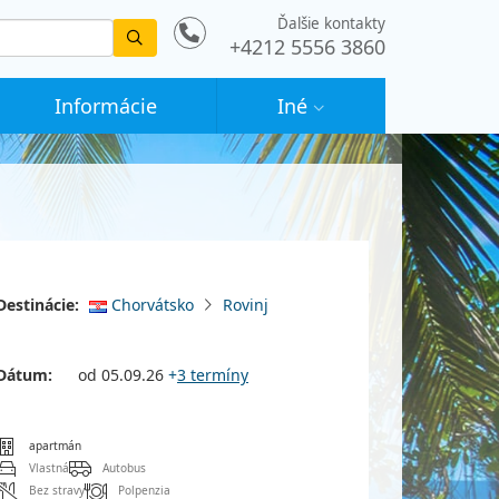
Ďalšie kontakty
Vyhledat
+4212 5556 3860
Informácie
Iné
Destinácie:
Chorvátsko
Rovinj
Dátum:
od 05.09.26
+
3 termíny
apartmán
Vlastná
Autobus
Bez stravy
Polpenzia