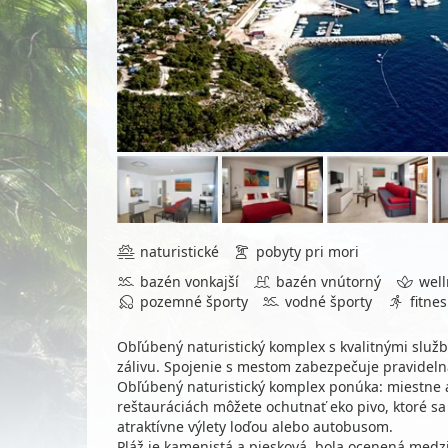
naturistické
pobyty pri mori
bazén vonkajší
bazén vnútorný
well
pozemné športy
vodné športy
fitnes
Obľúbený naturistický komplex s kvalitnými služb
zálivu. Spojenie s mestom zabezpečuje pravideln
Obľúbený naturistický komplex ponúka: miestne a
reštauráciách môžete ochutnať eko pivo, ktoré s
atraktívne výlety loďou alebo autobusom.
Pláž je kamenistá a piesková, bola ocenená med