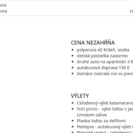
stná
c
stná
CENA NEZAHŔŇA
polpenzia 42 €/deň, osoba
detská postieľka zadarmo
druhé auto na apartmán 3 
autobusová doprava 130 €
domáce zvieratá nie sú povo
VÝLETY
Celodenný výlet katamaran
Fish picnic - výlet loďou s 
Limskom zálive
Plavba loďou za delfínmi
Postojna - autobusový výlet 
Plitvické jazerá - celodenný