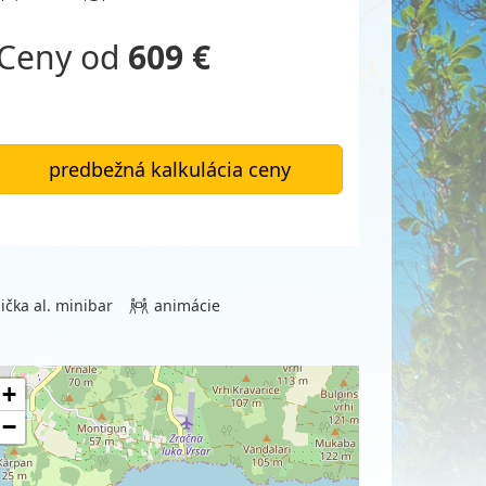
Ceny od
609 €
predbežná kalkulácia ceny
ička al. minibar
animácie
+
−