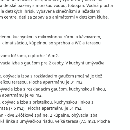
 a detské bazény s morskou vodou, tobogan. Vodná plocha
a detských ihrísk, vybavená slnečníkmi a ležadlami,
m centre, deti sa zabavia s animátormi v detskom klube.
adenou kuchynkou s mikrovlnnou rúrou a kávovarom,
m, klimatizáciou, kúpeľnou so sprchou a WC a terasou
dvomi lôžkami, o ploche 16 m2.
bývacia izba s gaučom pre 2 osoby. V kuchyni umývačka
e, obývacia izba s rozkladacím gaučom (možná je tiež
 veľkou terasou. Plocha apartmánu je 31 m2.
obývacia izba s rozkladacím gaučom, kuchynskou linkou,
a apartmánu je 49 m2.
, obývacia izba s prístelkou, kuchynskou linkou s
rasa (7,5 m2). Plocha apartmánu je 51 m2.
n - dve 2-lôžkové spálne, 2 kúpeľne, obývacia izba
á linka s umývačkou riadu, veľká terasa (7,5 m2). Plocha