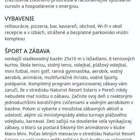
surovín a hospodárenie s energiou.
VYBAVENIE
reštaurácie, pizzeria, bar, kaviareň, obchod, Wi-Fi v okolí
recepcie a v izbách, strážené a bezplatné parkovisko vnútri
komplexu
ŠPORT A ZÁBAVA
vonkajší sladkovodný bazén 25x10 m s ležadlami, 8 tenisových
kurtov, škola tenisu, stolný tenis, volejbal, plážový volejbal,
mini futbal, mini golf, ranná gymnastika, aerobik, vodný
aerobik, animácie, multifunkčné ihrisko, vodné športy,
potápanie. Kompletný program organizovanej zábavy vám
zaručí, že v stredisku Naturist Resort Solaris v Poreči nikdy
nebudete mať núdzu o zábavu. Začnite svoj deň s niektorými
jednoduchšími kondičnými cvičeniami a vodným aerobikom v
bazéne. Potom si vyberte z množstva zábavných aktivít a
udalostí, akými sú miniolympiády alebo turnaje plážového
volejbalu, karneval. Deti zažijú na dovolenke veľa vynikajúcej
zábavy, o ktorú sa postará šikovný tím animátorov v klube
Maro Mini. Počas letných mesiacov v stredisku Naturist Resort
Solaris sa celá rodina môže tešiť na živú hudbu vo večerných