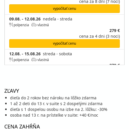
cena za 8 dní (7 nocí)
vypočítať cenu
09.08. - 12.08.26
nedeľa - streda
polpenzia
vlastná
279 €
cena za 4 dni (3 noci)
vypočítať cenu
12.08. - 15.08.26
streda - sobota
polpenzia
vlastná
279 €
cena za 4 dni (3 noci)
vypočítať cenu
15.08. - 18.08.26
sobota - utorok
ZĽAVY
polpenzia
vlastná
dieťa do 2 rokov bez nároku na lôžko zdarma
259 €
1 až 2 deti do 13 r. v suite s 2 dospelými zdarma
cena za 4 dni (3 noci)
dieťa s 1 dospelou osobu na izbe na 2. lôžku: -30%
vypočítať cenu
osoba nad 13 r. na prístelke v suite: +40 €/noc
15.08. - 22.08.26
sobota - sobota
CENA ZAHŔŇA