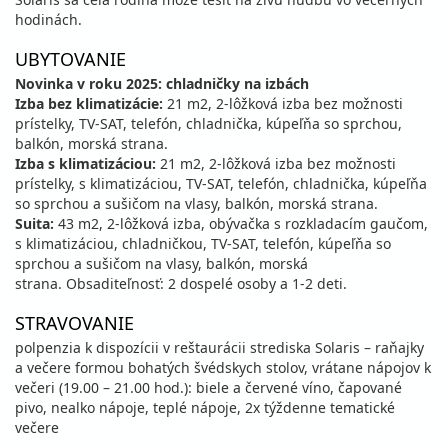
hodinách.
UBYTOVANIE
Novinka v roku 2025: chladničky na izbách
Izba bez klimatizácie:
21 m2, 2-lôžková izba bez možnosti
prístelky, TV-SAT, telefón, chladnička, kúpeľňa so sprchou,
balkón, morská strana.
Izba s klimatizáciou:
21 m2, 2-lôžková izba bez možnosti
prístelky, s klimatizáciou, TV-SAT, telefón, chladnička, kúpeľňa
so sprchou a sušičom na vlasy, balkón, morská strana.
Suita:
43 m2, 2-lôžková izba, obývačka s rozkladacím gaučom,
s klimatizáciou, chladničkou, TV-SAT, telefón, kúpeľňa so
sprchou a sušičom na vlasy, balkón, morská
strana. Obsaditeľnosť: 2 dospelé osoby a 1-2 deti.
STRAVOVANIE
polpenzia k dispozícii v reštaurácii strediska Solaris – raňajky
a večere formou bohatých švédskych stolov, vrátane nápojov k
večeri (19.00 – 21.00 hod.): biele a červené víno, čapované
pivo, nealko nápoje, teplé nápoje, 2x týždenne tematické
večere