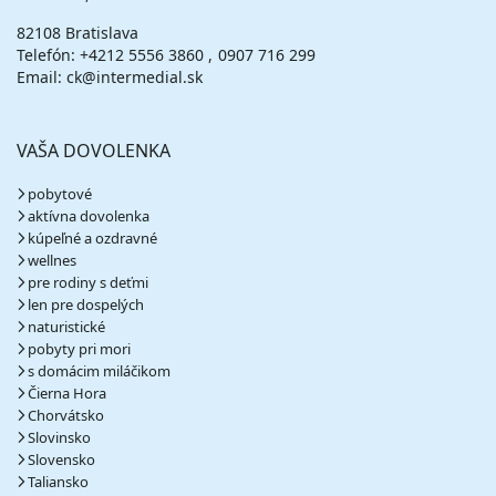
08.09. - 11.09.26
utorok - piatok
82108 Bratislava
polpenzia
vlastná
Telefón:
+4212 5556 3860
0907 716 299
195 €
Email: ck@intermedial.sk
cena za 4 dni (3 noci)
vypočítať cenu
VAŠA DOVOLENKA
11.09. - 14.09.26
piatok - pondelok
polpenzia
vlastná
pobytové
180 €
aktívna dovolenka
cena za 4 dni (3 noci)
kúpeľné a ozdravné
vypočítať cenu
wellnes
pre rodiny s deťmi
12.09. - 19.09.26
sobota - sobota
len pre dospelých
polpenzia
vlastná
naturistické
324 €
Zľava
360 €
10%
pobyty pri mori
cena za 8 dní (7 nocí)
s domácim miláčikom
vypočítať cenu
Čierna Hora
Chorvátsko
14.09. - 17.09.26
pondelok - štvrtok
Slovinsko
polpenzia
vlastná
Slovensko
148 €
Taliansko
cena za 4 dni (3 noci)