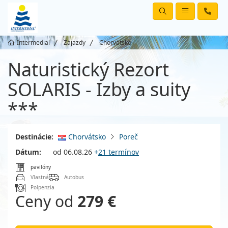
Intermedial
Zájazdy
Chorvátsko
Naturistický Rezort
SOLARIS - Izby a suity
***
Destinácie:
Chorvátsko
Poreč
Dátum:
od 06.08.26
+
21 termínov
pavilóny
Vlastná
Autobus
Polpenzia
Ceny od
279 €