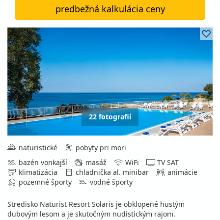
predbežná kalkulácia ceny
22 fotografií
naturistické
pobyty pri mori
bazén vonkajší
masáž
WiFi
TV SAT
klimatizácia
chladnička al. minibar
animácie
pozemné športy
vodné športy
Stredisko Naturist Resort Solaris je obklopené hustým
dubovým lesom a je skutočným nudistickým rajom.