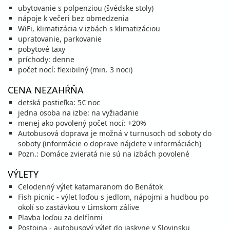
polpenzia
vlastná
ubytovanie s polpenziou (švédske stoly)
556 €
Zľava
592 €
6%
nápoje k večeri bez obmedzenia
cena za 8 dní (7 nocí)
WiFi, klimatizácia v izbách s klimatizáciou
vypočítať cenu
upratovanie, parkovanie
pobytové taxy
18.08. - 21.08.26
utorok - piatok
príchody: denne
polpenzia
vlastná
počet nocí: flexibilný (min. 3 noci)
249 €
cena za 4 dni (3 noci)
CENA NEZAHŔŇA
vypočítať cenu
detská postieľka: 5€ noc
jedna osoba na izbe: na vyžiadanie
21.08. - 24.08.26
piatok - pondelok
menej ako povolený počet nocí: +20%
polpenzia
vlastná
Autobusová doprava je možná v turnusoch od soboty do
231 €
soboty (informácie o doprave nájdete v informáciách)
cena za 4 dni (3 noci)
Pozn.: Domáce zvieratá nie sú na izbách povolené
vypočítať cenu
VÝLETY
22.08. - 29.08.26
sobota - sobota
Celodenný výlet katamaranom do Benátok
polpenzia
vlastná
Fish picnic - výlet loďou s jedlom, nápojmi a hudbou po
494 €
Zľava
526 €
6%
okolí so zastávkou v Limskom zálive
cena za 8 dní (7 nocí)
Plavba loďou za delfínmi
vypočítať cenu
Postojna - autobusový výlet do jaskyne v Slovinsku