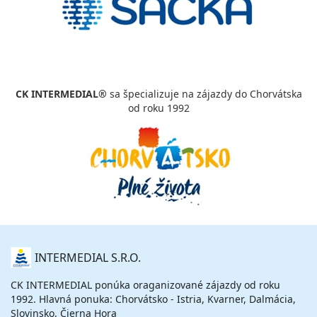
vypočítať cenu
september 2026
02.09. - 05.09.26
streda - sobota
polpenzia
vlastná
CK INTERMEDIAL®
sa špecializuje na zájazdy do Chorvátska
221 €
od roku 1992
cena za 4 dni (3 noci)
vypočítať cenu
05.09. - 08.09.26
sobota - utorok
polpenzia
vlastná
204 €
cena za 4 dni (3 noci)
vypočítať cenu
05.09. - 12.09.26
sobota - sobota
O
INTERMEDIAL S.R.O.
polpenzia
vlastná
NÁS
437 €
Zľava
465 €
6%
CK INTERMEDIAL ponúka oraganizované zájazdy od roku
cena za 8 dní (7 nocí)
1992. Hlavná ponuka: Chorvátsko - Istria, Kvarner, Dalmácia,
vypočítať cenu
Slovinsko, Čierna Hora