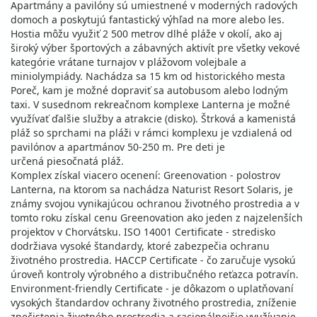
Apartmány a pavilóny sú umiestnené v moderných radových
domoch a poskytujú fantastický výhľad na more alebo les.
Hostia môžu využiť 2 500 metrov dlhé pláže v okolí, ako aj
široký výber športových a zábavných aktivít pre všetky vekové
kategórie vrátane turnajov v plážovom volejbale a
miniolympiády. Nachádza sa 15 km od historického mesta
Poreč, kam je možné dopraviť sa autobusom alebo lodným
taxi. V susednom rekreačnom komplexe Lanterna je možné
využívať ďalšie služby a atrakcie (disko). Štrková a kamenistá
pláž so sprchami na pláži v rámci komplexu je vzdialená od
pavilónov a apartmánov 50-250 m. Pre deti je
určená piesočnatá pláž.
Komplex získal viacero ocenení: Greenovation - polostrov
Lanterna, na ktorom sa nachádza Naturist Resort Solaris, je
známy svojou vynikajúcou ochranou životného prostredia a v
tomto roku získal cenu Greenovation ako jeden z najzelenších
projektov v Chorvátsku. ISO 14001 Certificate - stredisko
dodržiava vysoké štandardy, ktoré zabezpečia ochranu
životného prostredia. HACCP Certificate - čo zaručuje vysokú
úroveň kontroly výrobného a distribučného reťazca potravín.
Environment-friendly Certificate - je dôkazom o uplatňovaní
vysokých štandardov ochrany životného prostredia, zníženie
znečistenia životného prostredia a racionálnejšie využívanie