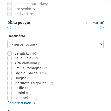
iba lastminute zľavy
pre seniorov
deti zadarmo
Dĺžka pobytu
1
a viac dní
Destinácie
Benátsko
(192)
Val di Sole
(179)
Alta Valtellina
(140)
Emilia Romagna
(124)
Lago di Garda
(121)
Livigno
(100)
Marilleva-Folgarida
(80)
Sicílie
(75)
Rimini
(68)
Paganella
(66)
Ďalšie destinácie