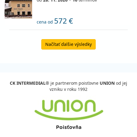
572 €
cena od
Načítať ďalšie výsledky
CK INTERMEDIAL®
je partnerom poisťovne
UNION
od jej
vzniku v roku 1992