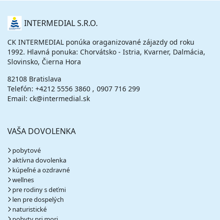
O
INTERMEDIAL S.R.O.
NÁS
CK INTERMEDIAL ponúka oraganizované zájazdy od roku
1992. Hlavná ponuka: Chorvátsko - Istria, Kvarner, Dalmácia,
Slovinsko, Čierna Hora
82108 Bratislava
Telefón:
+4212 5556 3860
0907 716 299
Email: ck@intermedial.sk
VAŠA DOVOLENKA
pobytové
aktívna dovolenka
kúpeľné a ozdravné
wellnes
pre rodiny s deťmi
len pre dospelých
naturistické
pobyty pri mori