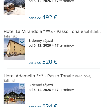
od
5. 12. 2026
+
17
termínov
492 €
cena od
Hotel La Mirandola ***S - Passo Tonale
,
Val di Sole
Taliansko
8
-denný zájazd
od
5. 12. 2026
+
17
termínov
520 €
cena od
Hotel Adamello *** - Passo Tonale
,
Val di Sole
Taliansko
8
-denný zájazd
od
5. 12. 2026
+
17
termínov
524 €
cena od