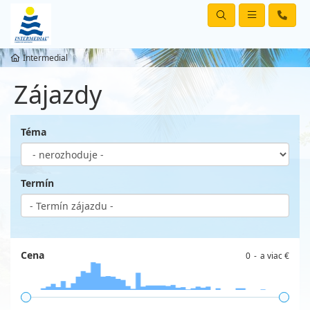
Intermedial
Zájazdy
Téma
Termín
Cena
0
a viac €