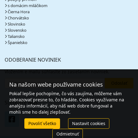
s domácim miláčikom
Čierna Hora
Chorvátsko
Slovinsko
Slovensko
Taliansko
Španielsko
ODOBERANIE NOVINIEK
Vložením e-mailu súhlasíte zo zasielaním noviniek.
Na našom webe používame cookies
Pokiaľ lepšie pochopíme, čo vás zaujíma, môžeme vám
zobrazovať presne to, čo hľadáte. Cookies využívame na
SLEDUJTE NÁS
analýzu informácií, aby náš web dobre fungoval a
mohli sme ho ďalej zlepšovať.
Povoliť všetko
Nastavit cookies
Odmietnuť