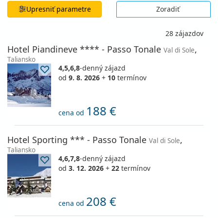
Upresniť parametre
Zoradiť
28 zájazdov
Hotel Piandineve **** - Passo Tonale
,
Val di Sole
Taliansko
4,5,6,8
-denný zájazd
od
9. 8. 2026
+
10
termínov
188 €
cena od
Hotel Sporting *** - Passo Tonale
,
Val di Sole
Taliansko
4,6,7,8
-denný zájazd
od
3. 12. 2026
+
22
termínov
208 €
cena od