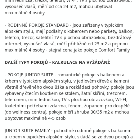
mini lednička, trezor, telefon, Wi-Fi, TV s plochou obrazovkou,
vysoušeč vlasů, měří od cca 24 m2, mohou ubytovat
maximálně 4 osoby
- RODINNÉ POKOJE STANDARD - jsou zařízeny v typickém
alpském stylu, mají podlahy s kobercem nebo parkety, balkon,
telefon, trezor, satelitní TV s plochou obrazovkou, bezdrátový
internet, vysoušeč vlasů, měří přibližně od 23 m2 a pojmou
maximálně 4 osoby - stejná cena jako pokoje Comfort Family
DALŠÍ TYPY POKOJŮ - KALKULACE NA VYŽÁDÁNÍ:
- POKOJE JUNIOR SUITE - romantické pokoje s balkonem a
krbem v typickém alpském stylu, v jedlovém dřevě a kameni
včetně dřevěného dvoulůžka a rozkládací pohovky, pokoje jsou
vybaveny čtecím koutkem se stolem, šatní skříní, trezorem,
telefonem, mini ledničkou, TV s plochou obrazovkou, WI-FI,
toaletními potřebami zdarma, fénem, županem pro dospělé
(do wellness centra), pokoje měří zhruba 30/35 m2 a mohou
ubytovat maximálně 4-5 osob
JUNIOR SUITE FAMILY - pohodlné rodinné pokoje s balkonem
a krbem v typickém alpském stylu, skládá se ze dvou pokojů a