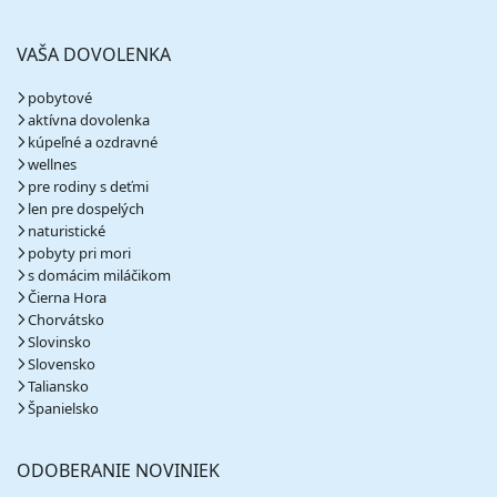
20.03. - 27.03.27
sobota - sobota
polpenzia
vlastná
VAŠA DOVOLENKA
784 €
cena za 8 dní (7 nocí)
pobytové
vypočítať cenu
aktívna dovolenka
kúpeľné a ozdravné
27.03. - 03.04.27
sobota - sobota
wellnes
polpenzia
vlastná
pre rodiny s deťmi
824 €
len pre dospelých
cena za 8 dní (7 nocí)
naturistické
vypočítať cenu
pobyty pri mori
s domácim miláčikom
apríl 2027
Čierna Hora
Chorvátsko
03.04. - 10.04.27
sobota - sobota
Slovinsko
Slovensko
polpenzia
vlastná
784 €
Taliansko
cena za 8 dní (7 nocí)
Španielsko
vypočítať cenu
ODOBERANIE NOVINIEK
10.04. - 17.04.27
sobota - sobota