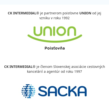
cena za 8 dní (7 nocí)
vypočítať cenu
CK INTERMEDIAL®
je partnerom poisťovne
UNION
od jej
vzniku v roku 1992
február 2027
06.02. - 13.02.27
sobota - sobota
polpenzia
vlastná
1 116 €
cena za 8 dní (7 nocí)
vypočítať cenu
13.02. - 20.02.27
sobota - sobota
CK INTERMEDIAL®
je členom Slovenskej asociácie cestovných
polpenzia
vlastná
1 028 €
kancelárií a agentúr od roku 1997
cena za 8 dní (7 nocí)
vypočítať cenu
20.02. - 27.02.27
sobota - sobota
polpenzia
vlastná
1 028 €
cena za 8 dní (7 nocí)