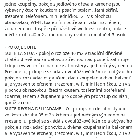
jedné koupelny, pokoje z jedlového dřeva a kamene jsou
vybaveny čtecím koutkem s psacím stolem, šatní skříní,
trezorem, telefonem, miniledničkou, 2 TV s plochou
obrazovkou, WI-FI, toaletními potřebami zdarma, fénem,
županem pro dospělé při návštěvě wellness centra, pokoje
měří zhruba 40 m2 a mohou ubytovat maximálně 4-5 osob
- POKOJE SUITE:
SUITE LA STUA - pokoj o rozloze 40 m2 v tradiční dřevěné
chatě s dřevěnou šindelovou střechou nad postelí, zahrnuje
krb pro vytvoření romantické atmosféry a jedinečný výhled na
Presanellu, pokoj se skládá z dvoulůžkové ložnice a obývacího
pokoje s rozkládacím gaučem, dvou koupelen a dvou balkonů
a je vybaven telefonem, trezorem, wifi, mini ledničkou, 2 TV s
plochou obrazovkou, čtecím koutem, toaletními potřebami
zdarma, fénem a županem pro dospělým pro vstup do lázní,
garáž v ceně
SUITE REGINA DELL´ADAMELLO - pokoj v moderním stylu o
velikosti zhruba 35 m2 s krbem a jedinečným výhledem na
Presanellu, pokoj se skládá z dvoulůžkové ložnice a obývacího
pokoje s rozkládací pohovkou, dvěma koupelnami a balkonem
a je vybaven telefonem, trezorem, wifi, mini ledničkou, 2 TV s