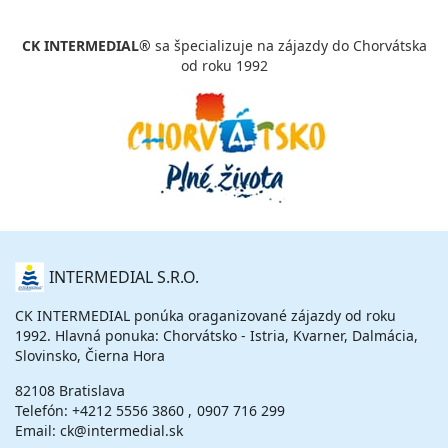
vypočítať cenu
CK INTERMEDIAL®
sa špecializuje na zájazdy do Chorvátska
27.02. - 06.03.27
sobota - sobota
od roku 1992
polpenzia
vlastná
1 028 €
cena za 8 dní (7 nocí)
vypočítať cenu
marec 2027
06.03. - 13.03.27
sobota - sobota
polpenzia
vlastná
912 €
O
INTERMEDIAL S.R.O.
cena za 8 dní (7 nocí)
NÁS
vypočítať cenu
CK INTERMEDIAL ponúka oraganizované zájazdy od roku
1992. Hlavná ponuka: Chorvátsko - Istria, Kvarner, Dalmácia,
13.03. - 20.03.27
sobota - sobota
Slovinsko, Čierna Hora
polpenzia
vlastná
884 €
82108 Bratislava
cena za 8 dní (7 nocí)
Telefón:
+4212 5556 3860
0907 716 299
vypočítať cenu
Email: ck@intermedial.sk