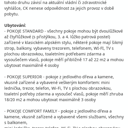
tohoto druhu závisí na aktuální vládní či zdravotnické
vyhlášce, CK nenese odpovědnost za jejich provoz v době
pobytu.
Ubytování:
- POKOJE STANDARD - všechny pokoje mohou být dvoulůžkové
až čtyřlůžkové (s přistýlkou, 3. a 4. lůžko patrová postel)
zařízené v klasickém alpském stylu, některé pokoje mají šikmý
strop, balkony, vybaveny trezorem, telefonem, WI-FI, TV s
plochou obrazovkou, toaletními potřebami zdarma a
vysoušečem vlasů, pokoje měří přibližně 17 až 22 m2 a mohou
ubytovat maximálně 4 osoby
- POKOJE SUPERIOR - pokoje z jedlového dřeva a kamene,
vkusně zařízené a vybavené veškerým komfortem: mini
lednička, trezor, telefon, Wi-Fi, TV s plochou obrazovkou,
toaletní potřeby zdarma a vysoušeč vlasů, pokoje měří zhruba
18/20 m2 a mohou ubytovat maximálně 3 osoby
- POKOJE COMFORT FAMILY - pokoje z jedlového dřeva a
kamene, vkusně zařízené a vybavené všemi službami, všechny
s balkonem,