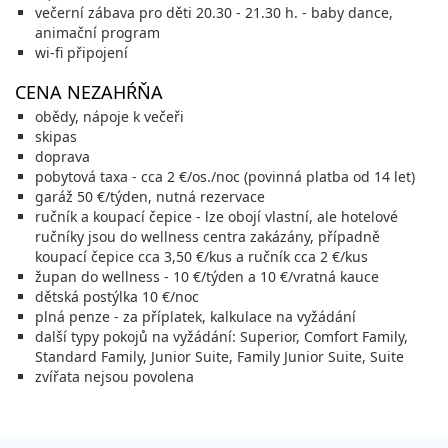
vypočítať cenu
večerní zábava pro děti 20.30 - 21.30 h. - baby dance,
animační program
09.01. - 16.01.27
sobota - sobota
wi-fi připojení
polpenzia
vlastná
856 €
CENA NEZAHŔŇA
cena za 8 dní (7 nocí)
obědy, nápoje k večeři
vypočítať cenu
skipas
doprava
16.01. - 23.01.27
sobota - sobota
pobytová taxa - cca 2 €/os./noc (povinná platba od 14 let)
polpenzia
vlastná
garáž 50 €/týden, nutná rezervace
900 €
ručník a koupací čepice - lze obojí vlastní, ale hotelové
cena za 8 dní (7 nocí)
ručníky jsou do wellness centra zakázány, případně
vypočítať cenu
koupací čepice cca 3,50 €/kus a ručník cca 2 €/kus
župan do wellness - 10 €/týden a 10 €/vratná kauce
23.01. - 30.01.27
sobota - sobota
dětská postýlka 10 €/noc
polpenzia
vlastná
plná penze - za příplatek, kalkulace na vyžádání
956 €
další typy pokojů na vyžádání: Superior, Comfort Family,
cena za 8 dní (7 nocí)
Standard Family, Junior Suite, Family Junior Suite, Suite
vypočítať cenu
zvířata nejsou povolena
30.01. - 06.02.27
sobota - sobota
polpenzia
vlastná
1 048 €