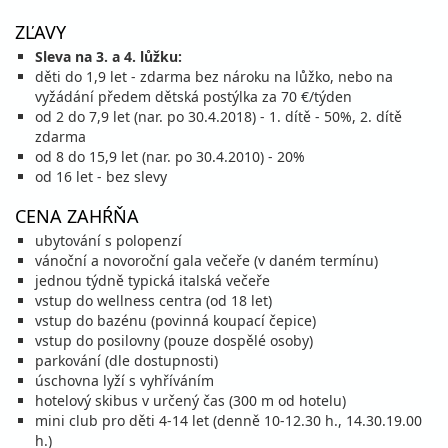
cena za 8 dní (7 nocí)
ZĽAVY
vypočítať cenu
Sleva na 3. a 4. lůžku:
19.12. - 26.12.26
děti do 1,9 let - zdarma bez nároku na lůžko, nebo na
sobota - sobota
vyžádání předem dětská postýlka za 70 €/týden
polpenzia
vlastná
od 2 do 7,9 let (nar. po 30.4.2018) - 1. dítě - 50%, 2. dítě
1 168 €
zdarma
cena za 8 dní (7 nocí)
od 8 do 15,9 let (nar. po 30.4.2010) - 20%
vypočítať cenu
od 16 let - bez slevy
26.12. - 02.01.27
sobota - sobota
CENA ZAHŔŇA
polpenzia
vlastná
1 292 €
ubytování s polopenzí
cena za 8 dní (7 nocí)
vánoční a novoroční gala večeře (v daném termínu)
jednou týdně typická italská večeře
vypočítať cenu
vstup do wellness centra (od 18 let)
vstup do bazénu (povinná koupací čepice)
január 2027
vstup do posilovny (pouze dospělé osoby)
parkování (dle dostupnosti)
02.01. - 09.01.27
sobota - sobota
úschovna lyží s vyhříváním
polpenzia
vlastná
hotelový skibus v určený čas (300 m od hotelu)
996 €
mini club pro děti 4-14 let (denně 10-12.30 h., 14.30.19.00
cena za 8 dní (7 nocí)
h.)