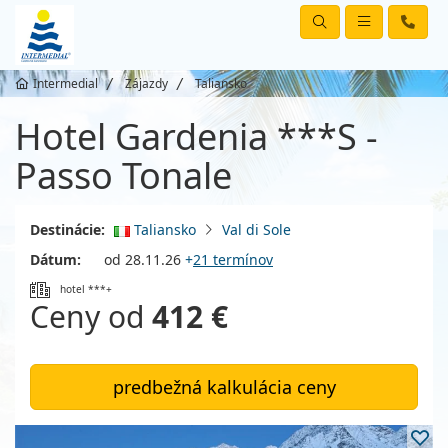
Intermedial
Zájazdy
Taliansko
Hotel Gardenia ***S -
Passo Tonale
Destinácie:
Taliansko
Val di Sole
Dátum:
od 28.11.26
+
21 termínov
hotel ***+
Ceny od
412 €
predbežná kalkulácia ceny