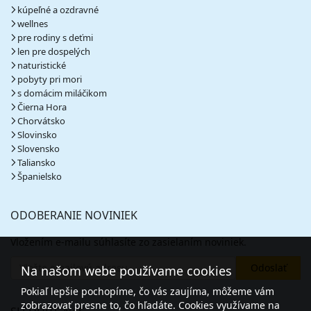
kúpeľné a ozdravné
wellnes
pre rodiny s deťmi
len pre dospelých
naturistické
pobyty pri mori
s domácim miláčikom
Čierna Hora
Chorvátsko
Slovinsko
Slovensko
Taliansko
Španielsko
ODOBERANIE NOVINIEK
Vložením e-mailu súhlasíte zo zasielaním noviniek.
Na našom webe používame cookies
Pokiaľ lepšie pochopíme, čo vás zaujíma, môžeme vám
zobrazovať presne to, čo hľadáte. Cookies využívame na