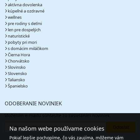
aktívna dovolenka
kúpeľné a ozdravné
wellnes
pre rodiny s deťmi
len pre dospelých
naturistické
pobyty pri mori
s domácim miláčikom
Čierna Hora
Chorvátsko
Slovinsko
Slovensko
Taliansko
Španielsko
ODOBERANIE NOVINIEK
Vložením e-mailu súhlasíte zo zasielaním noviniek.
Na našom webe používame cookies
Pokiaľ lepšie pochopíme, čo vás zaujíma, môžeme vám