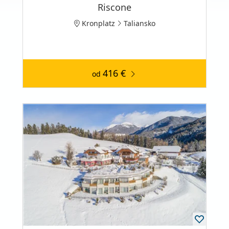
Riscone
Kronplatz
Taliansko
416 €
od