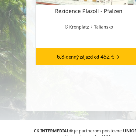
Rezidence Plazoll - Pfalzen
Kronplatz
Taliansko
6,8
452 €
-denný zájazd
od
CK INTERMEDIAL®
je partnerom poisťovne
UNIO