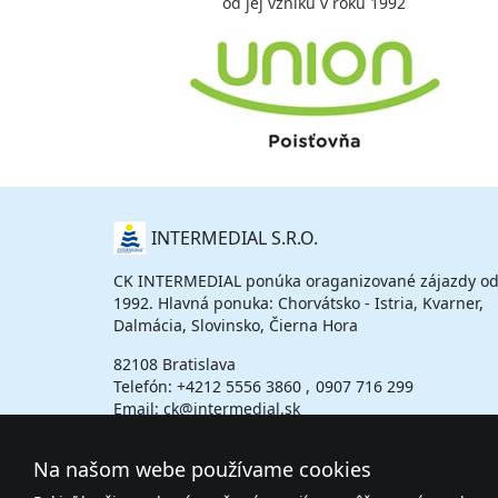
od jej vzniku v roku 1992
O
INTERMEDIAL S.R.O.
NÁS
CK INTERMEDIAL ponúka oraganizované zájazdy od
1992. Hlavná ponuka: Chorvátsko - Istria, Kvarner,
Dalmácia, Slovinsko, Čierna Hora
82108 Bratislava
Telefón:
+4212 5556 3860
0907 716 299
Email: ck@intermedial.sk
Na našom webe používame cookies