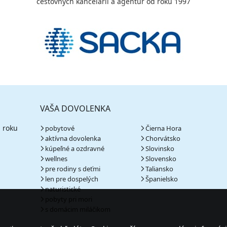
cestovných kancelárií a agentúr od roku 1997
VAŠA DOVOLENKA
 roku
pobytové
Čierna Hora
aktívna dovolenka
Chorvátsko
kúpeľné a ozdravné
Slovinsko
wellnes
Slovensko
pre rodiny s deťmi
Taliansko
len pre dospelých
Španielsko
naturistické
pobyty pri mori
s domácim miláčikom