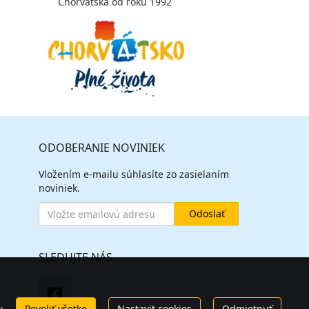
Chorvátska od roku 1992
ODOBERANIE NOVINIEK
Vložením e-mailu súhlasíte zo zasielaním
noviniek.
SLEDUJTE NÁS
Povoliť všetko
Nastavit cookies
Odmietnuť