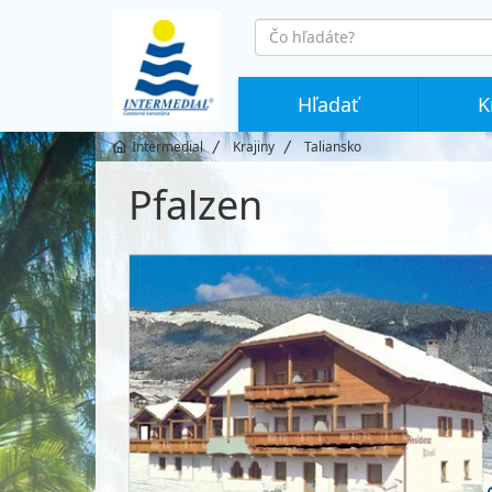
co
hledáte
Hľadať
K
Intermedial
Krajiny
Taliansko
Pfalzen