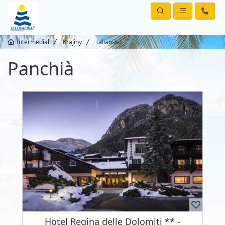
Intermedial
Krajiny
Taliansko
Panchià
Hotel Regina delle Dolomiti ** -