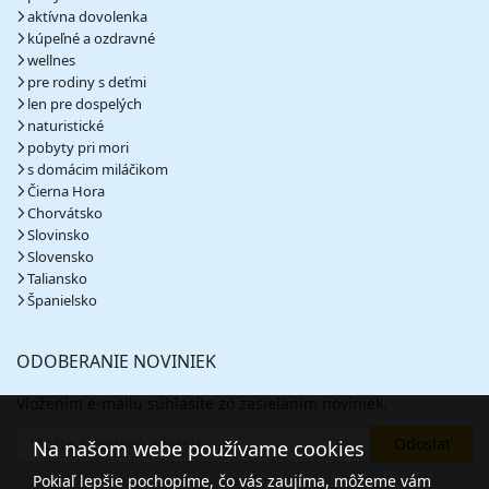
aktívna dovolenka
kúpeľné a ozdravné
wellnes
pre rodiny s deťmi
len pre dospelých
naturistické
pobyty pri mori
s domácim miláčikom
Čierna Hora
Chorvátsko
Slovinsko
Slovensko
Taliansko
Španielsko
ODOBERANIE NOVINIEK
Vložením e-mailu súhlasíte zo zasielaním noviniek.
Na našom webe používame cookies
Pokiaľ lepšie pochopíme, čo vás zaujíma, môžeme vám