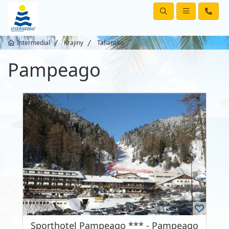
Intermedial
Krajiny
Taliansko
Pampeago
Sporthotel Pampeago *** - Pampeago