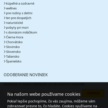
kúpeľné a ozdravné
wellnes
pre rodiny s deťmi
len pre dospelých
naturistické
pobyty pri mori
s domácim miláčikom
Čierna Hora
Chorvátsko
Slovinsko
Slovensko
Taliansko
Španielsko
ODOBERANIE NOVINIEK
Vložením e-mailu súhlasíte zo zasielaním noviniek.
Na našom webe používame cookies
Pokiaľ lepšie pochopíme, čo vás zaujíma, môžeme vám
zobrazovať presne to, čo hľadáte. Cookies využívame na