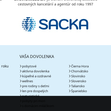
cestovných kancelárií a agentúr od roku 1997
VAŠA DOVOLENKA
 roku
pobytové
Čierna Hora
aktívna dovolenka
Chorvátsko
kúpeľné a ozdravné
Slovinsko
wellnes
Slovensko
pre rodiny s deťmi
Taliansko
len pre dospelých
Španielsko
naturistické
pobyty pri mori
s domácim miláčikom