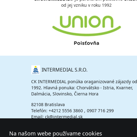
od jej vzniku v roku 1992
O
INTERMEDIAL S.R.O.
NÁS
CK INTERMEDIAL ponúka oraganizované zájazdy od
1992. Hlavná ponuka: Chorvátsko - Istria, Kvarner,
Dalmácia, Slovinsko, Čierna Hora
82108 Bratislava
Telefón:
+4212 5556 3860
0907 716 299
Email: ck@intermedial.sk
Na našom webe používame cookies