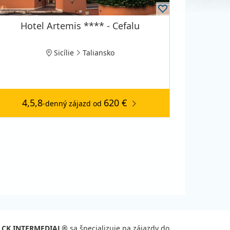
Hotel Artemis **** - Cefalu
Sicílie
Taliansko
4,5,8
620 €
-denný zájazd
od
CK INTERMEDIAL®
sa špecializuje na zájazdy do