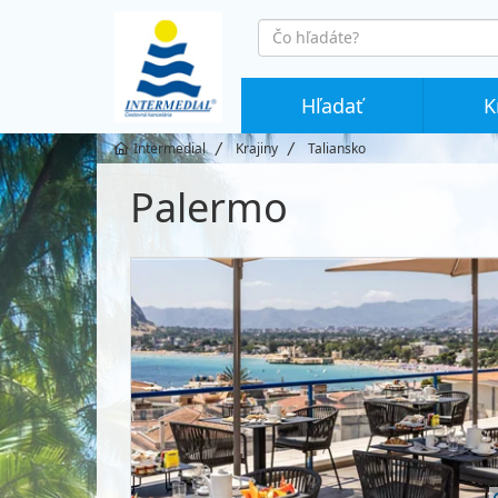
co
hledáte
Hľadať
K
Intermedial
Krajiny
Taliansko
Palermo