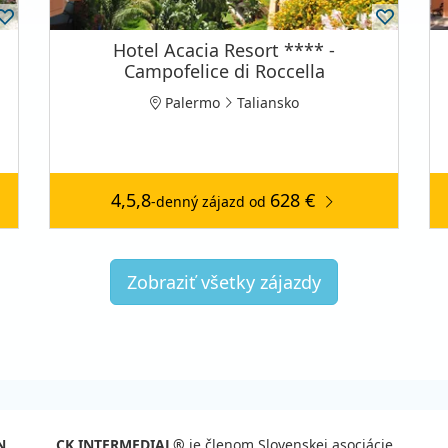
Hotel Acacia Resort **** -
Campofelice di Roccella
Palermo
Taliansko
4,5,8
628 €
-denný zájazd
od
Zobraziť všetky zájazdy
N
CK INTERMEDIAL®
je členom Slovenskej asociácie