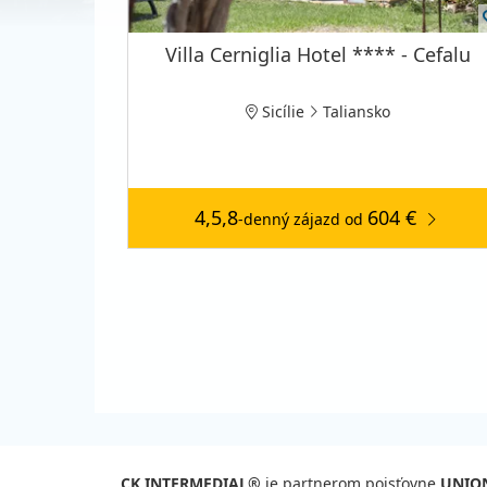
Villa Cerniglia Hotel **** - Cefalu
Sicílie
Taliansko
4,5,8
604 €
-denný zájazd
od
CK INTERMEDIAL®
je partnerom poisťovne
UNIO