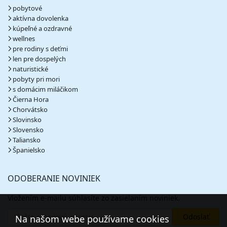
pobytové
aktívna dovolenka
kúpeľné a ozdravné
wellnes
pre rodiny s deťmi
len pre dospelých
naturistické
pobyty pri mori
s domácim miláčikom
Čierna Hora
Chorvátsko
Slovinsko
Slovensko
Taliansko
Španielsko
ODOBERANIE NOVINIEK
Vložením e-mailu súhlasíte zo zasielaním noviniek.
Na našom webe používame cookies