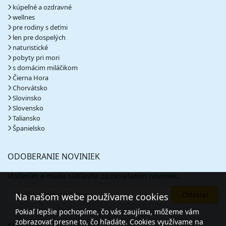
kúpeľné a ozdravné
wellnes
pre rodiny s deťmi
len pre dospelých
naturistické
pobyty pri mori
s domácim miláčikom
Čierna Hora
Chorvátsko
Slovinsko
Slovensko
Taliansko
Španielsko
ODOBERANIE NOVINIEK
Vložením e-mailu súhlasíte zo zasielaním noviniek.
Na našom webe používame cookies
Pokiaľ lepšie pochopíme, čo vás zaujíma, môžeme vám
zobrazovať presne to, čo hľadáte. Cookies využívame na