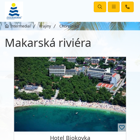
Intermedial
Krajiny
Chorvátsko
Makarská riviéra
Hotel Biokovka