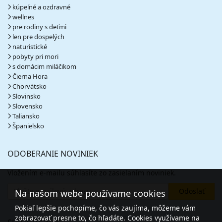
kúpeľné a ozdravné
wellnes
pre rodiny s deťmi
len pre dospelých
naturistické
pobyty pri mori
s domácim miláčikom
Čierna Hora
Chorvátsko
Slovinsko
Slovensko
Taliansko
Španielsko
ODOBERANIE NOVINIEK
Vložením e-mailu súhlasíte zo zasielaním noviniek.
Na našom webe používame cookies
Pokiaľ lepšie pochopíme, čo vás zaujíma, môžeme vám
zobrazovať presne to, čo hľadáte. Cookies využívame na