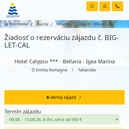
Intermedial
Zájazdy
Taliansko
Zájazd č. BIG-LET-CAL
Žiadosť o rezerváciu zájazdu č. BIG-
LET-CAL
Hotel Calypso *** - Bellaria - Igea Marina
Emilia Romagna
Taliansko
8
-denný zájazd
Termín zájazdu