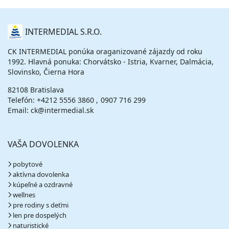
O
INTERMEDIAL S.R.O.
NÁS
CK INTERMEDIAL ponúka oraganizované zájazdy od roku
1992. Hlavná ponuka: Chorvátsko - Istria, Kvarner, Dalmácia,
Slovinsko, Čierna Hora
82108 Bratislava
Telefón:
+4212 5556 3860
0907 716 299
Email: ck@intermedial.sk
VAŠA DOVOLENKA
pobytové
aktívna dovolenka
kúpeľné a ozdravné
wellnes
pre rodiny s deťmi
len pre dospelých
naturistické