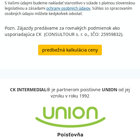
S Vašimi údajmi budeme nakladať starostlivo v súlade s platnou slovenskou
legislatívou a zásadami
ochrany osobných údajov
. Súhlas so spracovaním
osobných údajov môžete kedykoľvek odvolať.
Pozn. Zájazdy predávame za rovnakých podmienok ako
usporiadajúca CK (CONSULTOUR s. r. o., IČO: 25959832).
predbežná kalkulácia ceny
CK INTERMEDIAL®
je partnerom poisťovne
UNION
od jej
vzniku v roku 1992