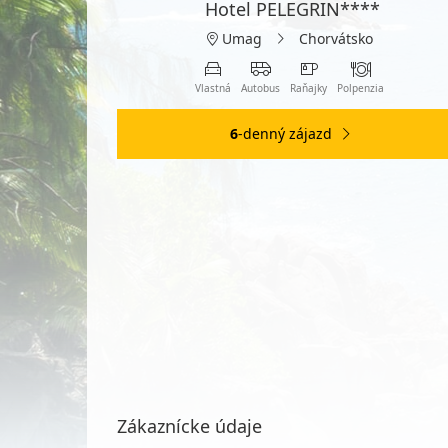
Hotel PELEGRIN****
Umag
Chorvátsko
Vlastná
Autobus
Raňajky
Polpenzia
6
-denný zájazd
Zákaznícke údaje