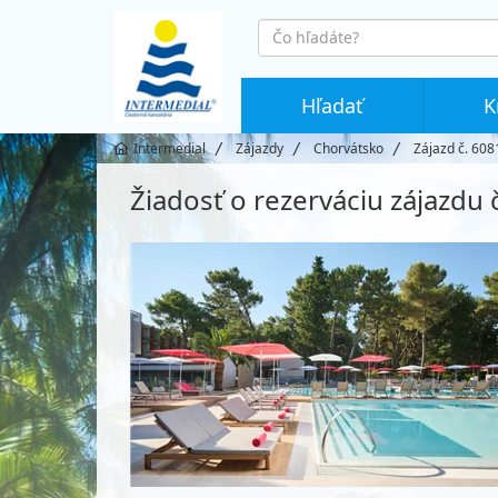
co
hledáte
Hľadať
K
Intermedial
Zájazdy
Chorvátsko
Zájazd č. 608
Žiadosť o rezerváciu zájazdu 