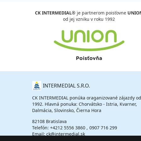
CK INTERMEDIAL®
je partnerom poisťovne
UNIO
od jej vzniku v roku 1992
O
INTERMEDIAL S.R.O.
NÁS
CK INTERMEDIAL ponúka oraganizované zájazdy od
1992. Hlavná ponuka: Chorvátsko - Istria, Kvarner,
Dalmácia, Slovinsko, Čierna Hora
82108 Bratislava
Telefón:
+4212 5556 3860
0907 716 299
Email: ck@intermedial.sk