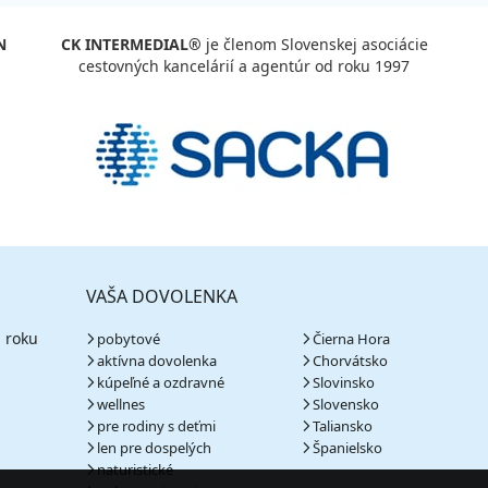
N
CK INTERMEDIAL®
je členom Slovenskej asociácie
cestovných kancelárií a agentúr od roku 1997
VAŠA DOVOLENKA
 roku
pobytové
Čierna Hora
aktívna dovolenka
Chorvátsko
kúpeľné a ozdravné
Slovinsko
wellnes
Slovensko
pre rodiny s deťmi
Taliansko
len pre dospelých
Španielsko
naturistické