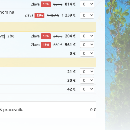
814 €
Zľava
957 €
15%
ónom na
1 239 €
Zľava
1 457 €
15%
vej izbe
204 €
Zľava
240 €
15%
561 €
Zľava
660 €
15%
0 €
21 €
30 €
42 €
š pracovník.
0 €