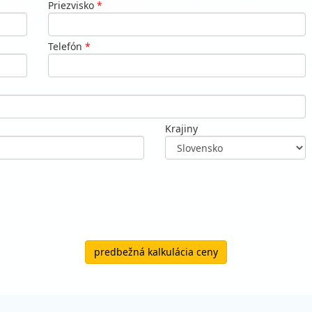
Priezvisko
*
Telefón
*
Krajiny
predbežná kalkulácia ceny