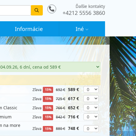
Ďalšie kontakty
Vyhledat
+4212 5556 3860
Informácie
Iné
589 €
Zľava
692 €
15%
617 €
Zľava
725 €
15%
m Classic
652 €
Zľava
766 €
15%
remium
716 €
Zľava
842 €
15%
om na more
748 €
Zľava
880 €
15%