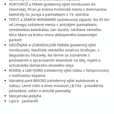
PORTOROŽ a PIRAN (poldenný výlet minibusom do
vypočítať cenu
Slovinska). Piran je krásne historické mesto s dominantou
katedrály Sv. Juraja a pamiatkami z 19. storočia
september 2026
TERST a ZÁMOK MIRAMARE (autobusový zájazd): iba 45 km
od Umagu vzdialené mesto s antickými pamiatkami,
04.09. - 09.09.26
piatok - streda
stredovekou katedrálou San Guisto, návšteva zámočku
polpenzia
vlastná
Mira Mare na brehu mora obklopeného botanickým
559 €
parkom
cena za 6 dní (5 nocí)
GROŽNJAN a LEVANDULOVÁ FARMA (poldenný výlet
vypočítať cenu
minibusom). Navšívite mestečko umelcov Grožnjan, s
degustáciou hľuzovky. Na farme sa zoznámite s
05.09. - 12.09.26
sobota - sobota
pestovaním a spracovaním levandule na olej, mydlo a
polpenzia
vlastná
ochutnávka domáceho olivového oleja
783 €
ROVINJ a LIM FJORD (celodenný výlet loďou s fishpicnicom)
cena za 8 dní (7 nocí)
s možnosťou kúpania
Národný park BRIONI (celodenný výlet autobusom a
vypočítať cenu
loďou). Letné sídlo a dnes múzeum J.B.Tita - prezidenta
09.09. - 14.09.26
streda - pondelok
Juhoslávie, safari a antické pamiatky
polpenzia
vlastná
Skocjanska jaskyňa
559 €
Lipice - jazdiareň
cena za 6 dní (5 nocí)
vypočítať cenu