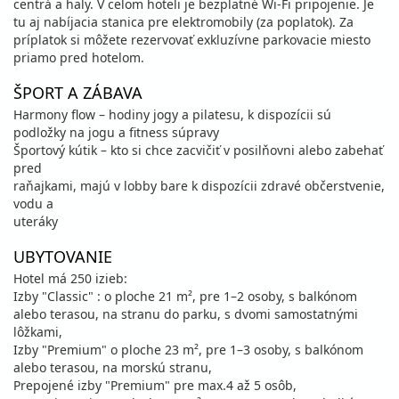
centrá a haly. V celom hoteli je bezplatné Wi-Fi pripojenie. Je
tu aj nabíjacia stanica pre elektromobily (za poplatok). Za
príplatok si môžete rezervovať exkluzívne parkovacie miesto
priamo pred hotelom.
ŠPORT A ZÁBAVA
Harmony flow – hodiny jogy a pilatesu, k dispozícii sú
podložky na jogu a fitness súpravy
Športový kútik – kto si chce zacvičiť v posilňovni alebo zabehať
pred
raňajkami, majú v lobby bare k dispozícii zdravé občerstvenie,
vodu a
uteráky
UBYTOVANIE
Hotel má 250 izieb:
Izby "Classic" : o ploche 21 m², pre 1–2 osoby, s balkónom
alebo terasou, na stranu do parku, s dvomi samostatnými
lôžkami,
Izby "Premium" o ploche 23 m², pre 1–3 osoby, s balkónom
alebo terasou, na morskú stranu,
Prepojené izby "Premium" pre max.4 až 5 osôb,