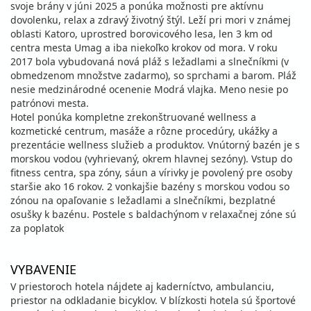
svoje brány v júni 2025 a ponúka možnosti pre aktívnu
dovolenku, relax a zdravý životný štýl. Leží pri mori v známej
oblasti Katoro, uprostred borovicového lesa, len 3 km od
centra mesta Umag a iba niekoľko krokov od mora. V roku
2017 bola vybudovaná nová pláž s ležadlami a slnečníkmi (v
obmedzenom množstve zadarmo), so sprchami a barom. Pláž
nesie medzinárodné ocenenie Modrá vlajka. Meno nesie po
patrónovi mesta.
Hotel ponúka kompletne zrekonštruované wellness a
kozmetické centrum, masáže a rôzne procedúry, ukážky a
prezentácie wellness služieb a produktov. Vnútorný bazén je s
morskou vodou (vyhrievaný, okrem hlavnej sezóny). Vstup do
fitness centra, spa zóny, sáun a vírivky je povolený pre osoby
staršie ako 16 rokov. 2 vonkajšie bazény s morskou vodou so
zónou na opaľovanie s ležadlami a slnečníkmi, bezplatné
osušky k bazénu. Postele s baldachýnom v relaxačnej zóne sú
za poplatok
VYBAVENIE
V priestoroch hotela nájdete aj kaderníctvo, ambulanciu,
priestor na odkladanie bicyklov. V blízkosti hotela sú športové