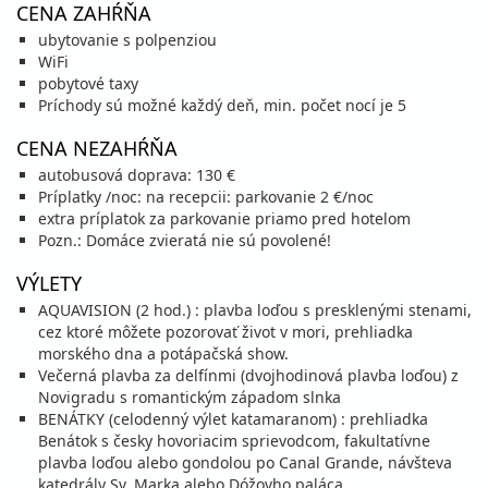
CENA ZAHŔŇA
22.08. - 29.08.26
sobota - sobota
ubytovanie s polpenziou
polpenzia
vlastná
WiFi
977 €
Zľava
1 149 €
15%
pobytové taxy
cena za 8 dní (7 nocí)
Príchody sú možné každý deň, min. počet nocí je 5
vypočítať cenu
CENA NEZAHŔŇA
25.08. - 30.08.26
utorok - nedeľa
autobusová doprava: 130 €
polpenzia
vlastná
Príplatky /noc: na recepcii: parkovanie 2 €/noc
675 €
Zľava
794 €
15%
extra príplatok za parkovanie priamo pred hotelom
cena za 6 dní (5 nocí)
Pozn.: Domáce zvieratá nie sú povolené!
vypočítať cenu
VÝLETY
29.08. - 05.09.26
sobota - sobota
AQUAVISION (2 hod.) : plavba loďou s presklenými stenami,
polpenzia
vlastná
816 €
cez ktoré môžete pozorovať život v mori, prehliadka
Zľava
959 €
15%
cena za 8 dní (7 nocí)
morského dna a potápačská show.
Večerná plavba za delfínmi (dvojhodinová plavba loďou) z
vypočítať cenu
Novigradu s romantickým západom slnka
30.08. - 04.09.26
BENÁTKY (celodenný výlet katamaranom) : prehliadka
nedeľa - piatok
Benátok s česky hovoriacim sprievodcom, fakultatívne
polpenzia
vlastná
plavba loďou alebo gondolou po Canal Grande, návšteva
589 €
Zľava
692 €
15%
katedrály Sv. Marka alebo Dóžovho paláca
cena za 6 dní (5 nocí)