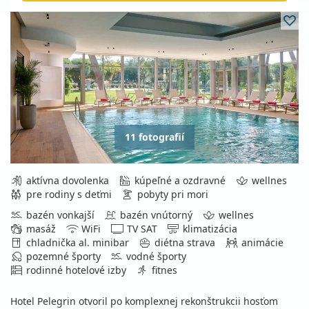
11 fotografií
aktívna dovolenka
kúpeľné a ozdravné
wellnes
pre rodiny s deťmi
pobyty pri mori
bazén vonkajší
bazén vnútorný
wellnes
masáž
WiFi
TV SAT
klimatizácia
chladnička al. minibar
diétna strava
animácie
pozemné športy
vodné športy
rodinné hotelové izby
fitnes
Hotel Pelegrin otvoril po komplexnej rekonštrukcii hosťom