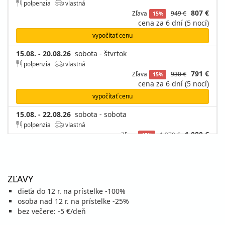
polpenzia
vlastná
807 €
Zľava
949 €
15%
cena za 6 dní (5 nocí)
vypočítať cenu
15.08. - 20.08.26
sobota - štvrtok
polpenzia
vlastná
791 €
Zľava
930 €
15%
cena za 6 dní (5 nocí)
vypočítať cenu
15.08. - 22.08.26
sobota - sobota
polpenzia
vlastná
1 080 €
Zľava
1 270 €
15%
cena za 8 dní (7 nocí)
vypočítať cenu
20.08. - 25.08.26
štvrtok - utorok
ZĽAVY
polpenzia
vlastná
dieťa do 12 r. na prístelke -100%
725 €
Zľava
852 €
15%
osoba nad 12 r. na prístelke -25%
cena za 6 dní (5 nocí)
bez večere: -5 €/deň
vypočítať cenu