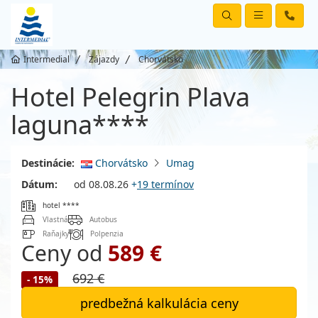
Intermedial
Zájazdy
Chorvátsko
Hotel Pelegrin Plava
laguna****
Destinácie:
Chorvátsko
Umag
Dátum:
od 08.08.26
+
19 termínov
hotel ****
Vlastná
Autobus
Raňajky
Polpenzia
Ceny od
589 €
692 €
- 15%
predbežná kalkulácia ceny