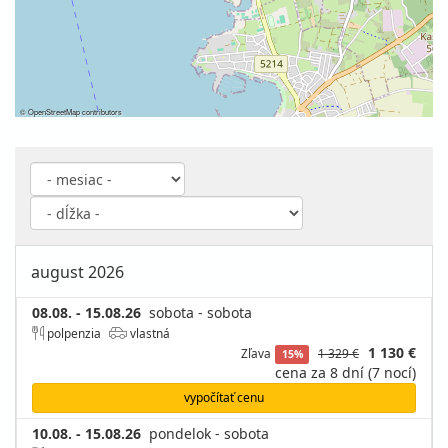
©
OpenStreetMap
contributors
august 2026
08.08. - 15.08.26
sobota - sobota
polpenzia
vlastná
1 130 €
Zľava
1 329 €
15%
cena za 8 dní (7 nocí)
vypočítať cenu
10.08. - 15.08.26
pondelok - sobota