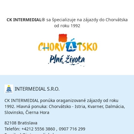
vypočítať cenu
24.09. - 29.09.26
štvrtok - utorok
CK INTERMEDIAL®
sa špecializuje na zájazdy do Chorvátska
polpenzia
vlastná
od roku 1992
430 €
cena za 6 dní (5 nocí)
vypočítať cenu
26.09. - 03.10.26
sobota - sobota
polpenzia
vlastná
560 €
cena za 8 dní (7 nocí)
vypočítať cenu
O
INTERMEDIAL S.R.O.
29.09. - 04.10.26
utorok - nedeľa
NÁS
polpenzia
vlastná
CK INTERMEDIAL ponúka oraganizované zájazdy od roku
384 €
1992. Hlavná ponuka: Chorvátsko - Istria, Kvarner, Dalmácia,
cena za 6 dní (5 nocí)
Slovinsko, Čierna Hora
vypočítať cenu
82108 Bratislava
Telefón:
+4212 5556 3860
0907 716 299