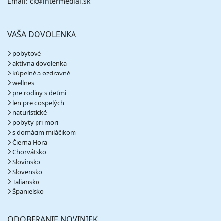
Email: ck@intermedial.sk
VAŠA DOVOLENKA
pobytové
aktívna dovolenka
kúpeľné a ozdravné
wellnes
pre rodiny s deťmi
len pre dospelých
naturistické
pobyty pri mori
s domácim miláčikom
Čierna Hora
Chorvátsko
Slovinsko
Slovensko
Taliansko
Španielsko
ODOBERANIE NOVINIEK