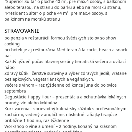
"Superior Suita" o ploche 40 m², pre max.4 osoby, s balkónom
alebo terasou, na stranu do parku alebo na morskú stranu,
"President Suite" o ploche 44 m², pre max.4 osoby, s
balkónom na morskú stranu
STRAVOVANIE
polpenzia v reštaurácii formou švédskych stolov so show
cooking
pri hoteli je aj reštaurácia Mediteran á la carte, beach a snack
bar
Každý týždeň počas hlavnej sezóny tematická večera a uvítací
nápoj
Zdravý kútik : čerstvé suroviny a výber zdravých jedál, vrátane
bezlepkových, vegetariánskych a vegánskych.
Večere s vínom – raz týždenne od konca júna do polovice
septembra
Degustácie Happy Hour – prezentácia a ochutnávka lokálnych
brandy, vín alebo koktailov
Kurz varenia - sprievodný kulinársky zážitok s profesionálnymi
kuchármi, vedený v angličtine, následné raňajky trvajúce
približne 1 hodinu, raz týždenne
Workshop o víne a umení – 2 hodiny, konaný na krásnom