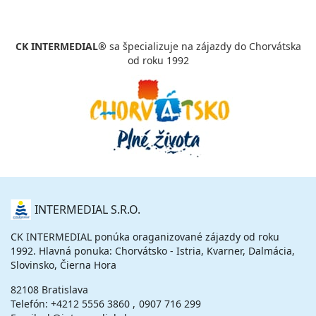
vypočítať cenu
24.09. - 29.09.26
štvrtok - utorok
CK INTERMEDIAL®
sa špecializuje na zájazdy do Chorvátska
polpenzia
vlastná
od roku 1992
430 €
cena za 6 dní (5 nocí)
vypočítať cenu
26.09. - 03.10.26
sobota - sobota
polpenzia
vlastná
560 €
cena za 8 dní (7 nocí)
vypočítať cenu
O
INTERMEDIAL S.R.O.
29.09. - 04.10.26
utorok - nedeľa
NÁS
polpenzia
vlastná
CK INTERMEDIAL ponúka oraganizované zájazdy od roku
384 €
1992. Hlavná ponuka: Chorvátsko - Istria, Kvarner, Dalmácia,
cena za 6 dní (5 nocí)
Slovinsko, Čierna Hora
vypočítať cenu
82108 Bratislava
Telefón:
+4212 5556 3860
0907 716 299