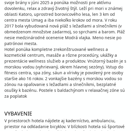
svoje brány v júni 2025 a ponúka možnosti pre aktívnu
dovolenku, relax a zdravý životný štýl. Leží pri mori v známej
oblasti Katoro, uprostred borovicového lesa, len 3 km od
centra mesta Umag a iba niekoľko krokov od mora. V roku
2017 bola vybudovaná nová pláž s ležadlami a slnečníkmi (v
obmedzenom množstve zadarmo), so sprchami a barom. Pláž
nesie medzinárodné ocenenie Modrá vlajka. Meno nesie po
patrónovi mesta.
Hotel ponúka kompletne zrekonštruované wellness a
kozmetické centrum, masáže a rôzne procedúry, ukážky a
prezentácie wellness služieb a produktov. Vnútorný bazén je s
morskou vodou (vyhrievaný, okrem hlavnej sezóny). Vstup do
fitness centra, spa zóny, sáun a vírivky je povolený pre osoby
staršie ako 16 rokov. 2 vonkajšie bazény s morskou vodou so
zónou na opaľovanie s ležadlami a slnečníkmi, bezplatné
osušky k bazénu. Postele s baldachýnom v relaxačnej zóne sú
za poplatok
VYBAVENIE
V priestoroch hotela nájdete aj kaderníctvo, ambulanciu,
priestor na odkladanie bicyklov. V blízkosti hotela sú športové