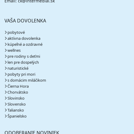
Email: ck@intermedial.sk
VAŠA DOVOLENKA
pobytové
aktívna dovolenka
kúpeľné a ozdravné
wellnes
pre rodiny s deťmi
len pre dospelých
naturistické
pobyty pri mori
s domácim miláčikom
Čierna Hora
Chorvátsko
Slovinsko
Slovensko
Taliansko
Španielsko
ODOBERANIE NOVINIEK