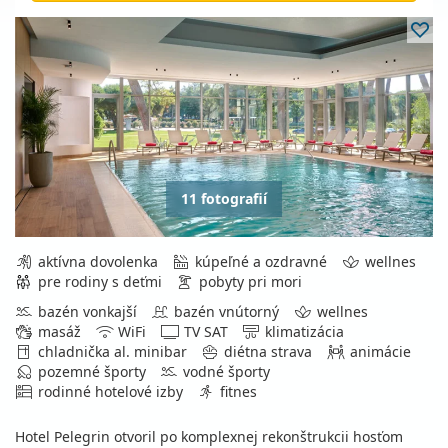
11 fotografií
aktívna dovolenka
kúpeľné a ozdravné
wellnes
pre rodiny s deťmi
pobyty pri mori
bazén vonkajší
bazén vnútorný
wellnes
masáž
WiFi
TV SAT
klimatizácia
chladnička al. minibar
diétna strava
animácie
pozemné športy
vodné športy
rodinné hotelové izby
fitnes
Hotel Pelegrin otvoril po komplexnej rekonštrukcii hosťom