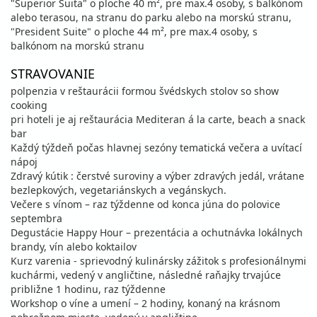
"Superior Suita" o ploche 40 m², pre max.4 osoby, s balkónom
alebo terasou, na stranu do parku alebo na morskú stranu,
"President Suite" o ploche 44 m², pre max.4 osoby, s
balkónom na morskú stranu
STRAVOVANIE
polpenzia v reštaurácii formou švédskych stolov so show
cooking
pri hoteli je aj reštaurácia Mediteran á la carte, beach a snack
bar
Každý týždeň počas hlavnej sezóny tematická večera a uvítací
nápoj
Zdravý kútik : čerstvé suroviny a výber zdravých jedál, vrátane
bezlepkových, vegetariánskych a vegánskych.
Večere s vínom – raz týždenne od konca júna do polovice
septembra
Degustácie Happy Hour – prezentácia a ochutnávka lokálnych
brandy, vín alebo koktailov
Kurz varenia - sprievodný kulinársky zážitok s profesionálnymi
kuchármi, vedený v angličtine, následné raňajky trvajúce
približne 1 hodinu, raz týždenne
Workshop o víne a umení – 2 hodiny, konaný na krásnom