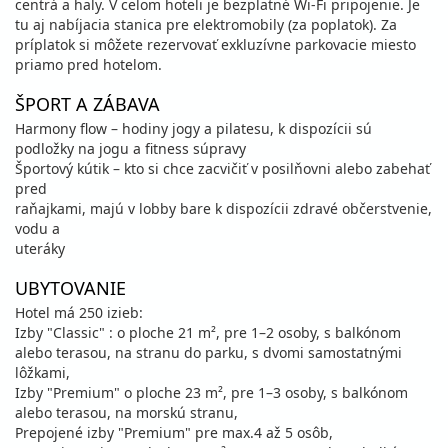
centrá a haly. V celom hoteli je bezplatné Wi-Fi pripojenie. Je
tu aj nabíjacia stanica pre elektromobily (za poplatok). Za
príplatok si môžete rezervovať exkluzívne parkovacie miesto
priamo pred hotelom.
ŠPORT A ZÁBAVA
Harmony flow – hodiny jogy a pilatesu, k dispozícii sú
podložky na jogu a fitness súpravy
Športový kútik – kto si chce zacvičiť v posilňovni alebo zabehať
pred
raňajkami, majú v lobby bare k dispozícii zdravé občerstvenie,
vodu a
uteráky
UBYTOVANIE
Hotel má 250 izieb:
Izby "Classic" : o ploche 21 m², pre 1–2 osoby, s balkónom
alebo terasou, na stranu do parku, s dvomi samostatnými
lôžkami,
Izby "Premium" o ploche 23 m², pre 1–3 osoby, s balkónom
alebo terasou, na morskú stranu,
Prepojené izby "Premium" pre max.4 až 5 osôb,