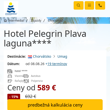
Intermedial
Zájazdy
Chorvátsko
Hotel Pelegrin Plava
laguna****
Destinácie:
Chorvátsko
Umag
Dátum:
od 08.08.26
+
19 termínov
hotel ****
Vlastná
Autobus
Raňajky
Polpenzia
Ceny od
589 €
692 €
- 15%
predbežná kalkulácia ceny