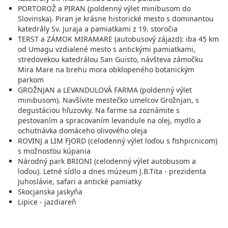
PORTOROŽ a PIRAN (poldenný výlet minibusom do
vypočítať cenu
Slovinska). Piran je krásne historické mesto s dominantou
katedrály Sv. Juraja a pamiatkami z 19. storočia
september 2026
TERST a ZÁMOK MIRAMARE (autobusový zájazd): iba 45 km
od Umagu vzdialené mesto s antickými pamiatkami,
04.09. - 09.09.26
piatok - streda
stredovekou katedrálou San Guisto, návšteva zámočku
polpenzia
vlastná
Mira Mare na brehu mora obklopeného botanickým
559 €
parkom
cena za 6 dní (5 nocí)
GROŽNJAN a LEVANDULOVÁ FARMA (poldenný výlet
vypočítať cenu
minibusom). Navšívite mestečko umelcov Grožnjan, s
degustáciou hľuzovky. Na farme sa zoznámite s
05.09. - 12.09.26
sobota - sobota
pestovaním a spracovaním levandule na olej, mydlo a
polpenzia
vlastná
ochutnávka domáceho olivového oleja
783 €
ROVINJ a LIM FJORD (celodenný výlet loďou s fishpicnicom)
cena za 8 dní (7 nocí)
s možnosťou kúpania
Národný park BRIONI (celodenný výlet autobusom a
vypočítať cenu
loďou). Letné sídlo a dnes múzeum J.B.Tita - prezidenta
09.09. - 14.09.26
streda - pondelok
Juhoslávie, safari a antické pamiatky
polpenzia
vlastná
Skocjanska jaskyňa
559 €
Lipice - jazdiareň
cena za 6 dní (5 nocí)
vypočítať cenu