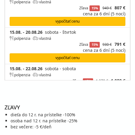
polpenzia
vlastná
807 €
Zľava
949 €
15%
cena za 6 dní (5 nocí)
vypočítať cenu
15.08. - 20.08.26
sobota - štvrtok
polpenzia
vlastná
791 €
Zľava
930 €
15%
cena za 6 dní (5 nocí)
vypočítať cenu
15.08. - 22.08.26
sobota - sobota
polpenzia
vlastná
1 080 €
Zľava
1 270 €
15%
cena za 8 dní (7 nocí)
vypočítať cenu
20.08. - 25.08.26
štvrtok - utorok
ZĽAVY
polpenzia
vlastná
dieťa do 12 r. na prístelke -100%
725 €
Zľava
852 €
15%
osoba nad 12 r. na prístelke -25%
cena za 6 dní (5 nocí)
bez večere: -5 €/deň
vypočítať cenu