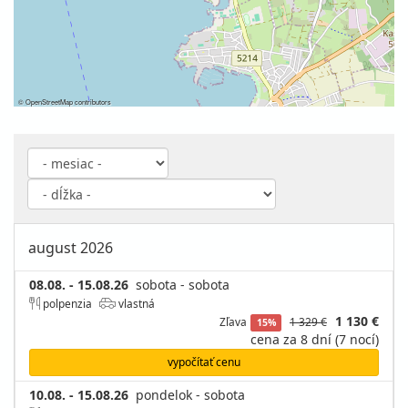
©
OpenStreetMap
contributors
august 2026
08.08. - 15.08.26
sobota - sobota
polpenzia
vlastná
1 130 €
Zľava
1 329 €
15%
cena za 8 dní (7 nocí)
vypočítať cenu
10.08. - 15.08.26
pondelok - sobota