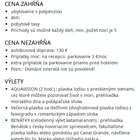
CENA ZAHŔŇA
22.08. - 29.08.26
sobota - sobota
ubytovanie s polpenziou
polpenzia
vlastná
WiFi
977 €
Zľava
1 149 €
15%
pobytové taxy
cena za 8 dní (7 nocí)
Príchody sú možné každý deň, min. počet nocí je 5
vypočítať cenu
CENA NEZAHŔŇA
25.08. - 30.08.26
utorok - nedeľa
autobusová doprava: 130 €
polpenzia
vlastná
Príplatky /noc: na recepcii: parkovanie 2 €/noc
675 €
Zľava
794 €
15%
extra príplatok za parkovanie priamo pred hotelom
cena za 6 dní (5 nocí)
Pozn.: Domáce zvieratá nie sú povolené!
vypočítať cenu
VÝLETY
29.08. - 05.09.26
sobota - sobota
AQUAVISION (2 hod.) : plavba loďou s presklenými stenami,
polpenzia
vlastná
816 €
cez ktoré môžete pozorovať život v mori, prehliadka
Zľava
959 €
15%
cena za 8 dní (7 nocí)
morského dna a potápačská show.
Večerná plavba za delfínmi (dvojhodinová plavba loďou) z
vypočítať cenu
Novigradu s romantickým západom slnka
30.08. - 04.09.26
BENÁTKY (celodenný výlet katamaranom) : prehliadka
nedeľa - piatok
Benátok s česky hovoriacim sprievodcom, fakultatívne
polpenzia
vlastná
plavba loďou alebo gondolou po Canal Grande, návšteva
589 €
Zľava
692 €
15%
katedrály Sv. Marka alebo Dóžovho paláca
cena za 6 dní (5 nocí)