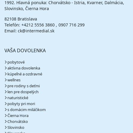
1992. Hlavná ponuka: Chorvátsko - Istria, Kvarner, Dalmácia,
Slovinsko, Čierna Hora
82108 Bratislava
Telefón:
+4212 5556 3860
0907 716 299
Email: ck@intermedial.sk
VAŠA DOVOLENKA
pobytové
aktívna dovolenka
kúpeľné a ozdravné
wellnes
pre rodiny s deťmi
len pre dospelých
naturistické
pobyty pri mori
s domácim miláčikom
Čierna Hora
Chorvátsko
Slovinsko