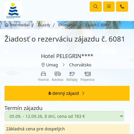
Intermedial
Zájazdy
Chorvátsko
Zájazd č. 6081
Žiadosť o rezerváciu zájazdu č. 6081
Hotel PELEGRIN****
Umag
Chorvátsko
Vlastná
Autobus
Raňajky
Polpenzia
8
-denný zájazd
Termín zájazdu
Základná cena pre dospelých