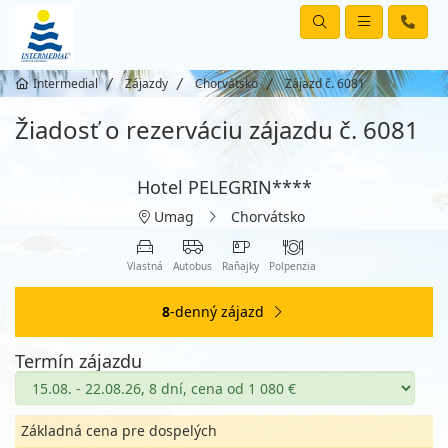
Intermedial
Zájazdy
Chorvátsko
Zájazd č. 6081
Žiadosť o rezerváciu zájazdu č. 6081
Hotel PELEGRIN****
Umag
Chorvátsko
Vlastná
Autobus
Raňajky
Polpenzia
8
-denný zájazd
Termín zájazdu
Základná cena pre dospelých