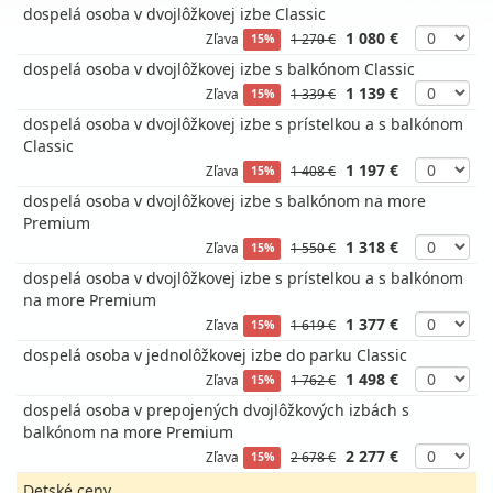
dospelá osoba v dvojlôžkovej izbe Classic
1 080 €
Zľava
1 270 €
15%
dospelá osoba v dvojlôžkovej izbe s balkónom Classic
1 139 €
Zľava
1 339 €
15%
dospelá osoba v dvojlôžkovej izbe s prístelkou a s balkónom
Classic
1 197 €
Zľava
1 408 €
15%
dospelá osoba v dvojlôžkovej izbe s balkónom na more
Premium
1 318 €
Zľava
1 550 €
15%
dospelá osoba v dvojlôžkovej izbe s prístelkou a s balkónom
na more Premium
1 377 €
Zľava
1 619 €
15%
dospelá osoba v jednolôžkovej izbe do parku Classic
1 498 €
Zľava
1 762 €
15%
dospelá osoba v prepojených dvojlôžkových izbách s
balkónom na more Premium
2 277 €
Zľava
2 678 €
15%
Detské ceny