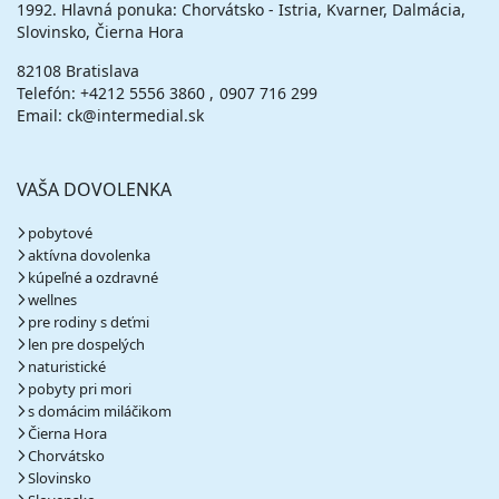
1992. Hlavná ponuka: Chorvátsko - Istria, Kvarner, Dalmácia,
Slovinsko, Čierna Hora
82108 Bratislava
Telefón:
+4212 5556 3860
0907 716 299
Email: ck@intermedial.sk
VAŠA DOVOLENKA
pobytové
aktívna dovolenka
kúpeľné a ozdravné
wellnes
pre rodiny s deťmi
len pre dospelých
naturistické
pobyty pri mori
s domácim miláčikom
Čierna Hora
Chorvátsko
Slovinsko