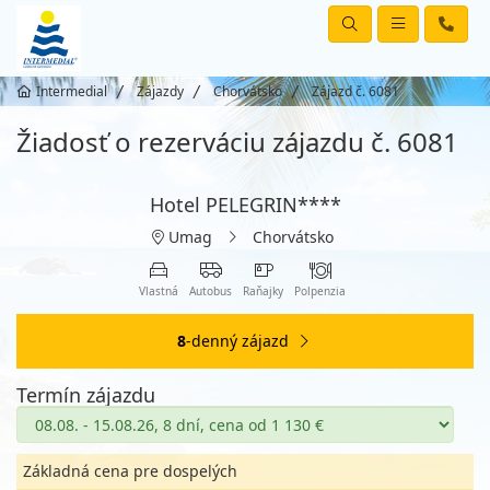
Intermedial
Zájazdy
Chorvátsko
Zájazd č. 6081
Žiadosť o rezerváciu zájazdu č. 6081
Hotel PELEGRIN****
Umag
Chorvátsko
Vlastná
Autobus
Raňajky
Polpenzia
8
-denný zájazd
Termín zájazdu
Základná cena pre dospelých