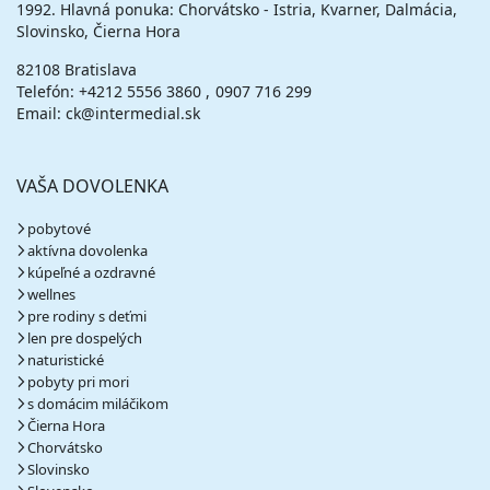
1992. Hlavná ponuka: Chorvátsko - Istria, Kvarner, Dalmácia,
Slovinsko, Čierna Hora
82108 Bratislava
Telefón:
+4212 5556 3860
0907 716 299
Email: ck@intermedial.sk
VAŠA DOVOLENKA
pobytové
aktívna dovolenka
kúpeľné a ozdravné
wellnes
pre rodiny s deťmi
len pre dospelých
naturistické
pobyty pri mori
s domácim miláčikom
Čierna Hora
Chorvátsko
Slovinsko