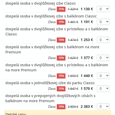
dospelá osoba v dvojlôžkovej izbe Classic
1 130 €
Zľava
1 329 €
15%
dospelá osoba v dvojlôžkovej izbe s balkónom Classic
1 191 €
Zľava
1 401 €
15%
dospelá osoba v dvojlôžkovej izbe s prístelkou a s balkónom
Classic
1 253 €
Zľava
1 474 €
15%
dospelá osoba v dvojlôžkovej izbe s balkónom na more
Premium
1 377 €
Zľava
1 620 €
15%
dospelá osoba v dvojlôžkovej izbe s prístelkou a s balkónom
na more Premium
1 440 €
Zľava
1 693 €
15%
dospelá osoba v jednolôžkovej izbe do parku Classic
1 570 €
Zľava
1 847 €
15%
dospelá osoba v prepojených dvojlôžkových izbách s
balkónom na more Premium
2 383 €
Zľava
2 803 €
15%
Detské ceny