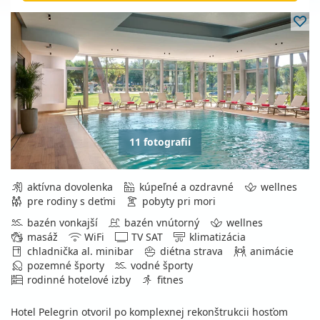
11 fotografií
aktívna dovolenka
kúpeľné a ozdravné
wellnes
pre rodiny s deťmi
pobyty pri mori
bazén vonkajší
bazén vnútorný
wellnes
masáž
WiFi
TV SAT
klimatizácia
chladnička al. minibar
diétna strava
animácie
pozemné športy
vodné športy
rodinné hotelové izby
fitnes
Hotel Pelegrin otvoril po komplexnej rekonštrukcii hosťom