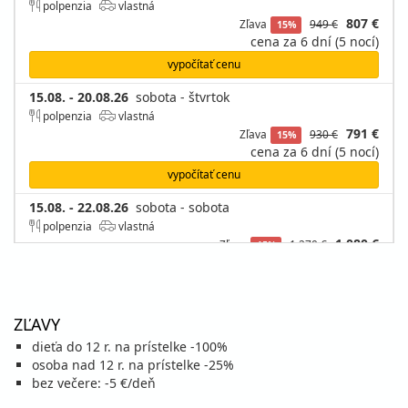
polpenzia
vlastná
807 €
Zľava
949 €
15%
cena za 6 dní (5 nocí)
vypočítať cenu
15.08. - 20.08.26
sobota - štvrtok
polpenzia
vlastná
791 €
Zľava
930 €
15%
cena za 6 dní (5 nocí)
vypočítať cenu
15.08. - 22.08.26
sobota - sobota
polpenzia
vlastná
1 080 €
Zľava
1 270 €
15%
cena za 8 dní (7 nocí)
vypočítať cenu
20.08. - 25.08.26
štvrtok - utorok
ZĽAVY
polpenzia
vlastná
dieťa do 12 r. na prístelke -100%
725 €
Zľava
852 €
15%
osoba nad 12 r. na prístelke -25%
cena za 6 dní (5 nocí)
bez večere: -5 €/deň
vypočítať cenu