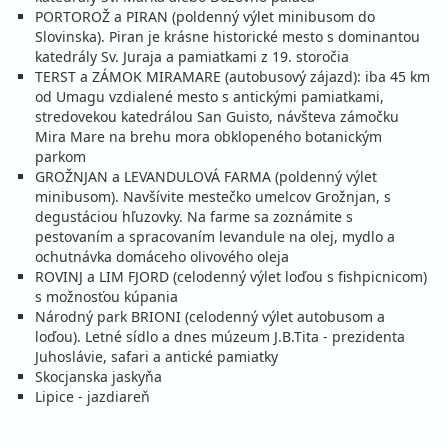
PORTOROŽ a PIRAN (poldenný výlet minibusom do
vypočítať cenu
Slovinska). Piran je krásne historické mesto s dominantou
katedrály Sv. Juraja a pamiatkami z 19. storočia
september 2026
TERST a ZÁMOK MIRAMARE (autobusový zájazd): iba 45 km
od Umagu vzdialené mesto s antickými pamiatkami,
04.09. - 09.09.26
piatok - streda
stredovekou katedrálou San Guisto, návšteva zámočku
polpenzia
vlastná
Mira Mare na brehu mora obklopeného botanickým
559 €
parkom
cena za 6 dní (5 nocí)
GROŽNJAN a LEVANDULOVÁ FARMA (poldenný výlet
vypočítať cenu
minibusom). Navšívite mestečko umelcov Grožnjan, s
degustáciou hľuzovky. Na farme sa zoznámite s
05.09. - 12.09.26
sobota - sobota
pestovaním a spracovaním levandule na olej, mydlo a
polpenzia
vlastná
ochutnávka domáceho olivového oleja
783 €
ROVINJ a LIM FJORD (celodenný výlet loďou s fishpicnicom)
cena za 8 dní (7 nocí)
s možnosťou kúpania
Národný park BRIONI (celodenný výlet autobusom a
vypočítať cenu
loďou). Letné sídlo a dnes múzeum J.B.Tita - prezidenta
09.09. - 14.09.26
streda - pondelok
Juhoslávie, safari a antické pamiatky
polpenzia
vlastná
Skocjanska jaskyňa
559 €
Lipice - jazdiareň
cena za 6 dní (5 nocí)
vypočítať cenu