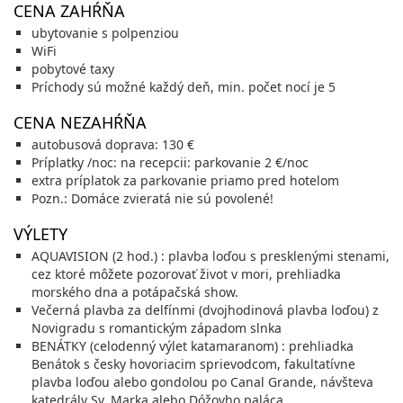
CENA ZAHŔŇA
22.08. - 29.08.26
sobota - sobota
ubytovanie s polpenziou
polpenzia
vlastná
WiFi
977 €
Zľava
1 149 €
15%
pobytové taxy
cena za 8 dní (7 nocí)
Príchody sú možné každý deň, min. počet nocí je 5
vypočítať cenu
CENA NEZAHŔŇA
25.08. - 30.08.26
utorok - nedeľa
autobusová doprava: 130 €
polpenzia
vlastná
Príplatky /noc: na recepcii: parkovanie 2 €/noc
675 €
Zľava
794 €
15%
extra príplatok za parkovanie priamo pred hotelom
cena za 6 dní (5 nocí)
Pozn.: Domáce zvieratá nie sú povolené!
vypočítať cenu
VÝLETY
29.08. - 05.09.26
sobota - sobota
AQUAVISION (2 hod.) : plavba loďou s presklenými stenami,
polpenzia
vlastná
816 €
cez ktoré môžete pozorovať život v mori, prehliadka
Zľava
959 €
15%
cena za 8 dní (7 nocí)
morského dna a potápačská show.
Večerná plavba za delfínmi (dvojhodinová plavba loďou) z
vypočítať cenu
Novigradu s romantickým západom slnka
30.08. - 04.09.26
BENÁTKY (celodenný výlet katamaranom) : prehliadka
nedeľa - piatok
Benátok s česky hovoriacim sprievodcom, fakultatívne
polpenzia
vlastná
plavba loďou alebo gondolou po Canal Grande, návšteva
589 €
Zľava
692 €
15%
katedrály Sv. Marka alebo Dóžovho paláca
cena za 6 dní (5 nocí)