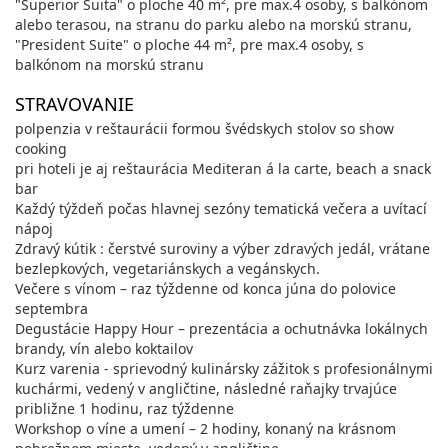
"Superior Suita" o ploche 40 m², pre max.4 osoby, s balkónom
alebo terasou, na stranu do parku alebo na morskú stranu,
"President Suite" o ploche 44 m², pre max.4 osoby, s
balkónom na morskú stranu
STRAVOVANIE
polpenzia v reštaurácii formou švédskych stolov so show
cooking
pri hoteli je aj reštaurácia Mediteran á la carte, beach a snack
bar
Každý týždeň počas hlavnej sezóny tematická večera a uvítací
nápoj
Zdravý kútik : čerstvé suroviny a výber zdravých jedál, vrátane
bezlepkových, vegetariánskych a vegánskych.
Večere s vínom – raz týždenne od konca júna do polovice
septembra
Degustácie Happy Hour – prezentácia a ochutnávka lokálnych
brandy, vín alebo koktailov
Kurz varenia - sprievodný kulinársky zážitok s profesionálnymi
kuchármi, vedený v angličtine, následné raňajky trvajúce
približne 1 hodinu, raz týždenne
Workshop o víne a umení – 2 hodiny, konaný na krásnom