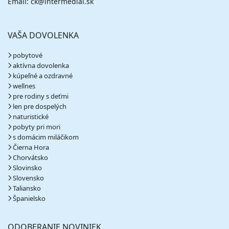
Email: ck@intermedial.sk
VAŠA DOVOLENKA
pobytové
aktívna dovolenka
kúpeľné a ozdravné
wellnes
pre rodiny s deťmi
len pre dospelých
naturistické
pobyty pri mori
s domácim miláčikom
Čierna Hora
Chorvátsko
Slovinsko
Slovensko
Taliansko
Španielsko
ODOBERANIE NOVINIEK