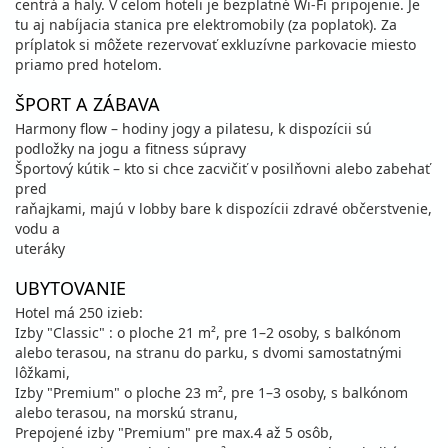
centrá a haly. V celom hoteli je bezplatné Wi-Fi pripojenie. Je
tu aj nabíjacia stanica pre elektromobily (za poplatok). Za
príplatok si môžete rezervovať exkluzívne parkovacie miesto
priamo pred hotelom.
ŠPORT A ZÁBAVA
Harmony flow – hodiny jogy a pilatesu, k dispozícii sú
podložky na jogu a fitness súpravy
Športový kútik – kto si chce zacvičiť v posilňovni alebo zabehať
pred
raňajkami, majú v lobby bare k dispozícii zdravé občerstvenie,
vodu a
uteráky
UBYTOVANIE
Hotel má 250 izieb:
Izby "Classic" : o ploche 21 m², pre 1–2 osoby, s balkónom
alebo terasou, na stranu do parku, s dvomi samostatnými
lôžkami,
Izby "Premium" o ploche 23 m², pre 1–3 osoby, s balkónom
alebo terasou, na morskú stranu,
Prepojené izby "Premium" pre max.4 až 5 osôb,