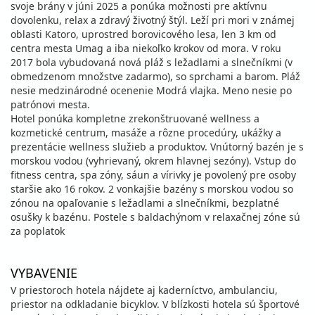
svoje brány v júni 2025 a ponúka možnosti pre aktívnu
dovolenku, relax a zdravý životný štýl. Leží pri mori v známej
oblasti Katoro, uprostred borovicového lesa, len 3 km od
centra mesta Umag a iba niekoľko krokov od mora. V roku
2017 bola vybudovaná nová pláž s ležadlami a slnečníkmi (v
obmedzenom množstve zadarmo), so sprchami a barom. Pláž
nesie medzinárodné ocenenie Modrá vlajka. Meno nesie po
patrónovi mesta.
Hotel ponúka kompletne zrekonštruované wellness a
kozmetické centrum, masáže a rôzne procedúry, ukážky a
prezentácie wellness služieb a produktov. Vnútorný bazén je s
morskou vodou (vyhrievaný, okrem hlavnej sezóny). Vstup do
fitness centra, spa zóny, sáun a vírivky je povolený pre osoby
staršie ako 16 rokov. 2 vonkajšie bazény s morskou vodou so
zónou na opaľovanie s ležadlami a slnečníkmi, bezplatné
osušky k bazénu. Postele s baldachýnom v relaxačnej zóne sú
za poplatok
VYBAVENIE
V priestoroch hotela nájdete aj kaderníctvo, ambulanciu,
priestor na odkladanie bicyklov. V blízkosti hotela sú športové