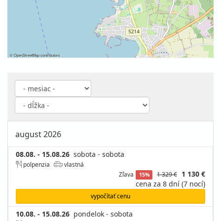
©
OpenStreetMap
contributors
august 2026
08.08. - 15.08.26
sobota - sobota
polpenzia
vlastná
1 130 €
Zľava
1 329 €
15%
cena za 8 dní (7 nocí)
vypočítať cenu
10.08. - 15.08.26
pondelok - sobota