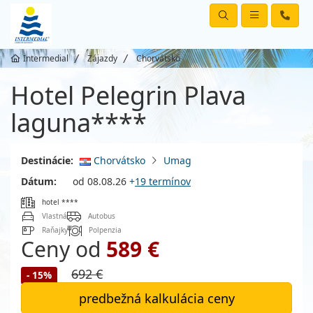
Intermedial
Zájazdy
Chorvátsko
Hotel Pelegrin Plava
laguna****
Destinácie:
Chorvátsko
Umag
Dátum:
od 08.08.26
+
19 termínov
hotel ****
Vlastná
Autobus
Raňajky
Polpenzia
Ceny od
589 €
692 €
- 15%
predbežná kalkulácia ceny