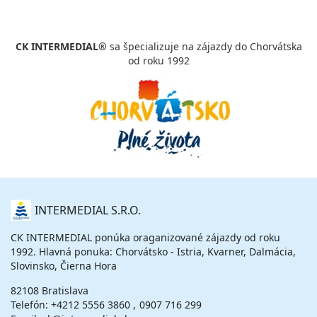
vypočítať cenu
24.09. - 29.09.26
štvrtok - utorok
CK INTERMEDIAL®
sa špecializuje na zájazdy do Chorvátska
polpenzia
vlastná
od roku 1992
430 €
cena za 6 dní (5 nocí)
vypočítať cenu
26.09. - 03.10.26
sobota - sobota
polpenzia
vlastná
560 €
cena za 8 dní (7 nocí)
vypočítať cenu
O
INTERMEDIAL S.R.O.
29.09. - 04.10.26
utorok - nedeľa
NÁS
polpenzia
vlastná
CK INTERMEDIAL ponúka oraganizované zájazdy od roku
384 €
1992. Hlavná ponuka: Chorvátsko - Istria, Kvarner, Dalmácia,
cena za 6 dní (5 nocí)
Slovinsko, Čierna Hora
vypočítať cenu
82108 Bratislava
Telefón:
+4212 5556 3860
0907 716 299